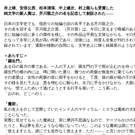
井上靖、安倍公房、松本清張、中上健次、村上龍らも受賞した
純文学の新人賞は、芥川龍之介の名を記念して創設された――
日本の文学史でも、指折りの短編小説の名手である芥川龍之介。
その名を冠する「芥川龍之介賞」（芥川賞）は、今日に至るまで権威のあ
主に短編小説に多くの傑作を残し、その作品は平易な文体ながらも、その
となって非常に人気が高い作家であり、没後には、何度も全集が刊行され
録されています。通勤や移動の合間にも、文学史上に輝く綺羅星のような
＜あらすじ＞
「羅生門」
ある日の暮方の事である。一人の下人が、羅生門の下で雨が止むのを待っ
羅生門の楼の内には、噂に聞いた通り、幾つかの死骸が無造作に棄てられ
その老婆は、女性の死骸の首に両手をかけると、丁度、猿の親が猿の子の
その様を見た下人は、悪を憎む心に駆られ、太刀に手をかけながら、大股
がら、慌てふためいて逃げようとする行手を塞いで、こう罵った。
「おのれ、どこへ行く」……
「魔術」
私が友人を介して交際していたインド人のマティラム・ミスラは魔術の大
ことになった。
実際に見せてもらった魔術は、実に摩訶不思議なもので、テーブルかけの
たりと、私は夢を見たような心地になっていた。このような魔術は誰にで
「使えますとも。誰にでも造作なく使えます。ただ――」と言いかけて彼