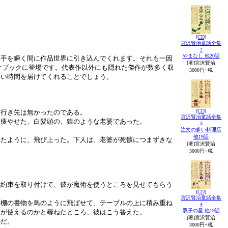
[CD]
宮沢賢治童話全集
2
やまなし 他20話
み手を瞬く間に作品世界に引き込んでくれます。それも一因
[著]宮沢賢治
オブックに登場です。代表作以外にも隠れた傑作が数多く収
3000円+税
深い時間を届けてくれることでしょう。
[CD]
に行き先は無かったのである。
宮沢賢治童話全集
、痩やせた、白髪頭の、猿のような老婆であった。
3
注文の多い料理店
他19話
れたように、飛び上った。下人は、老婆が死骸につまずきな
[著]宮沢賢治
3000円+税
、約束を取り付けて、彼が魔術を使うところを見せてもらう
[CD]
宮沢賢治童話全集
書棚の書物を鳥のように飛ばせて、テーブルの上に積み重ね
4
双子の星 他19話
術が使えるのかと尋ねたところ、彼はこう答えた。
[著]宮沢賢治
のだ。
3000円+税