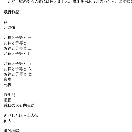
「ただ、欲のある人間には使えません。魔術を習おうと思ったら、まず欲
収録作品
秋
お時儀
お律と子等と 一
お律と子等と 二
お律と子等と 三
お律と子等と 四
お律と子等と 五
お律と子等と 六
お律と子等と 七
蜜柑
死後
羅生門
尼提
或日の大石内蔵助
きりしとほろ上人伝
仙人
孤独地獄