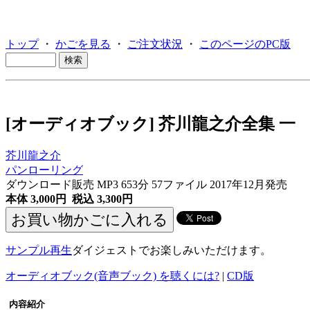
トップ
・
かごを見る
・
ご注文状況
・
このページのPC版
[オーディオブック] 芥川龍之介全集 一
芥川龍之介
パンローリング
ダウンロード販売 MP3
653分 57ファイル 2017年12月発売
本体 3,000円 税込 3,300円
サンプル再生
ダイジェストでお楽しみいただけます。
オーディオブック(音声ブック) を聴くには?
|
CD版
内容紹介