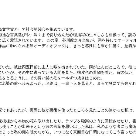
る文学賞として社会的関心を集めています。
秀逸な言葉選びや、深くまで切り込んだ心理描写の生々しさも相俟って、読
て広く愛読されています。 この度、芥川龍之介全集が、満を持してオーディ
作品に触れられる当オーディオブックは、きっと感性にも豊かに響く、意義
ていた。彼は四五日前に主人に暇を出されていた。雨が止んだところで、彼
ていたが、その中に蹲っている人間を見た。檜皮色の着物を着た、背の低い
虱をとるように、その長い髪の毛を一本ずつ抜きはじめた。
に老婆の前へ歩みよった。老婆は、一目下人を見ると、まるで弩にでも弾か
家でもあったが、実際に彼が魔術を使ったところを見たことの無かった私は
花模様から本物の花を取り出したり、ランプを独楽のように回転させたり、
も使うことが出来るという彼の言葉を思い出した私は、私のような者にも魔
はじっと私の顔を眺めながら、いつになく真面目な口調になってこう言った