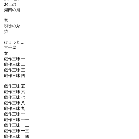
おしの
湖南の扇
竜
蜘蛛の糸
猿
ひょっとこ
古千屋
女
戯作三昧 一
戯作三昧 二
戯作三昧 三
戯作三昧 四
戯作三昧 五
戯作三昧 六
戯作三昧 七
戯作三昧 八
戯作三昧 九
戯作三昧 十
戯作三昧 十一
戯作三昧 十二
戯作三昧 十三
戯作三昧 十四