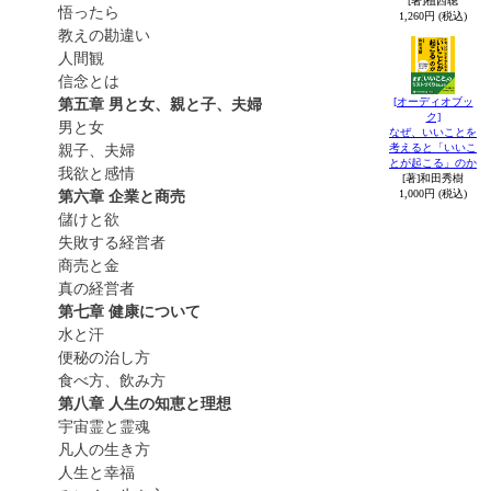
[著]植西聰
悟ったら
1,260円 (税込)
教えの勘違い
人間観
信念とは
[オーディオブッ
第五章 男と女、親と子、夫婦
ク]
男と女
なぜ、いいことを
考えると「いいこ
親子、夫婦
とが起こる」のか
我欲と感情
[著]和田秀樹
1,000円 (税込)
第六章 企業と商売
儲けと欲
失敗する経営者
商売と金
真の経営者
第七章 健康について
水と汗
便秘の治し方
食べ方、飲み方
第八章 人生の知恵と理想
宇宙霊と霊魂
凡人の生き方
人生と幸福