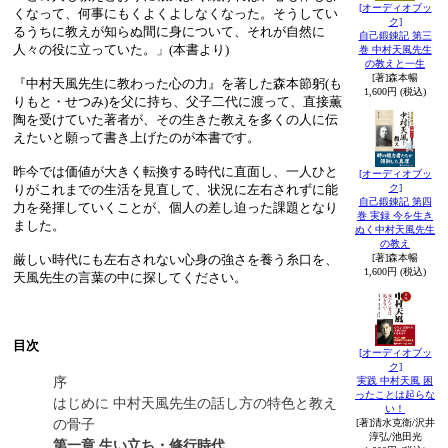
[オーディオブッ
くなって、何事にもくよくよしなくなった。そうしてい
ク]
るうちに教えが知らぬ間に身について、それが自然に
自己鍛錬記 第三
人々の役に立っていた。」(本書より)
巻 中村天風先生
の教えと一生
[著]森本暢
『中村天風先生に教わった心の力』を著した森本節躬(も
1,600円 (税込)
りもと・せつみ)を父に持ち、父子二代に渡って、直接薫
陶を受けていた著者が、その生きた教えを多くの人に伝
えたいと願って書き上げたのが本書です。
昨今では価値が大きく転換する時代に直面し、一人ひと
[オーディオブッ
ク]
りがこれまでの生活を見直して、状況に左右されずに能
自己鍛錬記 第四
力を発揮していくことが、個人の差し迫った課題となり
巻 実録 今を生き
ました。
ぬく中村天風先生
の教え
[著]森本暢
厳しい時代にも左右されない心身の強さを養う糸口を、
1,600円 (税込)
天風先生の言葉の中に探してください。
目次
[オーディオブッ
ク]
序
実践 中村天風 困
ったことは起らな
はじめに 中村天風先生の話し方の特色と教え
い！
の骨子
[著]清水克衛/沢井
淳弘/池田光
第一章 生い立ち・修行時代