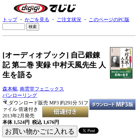
トップ
・
かごを見る
・
ご注文状況
・
このページのPC版
[オーディオブック] 自己鍛錬
記 第二巻 実録 中村天風先生 人
生を語る
森本暢
,
南雲堂フェニックス
パンローリング
ダウンロード販売 MP3
約291分 51フ
ァイル 倍速付き
2013年2月発売
本体 1,524円 税込 1,676円