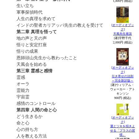
1,800円 (税込)
生い立ち
軍事探偵時代
人生の真理を求めて
インドの聖者カリアッパ先生の教えを受けて
[オーディオブッ
ク]
第二章 真理を悟って
天風先生座談
地の声と天の声
[著]宇野千代
2,000円 (税込)
悟りと安定打座
悟りの成果
恩師頭山先生から教わったこと
天風会を始める
[オーディオブッ
第三章 霊感と感情
ク]
引き寄せの法則
霊感
～完全新訳版～
オーラ
[著]ウィリアム・
ウォーカー・アト
霊能力
キンソン
宇宙霊
900円 (税込)
感情のコントロール
第四章 人間の命と心
どう生きるか
[オーディオブッ
ク]
命と心
運とツキを招きよ
心の持ち方
せる「プラスの習
慣」
人を教える方法