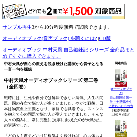
サンプル再生
3から10分程度無料で試聴できます。
オーディオブック(音声ブック) を聴くには?
|
CD版
オーディオブック 中村天風 自己鍛錬記 シリーズ 全商品まと
めてすぐに購入できます。
中村天風が自らの教えを説き続けた講演から骨子となる
関連商品
一言一句を採録
中村天風オーディオブックシリーズ 第二巻
（全四巻）
[オーディオブッ
ク]
戦時には、生死や自分では解決できない病気、人生の問
自己鍛錬記 第一
巻 中村天風先生
題、国の存亡で悩む人が多くいました。やがて戦後、日
に教わった心の力
本は物質至上主義となり、家庭でも職場でも、ストレス
[著]森本節躬
を抱えて心の問題で悩む人が増えていきました。そんな
1,600円 (税込)
人々の悩みに、常に完璧に(見事に)応えたのが天風先生
の講演でした。
「どの人も教えどおりに根気よく続ければ、心も体もよ