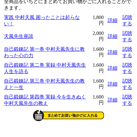
全商品をいちどにまとめてお買い物かごに入れることがで
きます。
実践 中村天風 困ったことは起らな
1,800
試聴
詳細
円
い！
する
2,000
試聴
天風先生座談
詳細
円
する
自己鍛錬記 第一巻 中村天風先生に教
1,600
試聴
詳細
円
わった心の力
する
自己鍛錬記 第二巻 実録 中村天風先生
1,600
試聴
詳細
円
人生を語る
する
自己鍛錬記 第三巻 中村天風先生の教
1,600
試聴
詳細
円
えと一生
する
自己鍛錬記 第四巻 実録 今を生きぬく
1,600
試聴
詳細
円
中村天風先生の教え
する