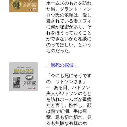
ホームズのもとを訪れ
た男、グラント・マン
ロウ氏の依頼は、愛し
愛されている妻エフィ
に何か秘密があり、そ
れをほうっておくこと
ができないから相談に
のってほしい、という
ものだった。
「瀕死の探偵」
「今にも死にそうです
の、ワトソンさま」
─―ある日、ハドソン
夫人がワトソンのもと
を訪れホームズが重病
だと言う。憔悴し、顔
は熱で紅潮、手は痙
攣、息も切れ切れ、見
るも無惨な有様のホー