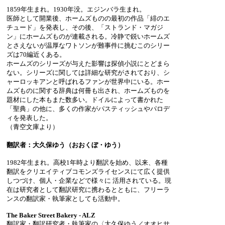
1859年生まれ。1930年没。エジンバラ生まれ。
医師として開業後、ホームズものの最初の作品「緋のエ
チュード」を発表し、その後、「ストランド・マガジ
ン」にホームズものが連載される。冷静で鋭いホームズ
とさえないが温厚なワトソンが難事件に挑むこのシリー
ズは70編近くある。
ホームズのシリーズが与えた影響は探偵小説にとどまら
ない。シリーズに関しては詳細な研究がされており、シ
ャーロッキアンと呼ばれるファンが世界中にいる。ホー
ムズものに関する辞典は何冊も出され、ホームズものを
題材にした本もまた数多い。ドイルによって書かれた
「聖典」の他に、多くの作家がパスティッシュやパロデ
ィを発表した。
（青空文庫より）
翻訳者：大久保ゆう（おおくぼ・ゆう）
1982年生まれ。高校1年時より翻訳を始め、以来、各種
翻訳をクリエイティブコモンズライセンスにて広く提供
しつづけ、個人・企業などで様々に 活用されている。現
在は研究者として翻訳研究に携わるとともに、フリーラ
ンスの翻訳家・執筆家としても活動中。
The Baker Street Bakery - ALZ
翻訳家・翻訳研究者・執筆家の〈大久保ゆう／オオヒサ