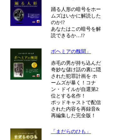
踊る人形の暗号をホー
ムズはいかに解読した
のか!?
あなたはこの暗号を解
読できるか…!?
ボヘミアの醜聞」
赤毛の男が持ち込んだ
奇妙な儲け話の裏に隠
された犯罪計画を ホ
ームズが暴く！コナ
ン・ドイルが自選第2
位とする名作！
ポッドキャストで配信
された内容を再録音&
再編集した完全版！
「まだらのひも」