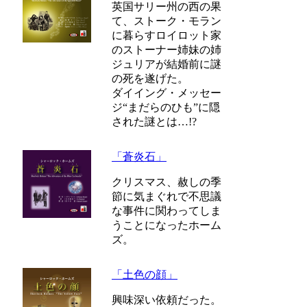
英国サリー州の西の果
て、ストーク・モラン
に暮らすロイロット家
のストーナー姉妹の姉
ジュリアが結婚前に謎
の死を遂げた。
ダイイング・メッセー
ジ“まだらのひも”に隠
された謎とは…!?
「蒼炎石」
クリスマス、赦しの季
節に気まぐれで不思議
な事件に関わってしま
うことになったホーム
ズ。
「土色の顔」
興味深い依頼だった。