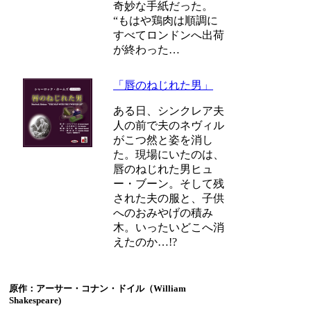
奇妙な手紙だった。
“もはや鶏肉は順調に
すべてロンドンへ出荷
が終わった…
「唇のねじれた男」
ある日、シンクレア夫
人の前で夫のネヴィル
がこつ然と姿を消し
た。現場にいたのは、
唇のねじれた男ヒュ
ー・ブーン。そして残
された夫の服と、子供
へのおみやげの積み
木。いったいどこへ消
えたのか…!?
原作：アーサー・コナン・ドイル（William
Shakespeare)