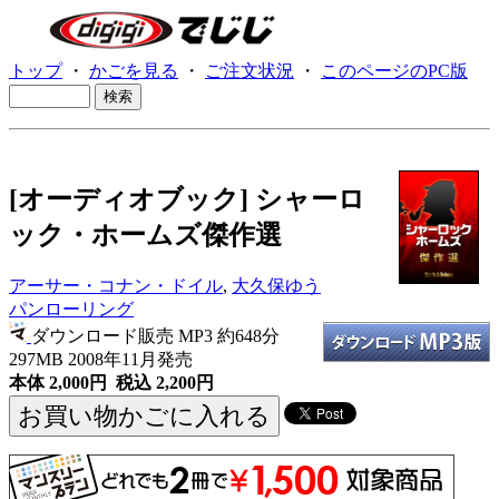
トップ
・
かごを見る
・
ご注文状況
・
このページのPC版
[オーディオブック] シャーロ
ック・ホームズ傑作選
アーサー・コナン・ドイル
,
大久保ゆう
パンローリング
ダウンロード販売 MP3
約648分
297MB 2008年11月発売
本体 2,000円 税込 2,200円