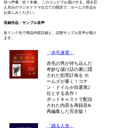
持つ声優・佐々木健。 このコンビでお届けする、聴き応
え充分のラジオドラマ仕立ての朗読で、ホームズ作品を
お楽しみください。
収録作品・サンプル音声
各リンク先で商品内容詳細と、試聴サンプル音声が聴け
ます。
「赤毛連盟」
赤毛の男が持ち込んだ
奇妙な儲け話の裏に隠
された犯罪計画を ホ
ームズが暴く！コナ
ン・ドイルが自選第2
位とする名作！
ポッドキャストで配信
された内容を再録音&
再編集した完全版！
「踊る人形」