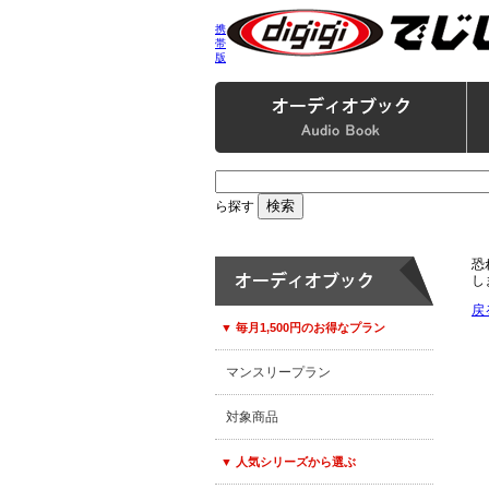
携
帯
版
ら探す
恐
し
戻
▼ 毎月1,500円のお得なプラン
マンスリープラン
対象商品
▼ 人気シリーズから選ぶ