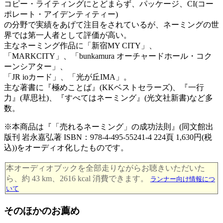
コピー・ライティングにとどまらず、パッケージ、CI(コー
ポレート・アイデンティティー)
の分野で実績をあげて注目をされているが、ネーミングの世
界では第一人者として評価が高い。
主なネーミング作品に「新宿MY CITY」、
「MARKCITY」、「bunkamura オーチャードホール・コク
ーンシアター」、
「JR ioカード」、「光が丘IMA」。
主な著書に『極めことば』(KKベストセラーズ)、『一行
力』(草思社)、『すべてはネーミング』(光文社新書)など多
数。
※本商品は『「売れるネーミング」の成功法則』(同文館出
版刊 岩永嘉弘著 ISBN：978-4-495-55241-4 224頁 1,630円(税
込))をオーディオ化したものです。
本オーディオブックを全部走りながらお聴きいただいた
ら、約 43 km、2616 kcal 消費できます。
ランナー向け情報につ
いて
そのほかのお薦め