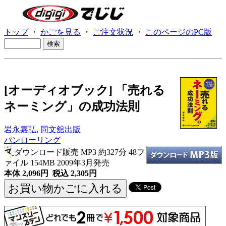
トップ
・
かごを見る
・
ご注文状況
・
このページのPC版
[オーディオブック] 「売れる
ネーミング」の成功法則
岩永嘉弘
,
同文舘出版
パンローリング
ダウンロード販売 MP3
約327分 48フ
ァイル 154MB 2009年3月発売
本体 2,096円 税込 2,305円