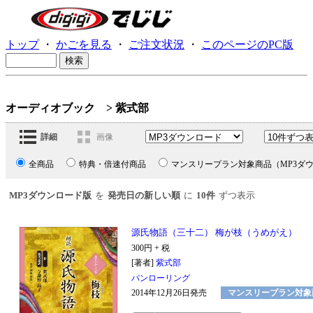
トップ
・
かごを見る
・
ご注文状況
・
このページのPC版
オーディオブック
> 紫式部
詳細
画像
全商品
特典・倍速付商品
マンスリープラン対象商品（MP3ダ
MP3ダウンロード版
を
発売日の新しい順
に
10件
ずつ表示
源氏物語（三十二） 梅が枝（うめがえ）
300円 + 税
[著者]
紫式部
パンローリング
2014年12月26日発売
マンスリープラン対象