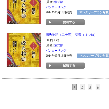
[著者]
紫式部
パンローリング
2014年05月13日発売
マンスリープラン対象
源氏物語（二十三） 初音（はつね）
300円 + 税
[著者]
紫式部
パンローリング
2014年05月13日発売
マンスリープラン対象
,
,
,
,,,,,,
1
2
3
4