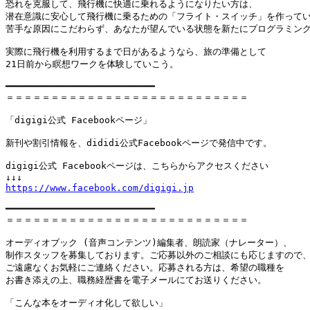
恐れを克服して、飛行機に快適に乗れるようになりたい方は、

潜在意識に安心して飛行機に乗るための「フライト・スイッチ」を作ってい
苦手な原因にこだわらず、あなたが望んでいる状態を新たにプログラミング
実際に飛行機を利用するまで日があるようなら、旅の準備として

21日前から瞑想ワークを体験していこう。

━━━━━━━━━━━━━━━━━━━━━━━━━━━

＝＝＝＝＝＝＝＝＝＝＝＝＝＝＝＝＝＝＝＝＝＝＝＝＝＝＝

「digigi公式 Facebookページ」

新刊や割引情報を、dididi公式Facebookページで発信中です。

digigi公式 Facebookページは、こちらからアクセスください

https://www.facebook.com/digigi.jp
━━━━━━━━━━━━━━━━━━━━━━━━━━━

＝＝＝＝＝＝＝＝＝＝＝＝＝＝＝＝＝＝＝＝＝＝＝＝＝＝＝

オーディオブック (音声コンテンツ)編集者、朗読家（ナレーター）、

制作スタッフを募集しております。ご応募以外のご相談にも応じますので、
ご遠慮なくお気軽にご連絡ください。応募される方は、希望の職種を

お書き添えの上、職務経歴書を電子メールにてお送りください。

「こんな本をオーディオ化して欲しい」
