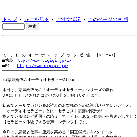
トップ
・
かごを見る
・
ご注文状況
・
このページのPC版
━━━━━━━━━━━━━━━━━━━━━━━━━━━

で じ じ の オ ー デ ィ オ ブ ッ ク 通 信  【No.547】

■携帯 
http://www.digigi.jp/i/
■PC   
http://www.digigi.jp/
━━━━━━━━━━━━━━━━━━━━━━━━━━━

◇◆志麻絹依のオーディオセラピー3月◇◆

本日は、志麻絹依氏の「オーディオセラピー」シリーズの新作、

3月にリリースされたばかりの3冊をご紹介いたします。

初めてメールマガジンをお読みのお客様のために説明させていただくと、

「オーディオセラピー」とは、セラピスト志麻絹依氏が

抱えている悩みや問題への応え（答え）を、あなた自身から導きだしていく
【セラピーを体験できる音声コンテンツ】です。

今月は、恋愛と仕事の運気を高める「開運瞑想」を2タイトル、
