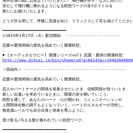
海外出張の際にお役立ていただきたい「飛行機が苦手」な方に向けた、

安心して飛行機に乗れるようになる瞑想ワークの全3タイトルを

新たにお届けいたします。

どうぞ目を閉じて、呼吸に意識を向け、リラックスして耳を傾けてください
━━━━━━━━━━━━━━━━━━━━━━━━━━━

※2015年3月17日（火）配信開始  -----------------------

恋愛や愛情関係の運気を高めていく開運瞑想。

http://www.digigi.jp/bin/showprod?a=66143&c=20483846000
＜収録内＞ -------------------------------------------

恋愛や愛情関係の運気を高めていく開運瞑想。

恋人やパートナーとの関係を発展させたいとき、信頼関係が危ういとき、

新しい出逢いを求めているときに、開運の扉を開いていこう。

瞑想を通して、あなたのハート・心が開かれ、コミュニケーションや

人間関係全般の調子もよくなっていく。ハートのエネルギーが活性し、

無意識レベルでも自分自身と他者を尊ぶように。

受け取る/与える愛が養われていく瞑想ワーク。

━━━━━━━━━━━━━━━━━━━━━━━━━━━
