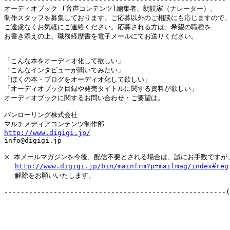
------------------------------------------------------

オーディオブック (音声コンテンツ)編集者、朗読家（ナレーター）、

制作スタッフを募集しております。ご応募以外のご相談にも応じますので、
ご遠慮なくお気軽にご連絡ください。応募される方は、希望の職種を

お書き添えの上、職務経歴書を電子メールにてお送りください。

「こんな本をオーディオ化して欲しい」

「こんなインタビューが聞いてみたい」

「ぼくの本・ブログをオーディオ化して欲しい」

「オーディオブック目録や発売タイトルに関する資料が欲しい」

オーディオブックに関するお問い合わせ・ご要望は。

パンローリング株式会社

http://www.digigi.jp/

info@digigi.jp

※ 本メールマガジンを今後、配信不要とされる場合は、誠にお手数ですが、
http://www.digigi.jp/bin/mainfrm?p=mailmag/index#reg
　 解除をお願いいたします。
