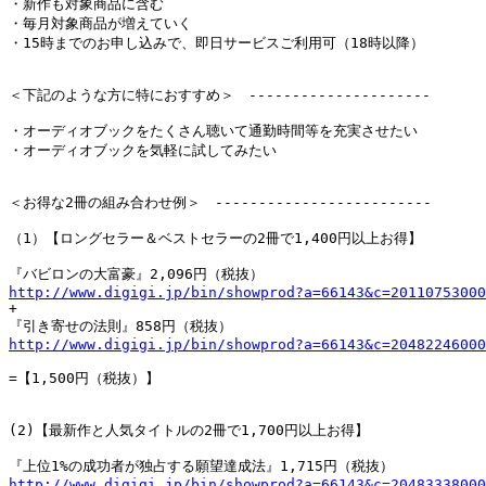
・新作も対象商品に含む

・毎月対象商品が増えていく

・15時までのお申し込みで、即日サービスご利用可（18時以降）

＜下記のような方に特におすすめ＞　---------------------

・オーディオブックをたくさん聴いて通勤時間等を充実させたい

・オーディオブックを気軽に試してみたい

＜お得な2冊の組み合わせ例＞　-------------------------

（1）【ロングセラー＆ベストセラーの2冊で1,400円以上お得】

http://www.digigi.jp/bin/showprod?a=66143&c=20110753000

+

http://www.digigi.jp/bin/showprod?a=66143&c=20482246000
=【1,500円（税抜）】

(2)【最新作と人気タイトルの2冊で1,700円以上お得】

http://www.digigi.jp/bin/showprod?a=66143&c=20483338000