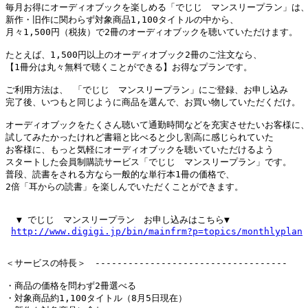
毎月お得にオーディオブックを楽しめる「でじじ　マンスリープラン」は、
新作・旧作に関わらず対象商品1,100タイトルの中から、

月々1,500円（税抜）で2冊のオーディオブックを聴いていただけます。

たとえば、1,500円以上のオーディオブック2冊のご注文なら、

【1冊分は丸々無料で聴くことができる】お得なプランです。

ご利用方法は、 「でじじ　マンスリープラン」にご登録、お申し込み

完了後、いつもと同じように商品を選んで、お買い物していただくだけ。

オーディオブックをたくさん聴いて通勤時間などを充実させたいお客様に、
試してみたかったけれど書籍と比べると少し割高に感じられていた

お客様に、もっと気軽にオーディオブックを聴いていただけるよう

スタートした会員制購読サービス「でじじ　マンスリープラン」です。

普段、読書をされる方なら一般的な単行本1冊の価格で、

2倍「耳からの読書」を楽しんでいただくことができます。

  ▼ でじじ　マンスリープラン　お申し込みはこちら▼

http://www.digigi.jp/bin/mainfrm?p=topics/monthlyplan
＜サービスの特長＞　-----------------------------------

・商品の価格を問わず2冊選べる

・対象商品約1,100タイトル（8月5日現在）
