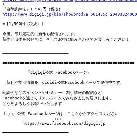

+

http://www.digigi.jp/bin/showprod?a=66143&c=20483024000
=【1,500円（税抜）】

今後、毎月定期的に新作も配信されます。

新作と旧作をお好きに、そしてお得に組み合わせてお楽しみください！

━━━━━━━━━━━━━━━━━━━━━━━━━━━

======================================================

　　　　　　「digigi公式 Facebookページ」

　新刊や割引情報を、dididi公式Facebookページで発信中です。

朗読会などのイベントやセミナー、割引情報の配信など、

Facebookを通じてリアルタイムでみなさまにお届けします。

どうぞよろしくお願いいたします！

digigi公式 Facebookページは、こちらからアクセスください

　　　　　　　　　　　　　↓↓↓

　　　　　https://www.facebook.com/digigi.jp

━━━━━━━━━━━━━━━━━━━━━━━━━━━
