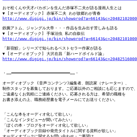
おそ松くんや天才バカボンを生んだ赤塚不二夫が語る漫画人生とは

http://www.digigi.jp/bin/showprod?a=66143&c=20482102000
鉄腕アトム、ジャングル大帝・・・作品を生み出す苦しみも語る

http://www.digigi.jp/bin/showprod?a=66143&c=20482101000
「新宿鮫」シリーズで知られるベストセラー作家が語る

http://www.digigi.jp/bin/showprod?a=66143&c=20482516000
・……━━━━━━━━━━━━━━━━━━━━━━━━……・

オーディオブック (音声コンテンツ)編集者、朗読家（ナレーター）、

制作スタッフを募集しております。ご応募以外のご相談にも応じますので、
ご遠慮なくお気軽にご連絡ください。応募される方は、希望の職種を

お書き添えの上、職務経歴書を電子メールにてお送りください。

「こんな本をオーディオ化して欲しい」

「こんなインタビューが聞いてみたい」

「ぼくの本・ブログをオーディオ化して欲しい」

「オーディオブック目録や発売タイトルに関する資料が欲しい」

オーディオブックに関するお問い合わせ・ご要望は。
