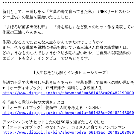
-------------------------------------------------------
新刊として、三浦しをん「言葉の海で育ってきた私」（NHKサービスセン

ター提供）の配信を開始いたしました。

『まほろ駅前多田便利軒』、『舟を編む』など数々のヒット作を発表してい
作家の三浦しをんさん。

作家になるまでにどんな人生を歩んできたのでしょうか？

また、色々な職業を題材に作品を書いている三浦さん自身の職業観とは、

どのようなものなのでしょうか？幼少期の思い出や、ご自身の就職活動の

エピソードも交え、インタビューでひもときます。

-------------[人生観をひも解くインタビューシリーズ]-------------
英語力不足で大失敗した若き日もあった、字幕を通して映画への熱い思いを
http://www.digigi.jp/bin/showprod?a=66143&c=20482190000
今「生きる意味を持つ大切さ」とは

http://www.digigi.jp/bin/showprod?a=66143&c=20482148000
アンパンマンが大ヒットしたのは50歳を過ぎたころでした

http://www.digigi.jp/bin/showprod?a=66143&c=20482103000