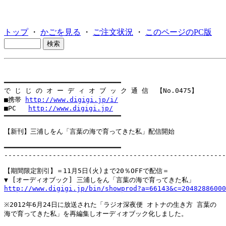
トップ
・
かごを見る
・
ご注文状況
・
このページのPC版
━━━━━━━━━━━━━━━━━━━━━━━━━━━━━

で じ じ の オ ー デ ィ オ ブ ッ ク 通 信  【No.0475】

■携帯 
http://www.digigi.jp/i/
■PC   
http://www.digigi.jp/
━━━━━━━━━━━━━━━━━━━━━━━━━━━━━

【新刊】三浦しをん「言葉の海で育ってきた私」配信開始

━━━━━━━━━━━━━━━━━━━━━━━━━━━━━

-------------------------------------------------------
【期間限定割引】＝11月5日(火)まで20％OFFで配信＝

http://www.digigi.jp/bin/showprod?a=66143&c=20482886000
※2012年6月24日に放送された「ラジオ深夜便 オトナの生き方 言葉の

海で育ってきた私」を再編集しオーディオブック化しました。
