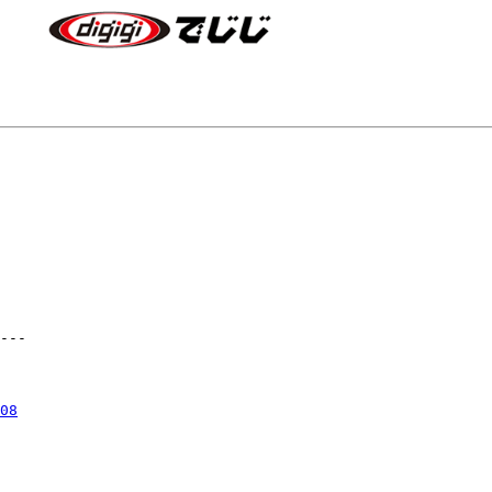
---

08