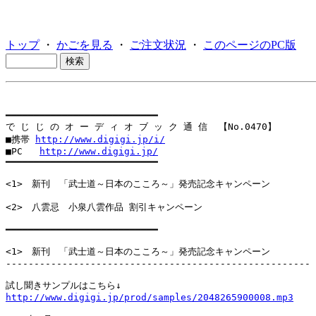
トップ
・
かごを見る
・
ご注文状況
・
このページのPC版
━━━━━━━━━━━━━━━━━━━━━━━━━━━

で じ じ の オ ー デ ィ オ ブ ッ ク 通 信  【No.0470】

■携帯 
http://www.digigi.jp/i/
■PC   
http://www.digigi.jp/
━━━━━━━━━━━━━━━━━━━━━━━━━━━

<1>　新刊　「武士道～日本のこころ～」発売記念キャンペーン

<2>　八雲忌　小泉八雲作品 割引キャンペーン

━━━━━━━━━━━━━━━━━━━━━━━━━━━

<1>　新刊　「武士道～日本のこころ～」発売記念キャンペーン

------------------------------------------------------

http://www.digigi.jp/prod/samples/2048265900008.mp3