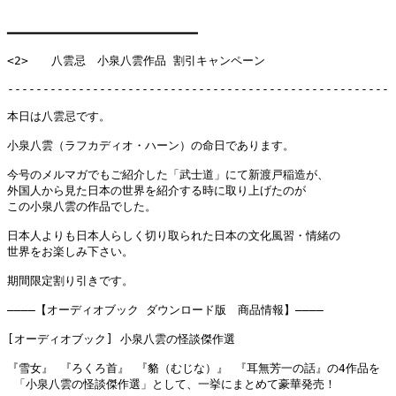
━━━━━━━━━━━━━━━━━━━━━━━━━━━

<2>　　八雲忌　小泉八雲作品 割引キャンペーン

------------------------------------------------------

本日は八雲忌です。

小泉八雲（ラフカディオ・ハーン）の命日であります。

今号のメルマガでもご紹介した「武士道」にて新渡戸稲造が、

外国人から見た日本の世界を紹介する時に取り上げたのが

この小泉八雲の作品でした。

日本人よりも日本人らしく切り取られた日本の文化風習・情緒の

世界をお楽しみ下さい。

期間限定割り引きです。

――――【オーディオブック ダウンロード版　商品情報】――――

[オーディオブック] 小泉八雲の怪談傑作選

『雪女』 『ろくろ首』 『貉（むじな）』 『耳無芳一の話』の4作品を

 「小泉八雲の怪談傑作選」として、一挙にまとめて豪華発売！
