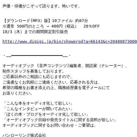
声優・俳優がこぞって語ります。怖いです。

【ダウンロード(MP3）版】10ファイル 約87分

※通常 500円のところ → 400円（税込）  20％OFF

10/3（木）までの期間限定割引販売

http://www.digigi.jp/bin/showprod?a=66143&c=20480873000
・……━━━━━━━━━━━━━━━━━━━━━……・

オーディオブック (音声コンテンツ)編集者、朗読家（ナレーター）、

制作スタッフを募集しております。

ご応募以外のご相談にも応じますので、

ご遠慮なくお気軽にご連絡ください。応募される方は、

希望の職種をお書き添えの上、職務経歴書を電子メールにて

お送りください。

「こんな本をオーディオ化して欲しい」

「こんなインタビューが聞いてみたい」

「ぼくの本・ブログをオーディオ化して欲しい」

「オーディオブック目録や発売タイトルに関する資料が欲しい」

オーディオブックに関するお問い合わせ・ご要望は。

パンローリング株式会社
