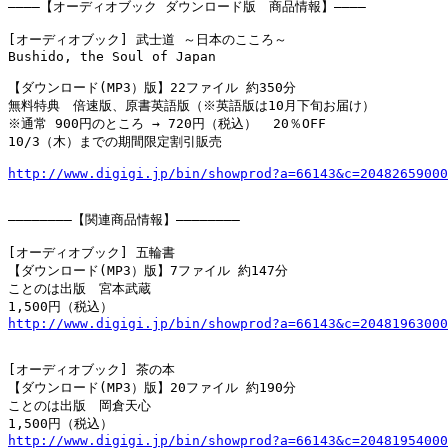
――――【オーディオブック ダウンロード版　商品情報】――――

[オーディオブック] 武士道 ～日本のこころ～

Bushido, the Soul of Japan

【ダウンロード(MP3）版】22ファイル 約350分

無料特典　倍速版、原書英語版（※英語版は10月下旬お届け）

※通常 900円のところ → 720円（税込）  20％OFF

10/3（木）までの期間限定割引販売

http://www.digigi.jp/bin/showprod?a=66143&c=20482659000
――――――――【関連商品情報】――――――――

[オーディオブック] 五輪書

【ダウンロード(MP3）版】7ファイル 約147分

ことのは出版　宮本武蔵

http://www.digigi.jp/bin/showprod?a=66143&c=20481963000
[オーディオブック] 茶の本

【ダウンロード(MP3）版】20ファイル 約190分

ことのは出版　岡倉天心

http://www.digigi.jp/bin/showprod?a=66143&c=20481954000