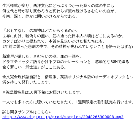
生活様式が変り、西洋文化にどっぷりつかった我々の体の中にも

何世代と時が移り変わろうと変わらず流れ続けるさむらいの血が、

今尚、深く、静かに問いかけるからである。

「おもてなし」の精神はどこからくるのか。

世界に向け、嘘偽りの無い、筋の通った日本人の魂はどこにあるのか。

カタチばかりに捉われて、本質を見失いかけた私たちにも、

2年前に襲った悲劇の中で、その精神が失われていないことを悟ったはずなの
新渡戸が遺した、さむらいの魂、血の一滴を、

ドラマティックに語りかけるプロのナレーションと、感動的なBGMで綴る、

全く新しい「武士道」がここにある。

全文完全現代語新訳と、倍速版、英語オリジナル版のオーディオブックもつ
満を持して発刊いたします。

※英語版特典は10月下旬にお届けいたします。

一人でも多くの方に聴いていただきたく、1週間限定の割引販売を行います。
http://www.digigi.jp/prod/samples/2048265900008.mp3