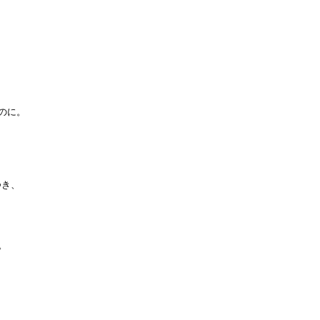
に。

き、


