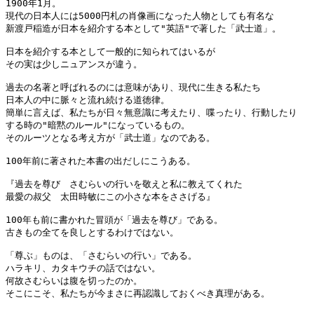
1900年1月。

現代の日本人には5000円札の肖像画になった人物としても有名な

新渡戸稲造が日本を紹介する本として"英語"で著した「武士道」。

日本を紹介する本として一般的に知られてはいるが

その実は少しニュアンスが違う。

過去の名著と呼ばれるのには意味があり、現代に生きる私たち

日本人の中に脈々と流れ続ける道徳律。

簡単に言えば、私たちが日々無意識に考えたり、喋ったり、行動したり

する時の"暗黙のルール"になっているもの。

そのルーツとなる考え方が「武士道」なのである。

100年前に著された本書の出だしにこうある。

『過去を尊び　さむらいの行いを敬えと私に教えてくれた

最愛の叔父　太田時敏にこの小さな本をささげる』

100年も前に書かれた冒頭が「過去を尊び」である。

古きもの全てを良しとするわけではない。

「尊ぶ」ものは、「さむらいの行い」である。

ハラキリ、カタキウチの話ではない。

何故さむらいは腹を切ったのか。

そこにこそ、私たちが今まさに再認識しておくべき真理がある。
