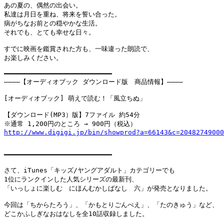
あの夏の、偶然の出会い。

私達は月日を重ね、将来を誓い合った。

病がちなお前との穏やかな生活。

それでも、とても幸せな日々。

すでに映画を鑑賞された方も、一味違った朗読で、

お楽しみください。

━━━━━━━━━━━━━━━━━━━━━━━━━━━

――――【オーディオブック ダウンロード版　商品情報】――――

[オーディオブック] 萌えで読む！「風立ちぬ」

【ダウンロード(MP3）版】7ファイル 約54分

http://www.digigi.jp/bin/showprod?a=66143&c=20482749000
━━━━━━━━━━━━━━━━━━━━━━━━━━━

さて、iTunes「キッズ/ヤングアダルト」カテゴリーでも

1位にランクインした人気シリーズの最新刊、

「いっしょに楽しむ　にほんむかしばなし　六」が発売となりました。

今回は「ちからたろう」、「かもとりごんべえ」、「たのきゅう」など、

どこかふしぎなおはなしを全10話収録しました。
