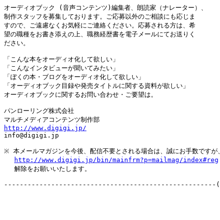
オーディオブック (音声コンテンツ)編集者、朗読家（ナレーター）、

制作スタッフを募集しております。ご応募以外のご相談にも応じま

すので、ご遠慮なくお気軽にご連絡ください。応募される方は、希

望の職種をお書き添えの上、職務経歴書を電子メールにてお送りく

ださい。

「こんな本をオーディオ化して欲しい」

「こんなインタビューが聞いてみたい」

「ぼくの本・ブログをオーディオ化して欲しい」

「オーディオブック目録や発売タイトルに関する資料が欲しい」

オーディオブックに関するお問い合わせ・ご要望は。

パンローリング株式会社

http://www.digigi.jp/

info@digigi.jp

※ 本メールマガジンを今後、配信不要とされる場合は、誠にお手数ですが、
http://www.digigi.jp/bin/mainfrm?p=mailmag/index#reg
　 解除をお願いいたします。
