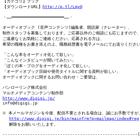
【カテゴリ】ブック

【ダウンロードURL】
http://p.tl/LmyQ
・……━━━━━━━━━━━━━━━━━━━━━……・

オーディオブック (音声コンテンツ)編集者、朗読家（ナレーター）、

制作スタッフを募集しております。ご応募以外のご相談にも応じますので、
ご遠慮なくお気軽にご連絡ください。応募される方は、

希望の職種をお書き添えの上、職務経歴書を電子メールにてお送りください
「こんな本をオーディオ化して欲しい」

「こんなインタビューが聞いてみたい」

「ぼくの本・ブログをオーディオ化して欲しい」

「オーディオブック目録や発売タイトルに関する資料が欲しい」

オーディオブックに関するお問い合わせ・ご要望は、

パンローリング株式会社

http://www.digigi.jp/

info@digigi.jp

※ 本メールマガジンを今後、配信不要とされる場合は、誠にお手数ですが、
http://www.digigi.jp/bin/mainfrm?p=mailmag/index#reg
　 解除をお願いいたします。
