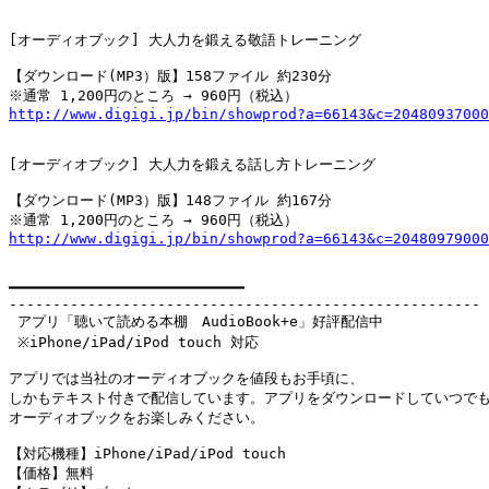
[オーディオブック] 大人力を鍛える敬語トレーニング

【ダウンロード(MP3）版】158ファイル 約230分

http://www.digigi.jp/bin/showprod?a=66143&c=20480937000
[オーディオブック] 大人力を鍛える話し方トレーニング

【ダウンロード(MP3）版】148ファイル 約167分

http://www.digigi.jp/bin/showprod?a=66143&c=20480979000
━━━━━━━━━━━━━━━━━━━━━━━━━━━

------------------------------------------------------

 アプリ「聴いて読める本棚　AudioBook+e」好評配信中

 ※iPhone/iPad/iPod touch 対応

アプリでは当社のオーディオブックを値段もお手頃に、

しかもテキスト付きで配信しています。アプリをダウンロードしていつでも
オーディオブックをお楽しみください。

【対応機種】iPhone/iPad/iPod touch

【価格】無料　
