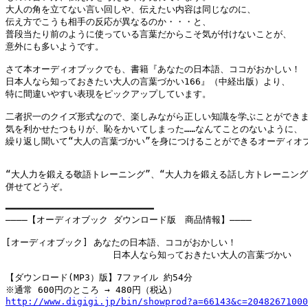
大人の角を立てない言い回しや、伝えたい内容は同じなのに、

伝え方でこうも相手の反応が異なるのか・・・と、

普段当たり前のように使っている言葉だからこそ気が付けないことが、

意外にも多いようです。

さて本オーディオブックでも、書籍『あなたの日本語、ココがおかしい！

日本人なら知っておきたい大人の言葉づかい166』（中経出版）より、

特に間違いやすい表現をピックアップしています。

二者択一のクイズ形式なので、楽しみながら正しい知識を学ぶことができま
気を利かせたつもりが、恥をかいてしまった……なんてことのないように、

繰り返し聞いて“大人の言葉づかい”を身につけることができるオーディオブ
“大人力を鍛える敬語トレーニング”、“大人力を鍛える話し方トレーニング”
併せてどうぞ。

━━━━━━━━━━━━━━━━━━━━━━━━━━━

――――【オーディオブック ダウンロード版　商品情報】――――

[オーディオブック] あなたの日本語、ココがおかしい！

　　　　　　　　　　　　日本人なら知っておきたい大人の言葉づかい

【ダウンロード(MP3）版】7ファイル 約54分

http://www.digigi.jp/bin/showprod?a=66143&c=20482671000