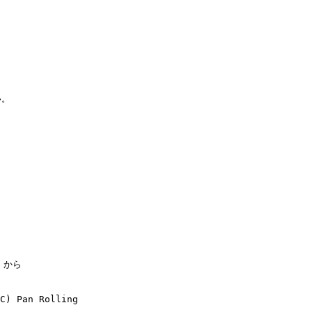


。



 から
