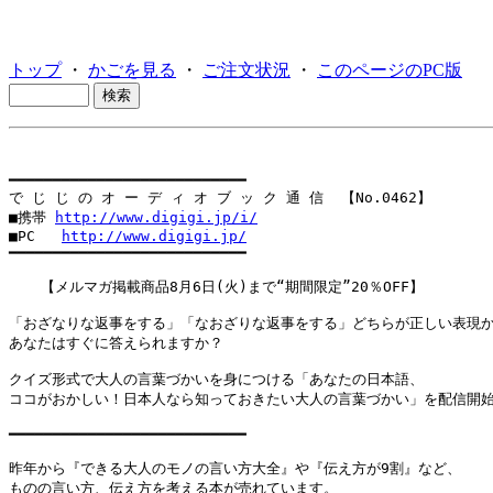
トップ
・
かごを見る
・
ご注文状況
・
このページのPC版
━━━━━━━━━━━━━━━━━━━━━━━━━━━

で じ じ の オ ー デ ィ オ ブ ッ ク 通 信  【No.0462】

■携帯 
http://www.digigi.jp/i/
■PC   
http://www.digigi.jp/
━━━━━━━━━━━━━━━━━━━━━━━━━━━

  　【メルマガ掲載商品8月6日(火)まで“期間限定”20％OFF】

「おざなりな返事をする」「なおざりな返事をする」どちらが正しい表現か
あなたはすぐに答えられますか？

クイズ形式で大人の言葉づかいを身につける「あなたの日本語、

ココがおかしい！日本人なら知っておきたい大人の言葉づかい」を配信開始
━━━━━━━━━━━━━━━━━━━━━━━━━━━

昨年から『できる大人のモノの言い方大全』や『伝え方が9割』など、

ものの言い方、伝え方を考える本が売れています。
