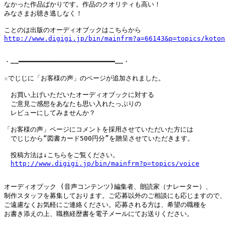
なかった作品ばかりです。作品のクオリティも高い！

みなさまお聴き逃しなく！

http://www.digigi.jp/bin/mainfrm?a=66143&p=topics/koton
・……━━━━━━━━━━━━━━━━━━━━━━━━……・

☆でじじに「お客様の声」のページが追加されました。

　お買い上げいただいたオーディオブックに対する

　ご意見ご感想をあなたも思い入れたっぷりの

　レビューにしてみませんか？

「お客様の声」ページにコメントを採用させていただいた方には

　でじじから“図書カード500円分”を贈呈させていただきます。

　投稿方法は↓こちらをご覧ください。

http://www.digigi.jp/bin/mainfrm?p=topics/voice
オーディオブック (音声コンテンツ)編集者、朗読家（ナレーター）、

制作スタッフを募集しております。ご応募以外のご相談にも応じますので、
ご遠慮なくお気軽にご連絡ください。応募される方は、希望の職種を

お書き添えの上、職務経歴書を電子メールにてお送りください。
