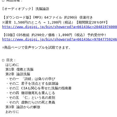
□ 商品情報：

[オーディオブック] 洗脳論語

【ダウンロード版】(MP3）64ファイル 約290分 倍速付き

http://www.digigi.jp/bin/showprod?a=66143&c=20481974000
http://www.digigi.jp/bin/showprod?a=66143&c=97847759246
↑商品ページで音声サンプルを試聴できます。

□ 目次：

　はじめに

　第1章 儒教と洗脳

　第2章 論語洗脳

　・その一 「詩経」は偽りの学び

　・その二 君子を頂点とする奴隷論

　・その三 CIAも関心を寄せた洗脳の指南書

　・その四 徹頭徹尾礼を重んじる

　・その五 「仁」という名の差別

　・その六 虚飾だらけの死と奥義

　第3章 論語からの解放

　おわりに
