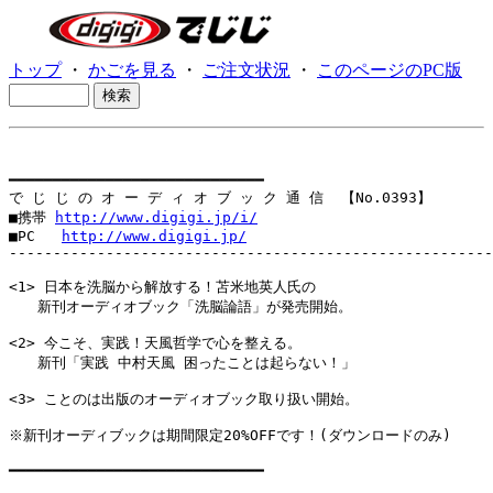
トップ
・
かごを見る
・
ご注文状況
・
このページのPC版
━━━━━━━━━━━━━━━━━━━━━━━━━━━━━

で じ じ の オ ー デ ィ オ ブ ッ ク 通 信  【No.0393】

■携帯 
http://www.digigi.jp/i/
■PC   
http://www.digigi.jp/
-------------------------------------------------------
<1> 日本を洗脳から解放する！苫米地英人氏の

　　新刊オーディオブック「洗脳論語」が発売開始。

<2> 今こそ、実践！天風哲学で心を整える。

　　新刊「実践 中村天風 困ったことは起らない！」

<3> ことのは出版のオーディオブック取り扱い開始。

※新刊オーディブックは期間限定20%OFFです！(ダウンロードのみ)

━━━━━━━━━━━━━━━━━━━━━━━━━━━━━
