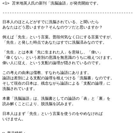
<1> 苫米地英人氏の新刊「洗脳論語」が発売開始です。

-------------------------------------------------------
日本人のほとんどがすでに洗脳されている、と聞いたら

あなたはどう思いますか？そんなのウソだと思いますか？

例えば「先生」という言葉。普段何気なく口にする言葉ですが、

「先生」と発した時点であなたはすでに洗脳済みなのです。

「先生」とは本来「先に生まれた人」を意味し、「偉い」

「偉くない」という差別の意識を無意識のうちに植えつけます。

偉い人に従え、という支配の論理が隠されているのです。

この考えの由来は儒教、すなわち論語にあります。

論語は差別による支配の論理を植えつける「洗脳書」なのです。

そして現在の日本は、残念ながら論語による「支配の論理」に

洗脳されています。

本書「洗脳論語」は、洗脳書としての論語の「表」と「裏」を

読み解くことにより、脱洗脳を試みます。

日本人はまず「先生」という言葉を使うのをやめなければ

いけません。
