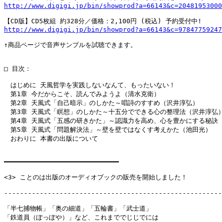
http://www.digigi.jp/bin/showprod?a=66143&c=20481953000
http://www.digigi.jp/bin/showprod?a=66143&c=97847759247
↑商品ページで音声サンプルを試聴できます。

□ 目次：

　はじめに 天風哲学を実践しないなんて、もったいない！

　第1章 今だからこそ、読んでみようよ（清水克衛）

　第2章 天風式「自己暗示」のしかた～唱詩のすすめ（沢井淳弘）

　第3章 天風式「瞑想」のしかた～十五分でできる心の整理法（沢井淳弘）
　第4章 天風式「五感の研きかた」～認識力を高め、心を豊かにする秘訣（
　第5章 天風式「問題解決法」～壁を壁ではなくす考えかた（池田光）

　おわりに 本書の出版について

━━━━━━━━━━━━━━━━━━━━━━━━━━━━━

<3> ことのは出版のオーディオブックの販売を開始しました！

-------------------------------------------------------
「半七捕物帳」「奥の細道」「五輪書」「武士道」

「鉄道員（ぽっぽや）」など、これまででじじでには
