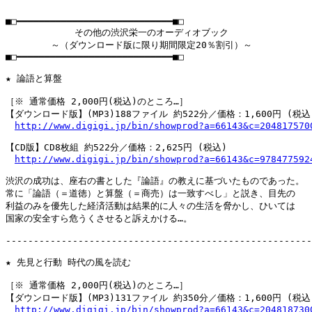
■□━━━━━━━━━━━━━━━━━━━━━━━━━━━━■□

　　　　　 　　その他の渋沢栄一のオーディオブック

　　　　　～（ダウンロード版に限り期間限定20％割引）～

■□━━━━━━━━━━━━━━━━━━━━━━━━━━━━■□

★ 論語と算盤

［※ 通常価格 2,000円(税込)のところ…］

【ダウンロード版】(MP3)188ファイル 約522分／価格：1,600円 (税込)
http://www.digigi.jp/bin/showprod?a=66143&c=204817570
【CD版】CD8枚組 約522分／価格：2,625円 (税込)

http://www.digigi.jp/bin/showprod?a=66143&c=978477592
渋沢の成功は、座右の書とした『論語』の教えに基づいたものであった。

常に「論語（＝道徳）と算盤（＝商売）は一致すべし」と説き、目先の

利益のみを優先した経済活動は結果的に人々の生活を脅かし、ひいては

国家の安全すら危うくさせると訴えかける…。

-------------------------------------------------------
★ 先見と行動 時代の風を読む

［※ 通常価格 2,000円(税込)のところ…］

【ダウンロード版】(MP3)131ファイル 約350分／価格：1,600円 (税込)
http://www.digigi.jp/bin/showprod?a=66143&c=204818730