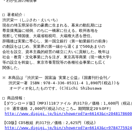
・わが生涯の悔恨事

□ 著者紹介：

渋沢栄一（しぶさわ・えいいち）

現在の埼玉県深谷市の豪農に生まれる。幕末の動乱期には

尊皇攘夷論に傾倒、のちに一橋家に仕える。欧州各地を

視察して帰国後、大蔵省租税司、大蔵権大丞を歴任。

辞職後は実業に専心し、第一国立銀行（第一勧業銀行の前身）

の創設をはじめ、実業界の第一線から退くまで500あまりの

会社を設立、資本主義的経営の確立に大いに貢献した。晩年は

社会・教育・文化事業に力を注ぎ、東京高等商業（現一橋大学）

等の設立を斡旋し、東京市養育院等の各種社会事業にも広く

関係した。

※ 本商品は『渋沢栄一 国富論 実業と公益』(国書刊行会刊／

　 渋沢栄一著 ISBN：978-4-336-05311-4 1,890円(税込))を

   オーディオ化したものです。(C)Eichi Shibusawa

□ 商品情報：

【ダウンロード版】(MP3)118ファイル 約317分／価格：1,600円（税込）
［※ 通常価格 2,000円(税込)のところ… 期間限定20％OFF］

http://www.digigi.jp/bin/showprod?a=66143&c=2048178600
【CD版】CD5枚組 約317分／価格：2,625円 (税込)

http://www.digigi.jp/bin/showprod?a=66143&c=9784775924