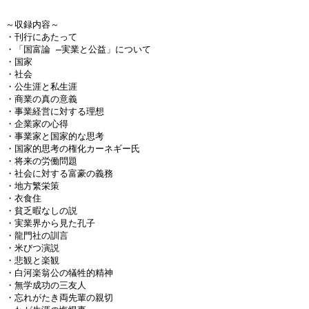
～収録内容～

・刊行にあたって

・「国富論 ―実業と公益」について

・国家

・社会

・公生涯と私生涯

・商業の真の意義

・事業経営に対する理想

・企業家の心得

・事業家と国家的な思考

・国家的思考の権化カーネギー氏

・将来の労働問題

・社会に対する富豪の義務

・地方繁栄策

・衣食住

・貧乏暇なしの説

・実業界から見た孔子

・龍門社の訓言

・米びつ演説

・悲観と楽観

・白河楽翁公の犠牲的精神

・無学成功の三友人

・忘れがたき両先輩の親切
