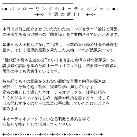
━━━━━━━━━━━━━━━━━━━━━━━━━━━━━

□■ パ ン ロ ー リ ン グ の オ ー デ ィ オ ブ ッ ク ■□

　　      　  -◆-◇　今 週 の 新 刊!!　◆-◇-

━━━━━━━━━━━━━━━━━━━━━━━━━━━━━

本日は以前ご紹介させていただいた大ロングセラー『論語と算盤』

の著者である渋沢栄一の『国富論』をご案内させていただきます。

幕末から大正初期にかけて活躍し、日本の近代経済社会の基礎を

築き、そして指導的役割を果たした人物、それが渋沢栄一です。

“近代日本資本主義の父”という名誉ある称号を持つ渋沢栄一の

講演録や談話を集めた本オーディオブックは、渋沢栄一の数多い

著作の中でも代表作といえます。

時を経てもその意義を失わない新鮮な言葉と内容の深さは

現代にこそ輝く処世哲学、実業哲学に満ちています。

座右の書として適した本オーディオブックを、仕事に精を

注ぐビジネスマンをはじめ、起業や政治を志す方々、そして

老若問わず多くの方々に気楽に手に取っていただけることを

望みます。

本オーディオブックで大いなる刺激と勇気を得て、

心新たな指針として活用してください。

◆-◇--◆-◇--◆-◇--◆-◇--◆-◇--◆-◇--◆-◇--◆-◇--◆
