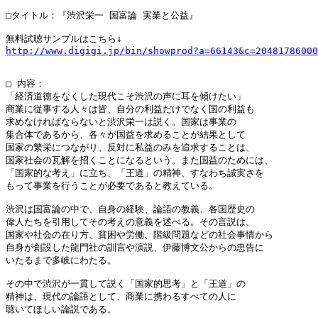
□タイトル：『渋沢栄一 国富論 実業と公益』

http://www.digigi.jp/bin/showprod?a=66143&c=20481786000
□ 内容：

「経済道徳をなくした現代こそ渋沢の声に耳を傾けたい」

商業に従事する人々は皆、自分の利益だけでなく国の利益も

求めなければならないと渋沢栄一は説く。国家は事業の

集合体であるから、各々が国益を求めることが結果として

国家の繁栄につながり、反対に私益のみを追求することは、

国家社会の瓦解を招くことになるという。また国益のためには、

「国家的な考え」に立ち、「王道」の精神、すなわち誠実さを

もって事業を行うことが必要であると教えている。

渋沢は国富論の中で、自身の経験、論語の教義、各国歴史の

偉人たちを引用してその考えの意義を述べる。その言説は、

国家や社会の在り方、貧困や労働、階級問題などの社会事情から

自身が創設した龍門社の訓言や演説、伊藤博文公からの忠告に

いたるまで多岐にわたる。

その中で渋沢が一貫して説く「国家的思考」と「王道」の

精神は、現代の論語として、商業に携わるすべての人に

聴いてほしい論説である。
