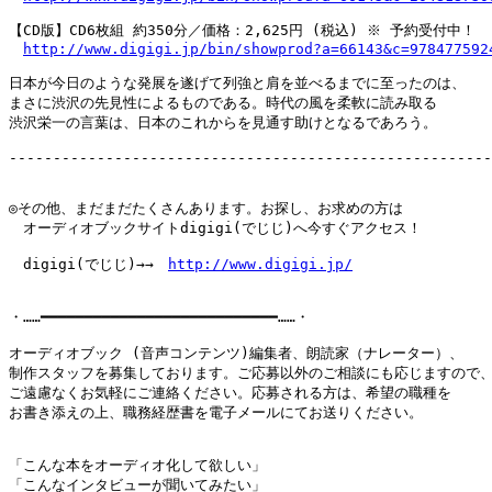
【CD版】CD6枚組 約350分／価格：2,625円 (税込) ※ 予約受付中！

http://www.digigi.jp/bin/showprod?a=66143&c=978477592
日本が今日のような発展を遂げて列強と肩を並べるまでに至ったのは、

まさに渋沢の先見性によるものである。時代の風を柔軟に読み取る

渋沢栄一の言葉は、日本のこれからを見通す助けとなるであろう。

-------------------------------------------------------
◎その他、まだまだたくさんあります。お探し、お求めの方は

　オーディオブックサイトdigigi(でじじ)へ今すぐアクセス！

　digigi(でじじ)→→　
http://www.digigi.jp/
・……━━━━━━━━━━━━━━━━━━━━━━━━━━━……・

オーディオブック (音声コンテンツ)編集者、朗読家（ナレーター）、

制作スタッフを募集しております。ご応募以外のご相談にも応じますので、
ご遠慮なくお気軽にご連絡ください。応募される方は、希望の職種を

お書き添えの上、職務経歴書を電子メールにてお送りください。

「こんな本をオーディオ化して欲しい」

「こんなインタビューが聞いてみたい」
