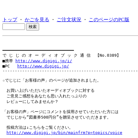
トップ
・
かごを見る
・
ご注文状況
・
このページのPC版
━━━━━━━━━━━━━━━━━━━━━━━━━━━━━

で じ じ の オ ー デ ィ オ ブ ッ ク 通 信  【No.0389】

■携帯 
http://www.digigi.jp/i/
■PC   
http://www.digigi.jp/
-------------------------------------------------------
☆でじじに「お客様の声」のページが追加されました。

　お買い上げいただいたオーディオブックに対する

　ご意見ご感想をあなたも思い入れたっぷりの

　レビューにしてみませんか？

「お客様の声」ページにコメントを採用させていただいた方には

　でじじから“図書券500円分”を贈呈させていただきます。

　投稿方法は↓こちらをご覧ください。

http://www.digigi.jp/bin/mainfrm?p=topics/voice