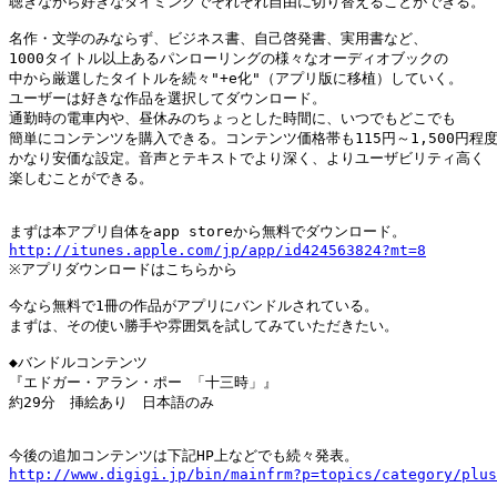
聴きながら好きなタイミングでそれぞれ自由に切り替えることができる。

名作・文学のみならず、ビジネス書、自己啓発書、実用書など、

1000タイトル以上あるパンローリングの様々なオーディオブックの

中から厳選したタイトルを続々"+e化"（アプリ版に移植）していく。

ユーザーは好きな作品を選択してダウンロード。

通勤時の電車内や、昼休みのちょっとした時間に、いつでもどこでも

簡単にコンテンツを購入できる。コンテンツ価格帯も115円～1,500円程度
かなり安価な設定。音声とテキストでより深く、よりユーザビリティ高く

楽しむことができる。

http://itunes.apple.com/jp/app/id424563824?mt=8

※アプリダウンロードはこちらから

今なら無料で1冊の作品がアプリにバンドルされている。

まずは、その使い勝手や雰囲気を試してみていただきたい。

◆バンドルコンテンツ

『エドガー・アラン・ポー 「十三時」』

約29分　挿絵あり　日本語のみ

http://www.digigi.jp/bin/mainfrm?p=topics/category/plus