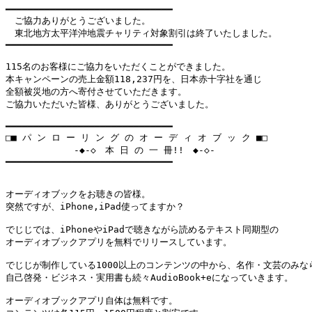
━━━━━━━━━━━━━━━━━━━━━━━━━━━━━━

　ご協力ありがとうございました。

　東北地方太平洋沖地震チャリティ対象割引は終了いたしました。

━━━━━━━━━━━━━━━━━━━━━━━━━━━━━━

115名のお客様にご協力をいただくことができました。

本キャンペーンの売上金額118,237円を、日本赤十字社を通じ

全額被災地の方へ寄付させていただきます。

ご協力いただいた皆様、ありがとうございました。

━━━━━━━━━━━━━━━━━━━━━━━━━━━━━━

□■ パ ン ロ ー リ ン グ の オ ー デ ィ オ ブ ッ ク ■□

　       　  -◆-◇　本 日 の 一 冊!!　◆-◇-

━━━━━━━━━━━━━━━━━━━━━━━━━━━━━━

オーディオブックをお聴きの皆様。

突然ですが、iPhone,iPad使ってますか？

でじじでは、iPhoneやiPadで聴きながら読めるテキスト同期型の

オーディオブックアプリを無料でリリースしています。

でじじが制作している1000以上のコンテンツの中から、名作・文芸のみなら
自己啓発・ビジネス・実用書も続々AudioBook+eになっていきます。

オーディオブックアプリ自体は無料です。
