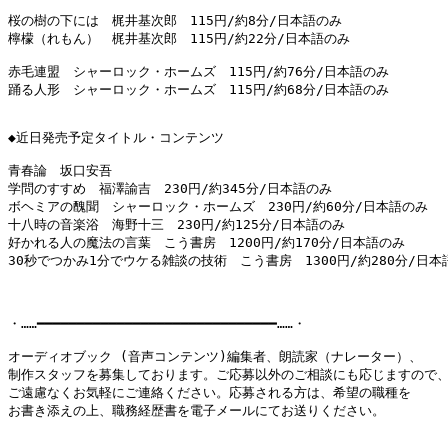
桜の樹の下には　梶井基次郎　115円/約8分/日本語のみ

檸檬（れもん）　梶井基次郎　115円/約22分/日本語のみ

赤毛連盟　シャーロック・ホームズ　115円/約76分/日本語のみ

踊る人形　シャーロック・ホームズ　115円/約68分/日本語のみ

◆近日発売予定タイトル・コンテンツ

青春論　坂口安吾　

学問のすすめ　福澤諭吉　230円/約345分/日本語のみ

ボヘミアの醜聞　シャーロック・ホームズ　230円/約60分/日本語のみ

十八時の音楽浴　海野十三　230円/約125分/日本語のみ

好かれる人の魔法の言葉　こう書房　1200円/約170分/日本語のみ

30秒でつかみ1分でウケる雑談の技術　こう書房　1300円/約280分/日本語
・……━━━━━━━━━━━━━━━━━━━━━━━━━━━━━━……・

オーディオブック (音声コンテンツ)編集者、朗読家（ナレーター）、

制作スタッフを募集しております。ご応募以外のご相談にも応じますので、
ご遠慮なくお気軽にご連絡ください。応募される方は、希望の職種を

お書き添えの上、職務経歴書を電子メールにてお送りください。
