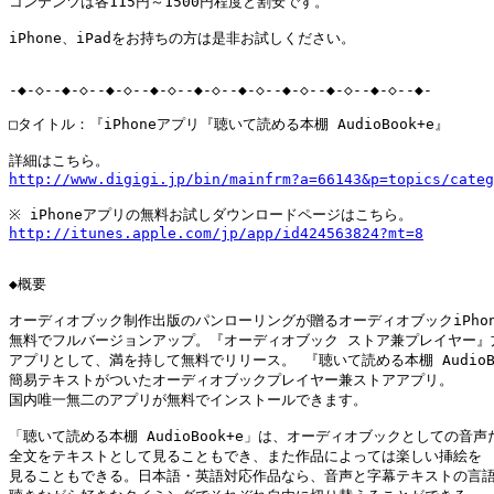
コンテンツは各115円～1500円程度と割安です。

iPhone、iPadをお持ちの方は是非お試しください。

-◆-◇--◆-◇--◆-◇--◆-◇--◆-◇--◆-◇--◆-◇--◆-◇--◆-◇--◆-

□タイトル：『iPhoneアプリ『聴いて読める本棚 AudioBook+e』

http://www.digigi.jp/bin/mainfrm?a=66143&p=topics/categ
http://itunes.apple.com/jp/app/id424563824?mt=8
◆概要

オーディオブック制作出版のパンローリングが贈るオーディオブックiPhon
無料でフルバージョンアップ。『オーディオブック ストア兼プレイヤー』方
アプリとして、満を持して無料でリリース。 『聴いて読める本棚 AudioBoo
簡易テキストがついたオーディオブックプレイヤー兼ストアアプリ。

国内唯一無二のアプリが無料でインストールできます。

「聴いて読める本棚 AudioBook+e」は、オーディオブックとしての音声
全文をテキストとして見ることもでき、また作品によっては楽しい挿絵を

見ることもできる。日本語・英語対応作品なら、音声と字幕テキストの言語