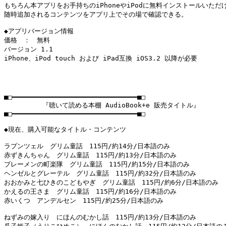
もちろん本アプリをお手持ちのiPhoneやiPodに無料インストールいただけ
随時追加されるコンテンツをアプリ上でその場で確認できる。

◆アプリバージョン情報

価格　：　無料

バージョン 1.1

iPhone、iPod touch および iPad互換 iOS3.2 以降が必要

■□━━━━━━━━━━━━━━━━━━━━━━━━━━━━━━━■□

 　　  　　『聴いて読める本棚 AudioBook+e 販売タイトル』

■□━━━━━━━━━━━━━━━━━━━━━━━━━━━━━━━■□

◆現在、購入可能なタイトル・コンテンツ

ラプンツェル　グリム童話　115円/約14分/日本語のみ

赤ずきんちゃん　グリム童話　115円/約13分/日本語のみ

ブレーメンの町楽隊　グリム童話　115円/約15分/日本語のみ

ヘンゼルとグレーテル　グリム童話　115円/約32分/日本語のみ

おおかみと七ひきのこどもやぎ　グリム童話　115円/約6分/日本語のみ

かえるの王さま　グリム童話　115円/約16分/日本語のみ

赤いくつ　アンデルセン　115円/約25分/日本語のみ

ねずみの嫁入り　にほんのむかし話　115円/約13分/日本語のみ
