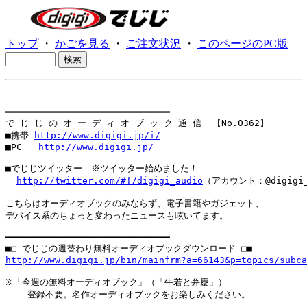
トップ
・
かごを見る
・
ご注文状況
・
このページのPC版
━━━━━━━━━━━━━━━━━━━━━━━━━━━━━━

で じ じ の オ ー デ ィ オ ブ ッ ク 通 信  【No.0362】

■携帯 
http://www.digigi.jp/i/
■PC   
http://www.digigi.jp/
■でじじツイッター　※ツイッター始めました！

http://twitter.com/#!/digigi_audio
（アカウント：@digigi_a
こちらはオーディオブックのみならず、電子書籍やガジェット、

デバイス系のちょっと変わったニュースも呟いてます。

━━━━━━━━━━━━━━━━━━━━━━━━━━━━━━

http://www.digigi.jp/bin/mainfrm?a=66143&p=topics/subc
※「今週の無料オーディオブック」（「牛若と弁慶」）

    登録不要。名作オーディオブックをお楽しみください。
