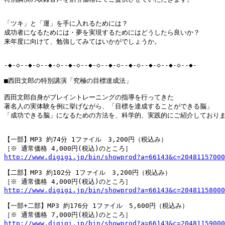
「ツキ」と「運」を手に入れるためには？

成功者になるためには・夢を実現するためにはどうしたら良いか？

来年度に向けて、勉強してみてはいかがでしょうか。

-◆-◇--◆-◇--◆-◇--◆-◇--◆-◇--◆-◇--◆-◇--◆-◇--◆-◇--◆-

■西田文郎の特別講演「究極の目標達成法」

西田文郎自身がブレイントレーニングの指導を行ってきた

著名人の実体験を例に挙げながら、「目標を達成することができる脳」

「成功できる脳」になるための方法を、科学的、実践的にご紹介しておりま
【一部】MP3 約74分 1ファイル　3,200円（税込み）

http://www.digigi.jp/bin/showprod?a=66143&c=20481157000
【二部】MP3 約102分 1ファイル　3,200円（税込み）

http://www.digigi.jp/bin/showprod?a=66143&c=20481158000
【一部+二部】MP3 約176分 1ファイル　5,600円（税込み）

http://www.digigi.jp/bin/showprod?a=66143&c=20481159000