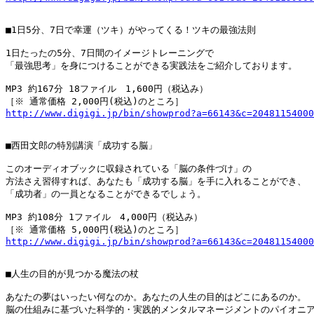
■1日5分、7日で幸運（ツキ）がやってくる！ツキの最強法則

1日たったの5分、7日間のイメージトレーニングで

「最強思考」を身につけることができる実践法をご紹介しております。

MP3 約167分 18ファイル　1,600円（税込み）

http://www.digigi.jp/bin/showprod?a=66143&c=20481154000
■西田文郎の特別講演「成功する脳」

このオーディオブックに収録されている「脳の条件づけ」の

方法さえ習得すれば、あなたも「成功する脳」を手に入れることができ、

「成功者」の一員となることができるでしょう。

MP3 約108分 1ファイル　4,000円（税込み）

http://www.digigi.jp/bin/showprod?a=66143&c=20481154000
■人生の目的が見つかる魔法の杖

あなたの夢はいったい何なのか。あなたの人生の目的はどこにあるのか。

脳の仕組みに基づいた科学的・実践的メンタルマネージメントのパイオニア