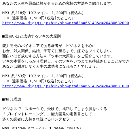
あなたの人生を最高に輝かせるための究極の方法をご紹介します。

MP3 約318分 10ファイル　1,200円（税込み）

http://www.digigi.jp/bin/showprod?a=66143&c=20480632000
■面白いほど成功するツキの大原則

能力開発のパイオニアである著者が、ビジネスを中心に、

お金、対人関係、結婚、子育てに至るまで、嫌でもツイてしまい、

面白いほど成功する方法＝『ツキの大原則』をご紹介しています。

ツキの本質をしっかり理解し、そのツキをいつまでも持続させることができ
あなたは間違いなく人生の成功者になれることでしょう。

MP3 約353分 10ファイル　1,200円（税込み）

http://www.digigi.jp/bin/showprod?a=66143&c=20480631000
■No.1理論

ビジネスで、スポーツで、受験で、成功してしまう脳をつくる

「ブレイントレーニング」。能力開発の定番書として、

多くの読者に支持され続けるロングセラー。

MP3 約322分 9ファイル　1,200円（税込み）
