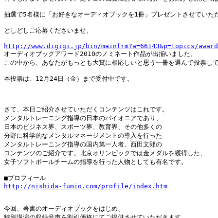
抽選で5名様に「お好きなオーディオブックを1冊」プレゼントさせていただ
どしどしご応募くださいませ。

http://www.digigi.jp/bin/mainfrm?a=66143&p=topics/award

オーディオブックアワード2010のノミネート作品が出揃いました。

この中から、あなたがもっとも大賞に相応しいと思う一冊を選んで投票してく
本投票は、12月24日（金）まで受付中です。

さて、本日ご紹介させていただくコンテンツはこれです。

メンタルトレーニング指導の日本のパイオニアであり、

日本のビジネス界、スポーツ界、教育界、その他多くの

分野に科学的なメンタルマネージメントの導入を行った

メンタルトレーニング指導の国内第一人者、西田文郎の

コンテンツのご紹介です。北京オリンピックでは金メダルを獲得した、

女子ソフトボールチームの指導を行った人物としても有名です。

http://nishida-fumio.com/profile/index.htm
今回、著書のオーディオブックをはじめ、

特別講演の収録音声を割引価格にてご提供させていただきます。
