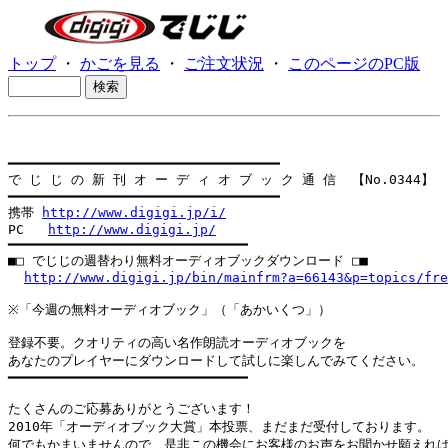
トップ
・
かごを見る
・
ご注文状況
・
このページのPC版
━━━━━━━━━━━━━━━━━━━━━━━━━━━━━━━━━━

で じ じ の 新 刊 オ ー デ ィ オ ブ ッ ク 通 信  【No.0344】

━━━━━━━━━━━━━━━━━━━━━━━━━━━━━━━━━━

携帯 
http://www.digigi.jp/i/
PC   
http://www.digigi.jp/
━━━━━━━━━━━━━━━━━━━━━━━━━━━━━━

■□ でじじの週替わり無料オーディオブックダウンロード □■

http://www.digigi.jp/bin/mainfrm?a=66143&p=topics/fre
※「今週の無料オーディオブック」（「あかいくつ」）

登録不要。クオリティの高い名作朗読オーディオブックを

あなたのプレイヤーにダウンロードして試しに楽しんでみてください。

━━━━━━━━━━━━━━━━━━━━━━━━━━━━━━

たくさんのご応募ありがとうございます！

2010年「オーディオブック大賞」本投票、まだまだ受付しております。

何でもかまいませんので、是非この機会にお客様のお声をお聞かせ願えれば幸