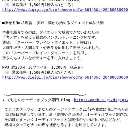
http://www.digigi.jp/bin/showprod?a=66143&c=20480630000
■痩せるNo.1理論 ―実践！脳から始めるダイエット成功法則―

本書で紹介するのは、ダイエットで成功できないあなたの

「考え方」を変える最強のメンタルトレーニング術です。

通称、『スーパー・ブレイン・ダイエット』と呼ばれ、

大脳生理学・人間工学・心理学を応用して開発されました。

この『スーパー・ブレイン・ダイエット』を活用し、

皆さんもスリムなボディーを手に入れましょう。

MP3 約233分 10ファイル　1,200円（税込み）

http://www.digigi.jp/bin/showprod?a=66143&c=20480633000
・……━━━━━━━━━━━━━━━━━━━━━━━━━━━━━━……・

★ でじじのオーディオブック専門 Blog（
http://ameblo.jp/digigi
 でじじスタッフが、あなたのオーディオブックLifeを素敵に演出するため
 ほぼ毎日更新しています。新刊案内や注目作品、オーディオブック制作の裏
 そのほかまったくオーディオブックとは関係のないゆるい話などなど、

 現場スタッフがナマの声を徒然なるままにお届けしています。
