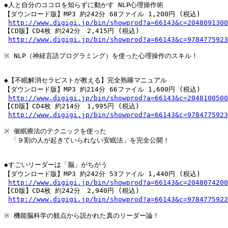
◆人と自分のココロを知らずに動かす NLP心理操作術

【ダウンロード版】MP3 約242分 68ファイル 1,200円 (税込)

http://www.digigi.jp/bin/showprod?a=66143&c=2048091300
【CD版】CD4枚 約242分　2,415円 (税込)

http://www.digigi.jp/bin/showprod?a=66143&c=9784775923
※ NLP（神経言語プログラミング）を使った心理操作のスキル！

◆【不眠解消セラピストが教える】完全熟睡マニュアル

【ダウンロード版】MP3 約214分 66ファイル 1,600円 (税込)

http://www.digigi.jp/bin/showprod?a=66143&c=2048100500
【CD版】CD4枚 約214分　1,995円 (税込)

http://www.digigi.jp/bin/showprod?a=66143&c=9784775923
※ 催眠療法のテクニックを使った

　「９割の人が起きていられない安眠法」を完全公開！

◆すごいリーダーは「脳」がちがう

【ダウンロード版】MP3 約242分 53ファイル 1,440円 (税込)

http://www.digigi.jp/bin/showprod?a=66143&c=2048074200
【CD版】CD4枚 約242分　2,940円 (税込)

http://www.digigi.jp/bin/showprod?a=66143&c=9784775922
※ 機能脳科学の観点から説かれた真のリーダー論！
