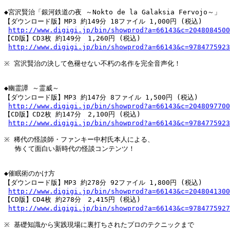
◆宮沢賢治「銀河鉄道の夜 ～Nokto de la Galaksia Fervojo～」

【ダウンロード版】MP3 約149分 18ファイル 1,000円 (税込)

http://www.digigi.jp/bin/showprod?a=66143&c=2048084500
【CD版】CD3枚 約149分　1,260円 (税込)

http://www.digigi.jp/bin/showprod?a=66143&c=9784775923
※ 宮沢賢治の決して色褪せない不朽の名作を完全音声化！

◆幽霊譚 ～霊威～

【ダウンロード版】MP3 約147分 8ファイル 1,500円 (税込)

http://www.digigi.jp/bin/showprod?a=66143&c=2048097700
【CD版】CD2枚 約147分　2,100円 (税込)

http://www.digigi.jp/bin/showprod?a=66143&c=9784775923
※ 稀代の怪談師・ファンキー中村氏本人による、

　 怖くて面白い新時代の怪談コンテンツ！

◆催眠術のかけ方

【ダウンロード版】MP3 約278分 92ファイル 1,800円 (税込)

http://www.digigi.jp/bin/showprod?a=66143&c=2048041300
【CD版】CD4枚 約278分　2,415円 (税込)

http://www.digigi.jp/bin/showprod?a=66143&c=9784775927
※ 基礎知識から実践現場に裏打ちされたプロのテクニックまで
