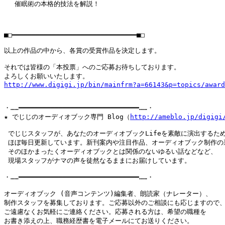
　 催眠術の本格的技法を解説！

■□━━━━━━━━━━━━━━━━━━━━━━━━━━━━━━━■□

以上の作品の中から、各賞の受賞作品を決定します。

それでは皆様の「本投票」へのご応募お待ちしております。

http://www.digigi.jp/bin/mainfrm?a=66143&p=topics/award
・……━━━━━━━━━━━━━━━━━━━━━━━━━━━━━━……・

★ でじじのオーディオブック専門 Blog（
http://ameblo.jp/digigi
 でじじスタッフが、あなたのオーディオブックLifeを素敵に演出するため
 ほぼ毎日更新しています。新刊案内や注目作品、オーディオブック制作の裏
 そのほかまったくオーディオブックとは関係のないゆるい話などなど、

 現場スタッフがナマの声を徒然なるままにお届けしています。

・……━━━━━━━━━━━━━━━━━━━━━━━━━━━━━━……・

オーディオブック (音声コンテンツ)編集者、朗読家（ナレーター）、

制作スタッフを募集しております。ご応募以外のご相談にも応じますので、
ご遠慮なくお気軽にご連絡ください。応募される方は、希望の職種を

お書き添えの上、職務経歴書を電子メールにてお送りください。
