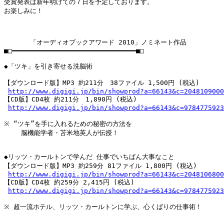
受賞発表は新年明けての７日を予定しております。

お楽しみに！

　　　　「オーディオブックアワード 2010」ノミネート作品

■□━━━━━━━━━━━━━━━━━━━━━━━━━━━━━━━■□

◆「ツキ」を引き寄せる洗脳術

【ダウンロード版】MP3 約211分　38ファイル 1,500円 (税込)

http://www.digigi.jp/bin/showprod?a=66143&c=2048109000
【CD版】CD4枚 約211分　1,890円 (税込)

http://www.digigi.jp/bin/showprod?a=66143&c=9784775923
※ “ツキ”を手に入れるための秘密の方法を

　　 脳機能学者・苫米地英人が伝授！

◆リッツ・カールトンで学んだ 仕事でいちばん大事なこと

【ダウンロード版】MP3 約259分 81ファイル 1,800円 (税込)

http://www.digigi.jp/bin/showprod?a=66143&c=2048106800
【CD版】CD4枚 約259分 2,415円 (税込)

http://www.digigi.jp/bin/showprod?a=66143&c=9784775923
※ 超一流ホテル、リッツ・カールトンに学ぶ、心くばりの仕事術！
