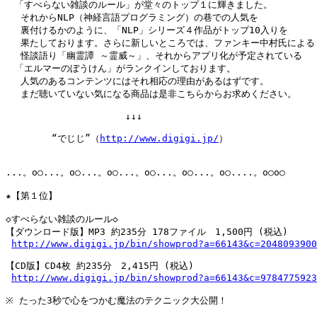
　「すべらない雑談のルール」が堂々のトップ１に輝きました。

　 それからNLP（神経言語プログラミング）の巷での人気を

　 裏付けるかのように、「NLP」シリーズ４作品がトップ10入りを

　 果たしております。さらに新しいところでは、ファンキー中村氏による

　 怪談語り「幽霊譚 ～霊威～」、それからアプリ化が予定されている

　「エルマーのぼうけん」がランクインしております。

　 人気のあるコンテンツにはそれ相応の理由があるはずです。

　 まだ聴いていない気になる商品は是非こちらからお求めください。

　　　　　　　　　　　　　↓↓↓

　　　　　“でじじ”（
http://www.digigi.jp/
）

...。o○...。o○...。o○...。o○...。o○...。o○....。o○o○

★【第１位】

◇すべらない雑談のルール◇

【ダウンロード版】MP3 約235分 178ファイル　1,500円 (税込)

http://www.digigi.jp/bin/showprod?a=66143&c=2048093900
【CD版】CD4枚 約235分　2,415円 (税込)

http://www.digigi.jp/bin/showprod?a=66143&c=9784775923
※ たった3秒で心をつかむ魔法のテクニック大公開！
