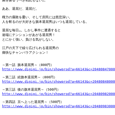
腕を振るうべき戦乱もない…。

ああ、退屈だ、退屈だ。

権力の腐敗を憂い、そして庶民には慈悲深い。

人を斬るのが大好きな旗本退屈男はいつも退屈している。

退屈な毎日…。しかし事件に遭遇すると

途端にテンションがあがる退屈男！

とにかく強い。負ける気がしない。

江戸の天下で繰り広げられる退屈男の

痛快なチャンバラアクション！

http://www.digigi.jp/bin/showprod?a=66143&c=20480847000
http://www.digigi.jp/bin/showprod?a=66143&c=20480848000
http://www.digigi.jp/bin/showprod?a=66143&c=20480982000
http://www.digigi.jp/bin/showprod?a=66143&c=20480983000