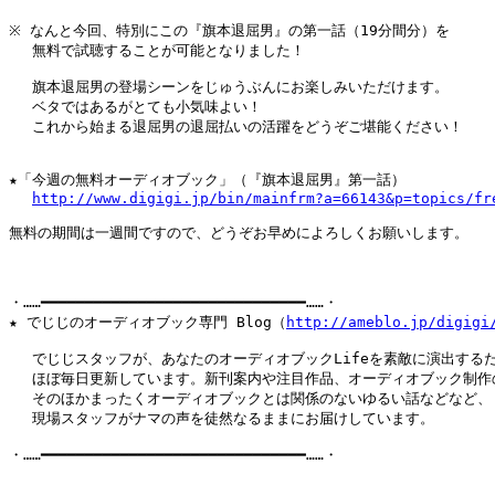
※ なんと今回、特別にこの『旗本退屈男』の第一話（19分間分）を

　 無料で試聴することが可能となりました！

　 旗本退屈男の登場シーンをじゅうぶんにお楽しみいただけます。

　 ベタではあるがとても小気味よい！

　 これから始まる退屈男の退屈払いの活躍をどうぞご堪能ください！

★「今週の無料オーディオブック」（『旗本退屈男』第一話）

http://www.digigi.jp/bin/mainfrm?a=66143&p=topics/fr
無料の期間は一週間ですので、どうぞお早めによろしくお願いします。

・……━━━━━━━━━━━━━━━━━━━━━━━━━━━━━━……・

★ でじじのオーディオブック専門 Blog（
http://ameblo.jp/digigi
　 でじじスタッフが、あなたのオーディオブックLifeを素敵に演出するた
　 ほぼ毎日更新しています。新刊案内や注目作品、オーディオブック制作の
　 そのほかまったくオーディオブックとは関係のないゆるい話などなど、

　 現場スタッフがナマの声を徒然なるままにお届けしています。

・……━━━━━━━━━━━━━━━━━━━━━━━━━━━━━━……・
