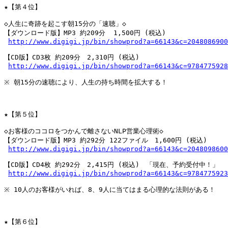
★【第４位】

◇人生に奇跡を起こす朝15分の「速聴」◇

【ダウンロード版】MP3 約209分  1,500円 (税込)

http://www.digigi.jp/bin/showprod?a=66143&c=2048086900
【CD版】CD3枚 約209分　2,310円 (税込)

http://www.digigi.jp/bin/showprod?a=66143&c=9784775928
※ 朝15分の速聴により、人生の持ち時間を拡大する！

★【第５位】

◇お客様のココロをつかんで離さないNLP営業心理術◇

【ダウンロード版】MP3 約292分 122ファイル　1,600円 (税込)

http://www.digigi.jp/bin/showprod?a=66143&c=2048098600
【CD版】CD4枚 約292分　2,415円 (税込)　「現在、予約受付中！」

http://www.digigi.jp/bin/showprod?a=66143&c=9784775923
※ 10人のお客様がいれば、8、9人に当てはまる心理的な法則がある！

★【第６位】
