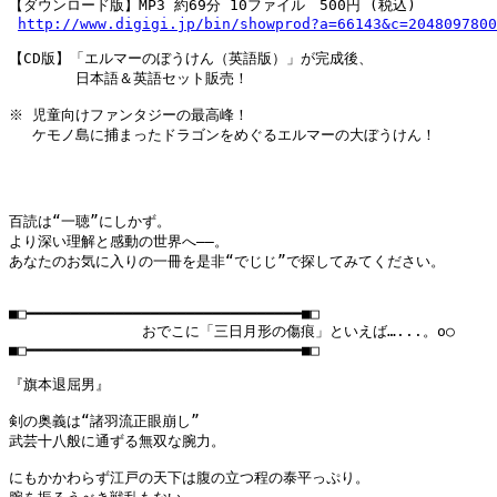
【ダウンロード版】MP3 約69分 10ファイル　500円 (税込)

http://www.digigi.jp/bin/showprod?a=66143&c=2048097800
【CD版】「エルマーのぼうけん（英語版）」が完成後、

　　　　 日本語＆英語セット販売！

※ 児童向けファンタジーの最高峰！

　 ケモノ島に捕まったドラゴンをめぐるエルマーの大ぼうけん！

百読は“一聴”にしかず。

より深い理解と感動の世界へ――。

あなたのお気に入りの一冊を是非“でじじ”で探してみてください。

■□━━━━━━━━━━━━━━━━━━━━━━━━━━━━━━━■□

               おでこに「三日月形の傷痕」といえば…...。o○

■□━━━━━━━━━━━━━━━━━━━━━━━━━━━━━━━■□

『旗本退屈男』

剣の奥義は“諸羽流正眼崩し”

武芸十八般に通ずる無双な腕力。

にもかかわらず江戸の天下は腹の立つ程の泰平っぷり。
