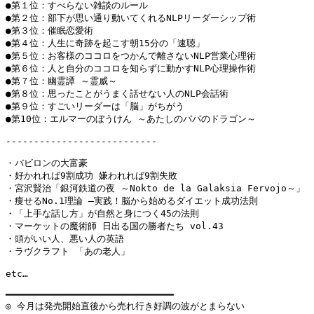
●第１位：すべらない雑談のルール

●第２位：部下が思い通り動いてくれるNLPリーダーシップ術

●第３位：催眠恋愛術

●第４位：人生に奇跡を起こす朝15分の「速聴」

●第５位：お客様のココロをつかんで離さないNLP営業心理術

●第６位：人と自分のココロを知らずに動かすNLP心理操作術

●第７位：幽霊譚 ～霊威～

●第８位：思ったことがうまく話せない人のNLP会話術

●第９位：すごいリーダーは「脳」がちがう

●第10位：エルマーのぼうけん ～あたしのパパのドラゴン～

---------------------------

・バビロンの大富豪

・好かれれば9割成功 嫌われれば9割失敗

・宮沢賢治「銀河鉄道の夜 ～Nokto de la Galaksia Fervojo～」

・痩せるNo.1理論 ―実践！脳から始めるダイエット成功法則

・「上手な話し方」が自然と身につく45の法則

・マーケットの魔術師 日出る国の勝者たち vol.43

・頭がいい人、悪い人の英語

・ラヴクラフト 「あの老人」

etc…

━━━━━━━━━━━━━━━━━━━━━━━━━━━━━━

◎ 今月は発売開始直後から売れ行き好調の波がとまらない
