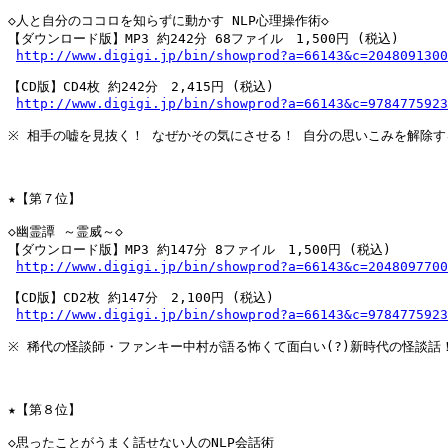
◇人と自分のココロを知らずに動かす NLP心理操作術◇

【ダウンロード版】MP3 約242分 68ファイル　1,500円 (税込)

http://www.digigi.jp/bin/showprod?a=66143&c=2048091300
【CD版】CD4枚 約242分　2,415円 (税込)

http://www.digigi.jp/bin/showprod?a=66143&c=9784775923
※ 相手の嘘を見抜く！ なぜかその気にさせる！ 自分の思いこみを解除する
★【第７位】

◇幽霊譚 ～霊威～◇

【ダウンロード版】MP3 約147分 8ファイル　1,500円 (税込)

http://www.digigi.jp/bin/showprod?a=66143&c=2048097700
【CD版】CD2枚 約147分　2,100円 (税込)

http://www.digigi.jp/bin/showprod?a=66143&c=9784775923
※ 稀代の怪談師・ファンキー中村が語る怖くて面白い(?)新時代の怪談話！
★【第８位】

◇思ったことがうまく話せない人のNLP会話術
