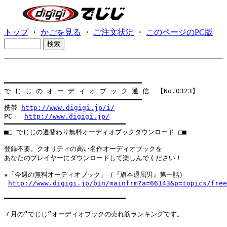
トップ
・
かごを見る
・
ご注文状況
・
このページのPC版
━━━━━━━━━━━━━━━━━━━━━━━━━━━━━━━━━━

で じ じ の オ ー デ ィ オ ブ ッ ク 通 信  【No.0323】

━━━━━━━━━━━━━━━━━━━━━━━━━━━━━━━━━━

携帯 
http://www.digigi.jp/i/
PC   
http://www.digigi.jp/
━━━━━━━━━━━━━━━━━━━━━━━━━━━━━━

■□ でじじの週替わり無料オーディオブックダウンロード □■

登録不要。クオリティの高い名作オーディオブックを

あなたのプレイヤーにダウンロードして楽しんでください！

★「今週の無料オーディオブック」（『旗本退屈男』第一話）

http://www.digigi.jp/bin/mainfrm?a=66143&p=topics/free
━━━━━━━━━━━━━━━━━━━━━━━━━━━━━━

７月の“でじじ”オーディオブックの売れ筋ランキングです。
