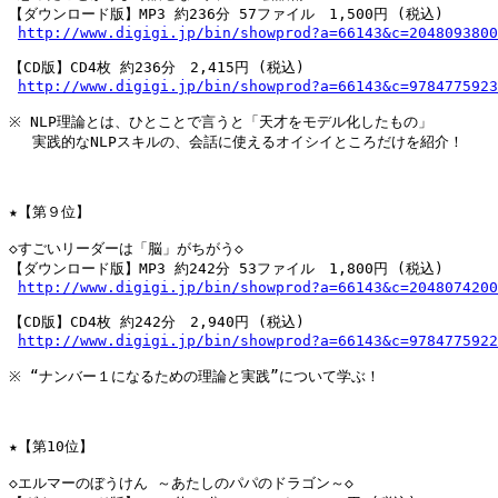
【ダウンロード版】MP3 約236分 57ファイル　1,500円 (税込)

http://www.digigi.jp/bin/showprod?a=66143&c=2048093800
【CD版】CD4枚 約236分　2,415円 (税込)

http://www.digigi.jp/bin/showprod?a=66143&c=9784775923
※ NLP理論とは、ひとことで言うと「天才をモデル化したもの」

　 実践的なNLPスキルの、会話に使えるオイシイところだけを紹介！

★【第９位】

◇すごいリーダーは「脳」がちがう◇

【ダウンロード版】MP3 約242分 53ファイル　1,800円 (税込)

http://www.digigi.jp/bin/showprod?a=66143&c=2048074200
【CD版】CD4枚 約242分　2,940円 (税込)

http://www.digigi.jp/bin/showprod?a=66143&c=9784775922
※ “ナンバー１になるための理論と実践”について学ぶ！

★【第10位】

◇エルマーのぼうけん ～あたしのパパのドラゴン～◇
