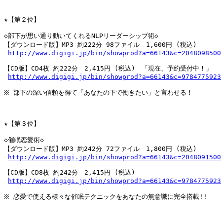
★【第２位】

◇部下が思い通り動いてくれるNLPリーダーシップ術◇

【ダウンロード版】MP3 約222分 98ファイル　1,600円 (税込)

http://www.digigi.jp/bin/showprod?a=66143&c=2048098500
【CD版】CD4枚 約222分　2,415円 (税込)　「現在、予約受付中！」

http://www.digigi.jp/bin/showprod?a=66143&c=9784775923
※ 部下の深い信頼を得て「あなたの下で働きたい」と言わせる！

★【第３位】

◇催眠恋愛術◇

【ダウンロード版】MP3 約242分 72ファイル　1,800円 (税込)

http://www.digigi.jp/bin/showprod?a=66143&c=2048091500
【CD版】CD8枚 約242分　2,415円 (税込)

http://www.digigi.jp/bin/showprod?a=66143&c=9784775923
※ 恋愛で使える様々な催眠テクニックをあなたの無意識に完全搭載!!
