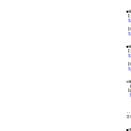
●
【
h
【
h
●
【
h
【
h
◎
　
【
-
苫
●洗