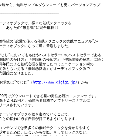
今週から、無料サンプルダウンロードも更にバージョンアップ！

━━━━━━━━━━━━━━━━━━━━━━━━━━━━

ーディオブックで、様々な催眠テクニックを

　　あなたの“無意識”に完全搭載!!

性待望の“恋愛で使える催眠テクニックの実践マニュアル”が

ーディオブックになって遂に登場しました。

でじじ”においてももはやベストセラー中のベストセラーである

催眠術のかけ方』『催眠術の極め方』『催眠誘導の極意』に続く、

貞年氏による催眠心理を活かしたコミュニケーション術の

定版ともいえる『催眠恋愛術』がオーディオブック版で

売開始になりました。

 お求めは“でじじ”（
http://www.digigi.jp/
）から

800円でダウンロードできる世の男性必聴のコンテンツです。

D版も2,415円と、価値ある価格でとてもリーズナブルに

リースされています。

オーディオブックを聴き進めていくことで、

性との接触に必ず自信が持てるようになります。

コンテンツでは数多くの催眠テクニックを分かりやすく

明するために、出会いから交際、そしてセックスなど、
