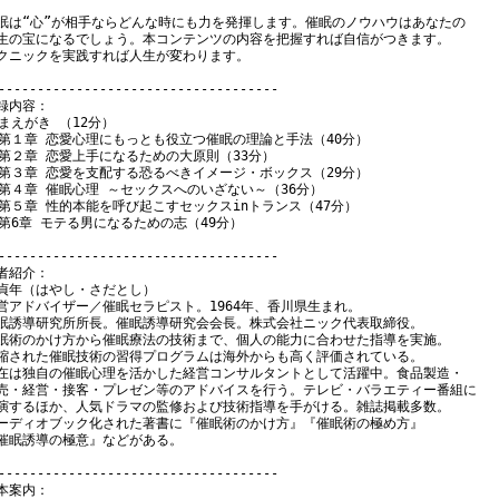
眠は“心”が相手ならどんな時にも力を発揮します。催眠のノウハウはあなたの

生の宝になるでしょう。本コンテンツの内容を把握すれば自信がつきます。

クニックを実践すれば人生が変わります。

------------------------------------

録内容：

 まえがき （12分）

 第１章 恋愛心理にもっとも役立つ催眠の理論と手法（40分）

 第２章 恋愛上手になるための大原則（33分）

 第３章 恋愛を支配する恐るべきイメージ・ボックス（29分）

 第４章 催眠心理 ～セックスへのいざない～（36分）

 第５章 性的本能を呼び起こすセックスinトランス（47分）

 第6章 モテる男になるための志（49分）

------------------------------------

者紹介：

貞年（はやし・さだとし）

営アドバイザー／催眠セラピスト。1964年、香川県生まれ。

眠誘導研究所所長。催眠誘導研究会会長。株式会社ニック代表取締役。

眠術のかけ方から催眠療法の技術まで、個人の能力に合わせた指導を実施。

縮された催眠技術の習得プログラムは海外からも高く評価されている。

在は独自の催眠心理を活かした経営コンサルタントとして活躍中。食品製造・

売・経営・接客・プレゼン等のアドバイスを行う。テレビ・バラエティー番組に

演するほか、人気ドラマの監修および技術指導を手がける。雑誌掲載多数。

ーディオブック化された著書に『催眠術のかけ方』『催眠術の極め方』

催眠誘導の極意』などがある。

------------------------------------

本案内：
