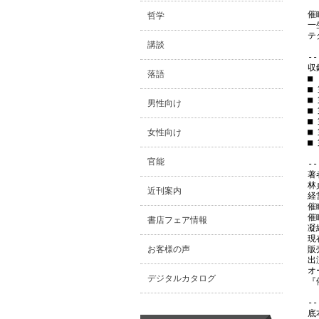
催
哲学
一
テ
講談
--
収
落語
■
■
■
男性向け
■
■
■
女性向け
■
官能
--
著
林
近刊案内
経
催
催
書店フェア情報
凝
現
お客様の声
販
出
オ
デジタルカタログ
『
--
底