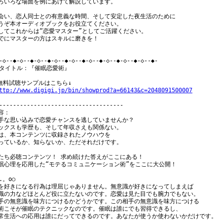
ろいろな場面を例にあげて解説しています。

会い、恋人同士との有意義な時間、そして安定した夜生活のために

うぞ本オーディオブックをお役立てください。

してこれからは“恋愛マスター”としてご活躍ください。

でにマスターの方はスキルに磨きを！

-◇--◆-◇--◆-◇--◆-◇--◆-◇--◆-◇--◆-◇--◆-◇--◆-◇--◆-

 タイトル：『催眠恋愛術』

無料試聴サンプルはこちら↓

ttp://www.digigi.jp/bin/showprod?a=66143&c=2048091500007
------------------------------------

容：

手な思い込みで恋愛チャンスを逃していませんか？

ックスも学歴も、そして年収さえも関係ない。

は、本コンテンツに収録されたノウハウを

っているか、知らないか、ただそれだけです。

たち必聴コンテンツ！ 求め続けた答えがここにある！

眠心理を応用した“モテるコミュニケーション術”をここに大公開！

.。o○

を好きになる行為は理屈じゃありません。無意識が好きになってしまえば

識の力などほとんど役に立たないのです。恋愛は見た目でも腕力でもない。

手の無意識を味方につけるかどうかです。この相手の無意識を味方につける

術こそが催眠のテクニックなのです。催眠は誰にでも習得できるし、

常生活への応用は誰にだってできるのです。あなたが使うか使わないかだけです。
