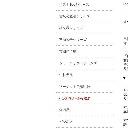
ベスト100シリーズ
※
━━
営業の魔法シリーズ
オ
　
桂文我シリーズ
男
三浦綾子シリーズ
オ
市朗怪全集
“
『
林
シャーロック・ホームズ
決
発
中村天風
●
マーケットの魔術師
1
C
▼ カテゴリーから選ぶ
リ
本
全商品
異
本
ビジネス
説