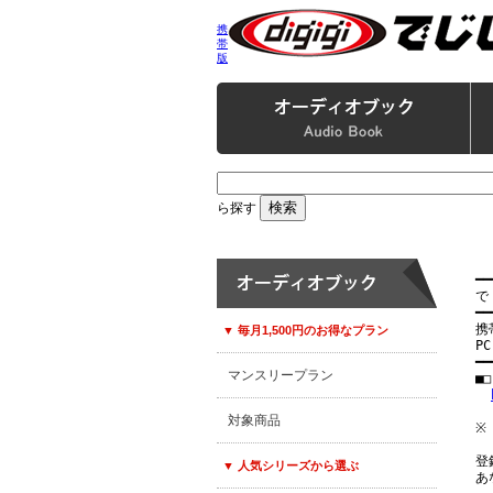
携
帯
版
ら探す
━━
で
━━
携
▼ 毎月1,500円のお得なプラン
PC
━━
マンスリープラン
■
対象商品
※
登
▼ 人気シリーズから選ぶ
あ