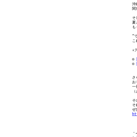
沖
関
そ
夏
も
“
こ
↓
◎ 
◎ 
さ
お
一
（
そ
そ
ht
・…