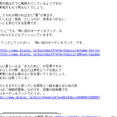
縄方面はすでに梅雨入りしているようですが、

東地方ももう間もなくでしょう。

してそれが明ければまた“夏”が来ます。

といえば、怪談、というのが、意表をつかない、

っとも安心できる定番です。

でじじ”でも「怖い話のオーディオブック」を

れからどんどんプッシュしていきます。

クリックしてください。「怖い話のオーディオブック」です。

http://www.digigi.jp/bin/mainfrm?p=topics/entame-horror
http://www.digigi.jp/bin/mainfrm?p=topics/100yen-kaidan
らに夏といえば「きもだめし」が定番ですが、

そらくその際、あなたは異性とペアを組んで

番奥にあるお墓の上に石を置いてくるでしょう。

あるいは取ってくる）

のトモダチだと思っている異性と一線を越えるための本、

れが『催眠恋愛術』なのです。恋愛の技術書です。

tp://www.digigi.jp/bin/showprod?a=66143&c=2048091500007
…━━━━━━━━━━━━━━━━━━━━━━━━━━━━━━……・
