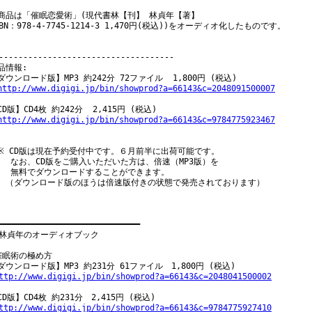
商品は「催眠恋愛術」(現代書林【刊】 林貞年【著】

SBN：978-4-7745-1214-3 1,470円(税込))をオーディオ化したものです。

------------------------------------

品情報:

ダウンロード版】MP3 約242分 72ファイル  1,800円 (税込)

http://www.digigi.jp/bin/showprod?a=66143&c=2048091500007
CD版】CD4枚 約242分  2,415円 (税込)

http://www.digigi.jp/bin/showprod?a=66143&c=9784775923467
※ CD版は現在予約受付中です。６月前半に出荷可能です。

 　なお、CD版をご購入いただいた方は、倍速（MP3版）を

　 無料でダウンロードすることができます。

　（ダウンロード版のほうは倍速版付きの状態で発売されております）

━━━━━━━━━━━━━━━━━━━━━━━━━━━━━

 林貞年のオーディオブック

催眠術の極め方

ダウンロード版】MP3 約231分 61ファイル　1,800円 (税込)

ttp://www.digigi.jp/bin/showprod?a=66143&c=2048041500002
CD版】CD4枚 約231分　2,415円 (税込)

ttp://www.digigi.jp/bin/showprod?a=66143&c=9784775927410