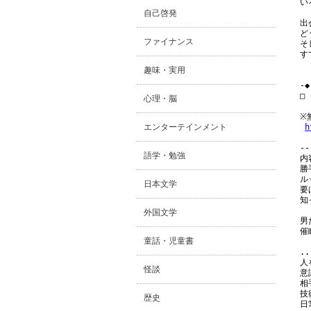
い
自己啓発
出
ど
ファイナンス
そ
す
趣味・実用
-◆
□
心理・脳
※
エンターテインメント
h
--
語学・勉強
内
勝
ル
日本文学
要
知
外国文学
男
催
童話・児童書
..
人
怪談
意
相
技
歴史
日