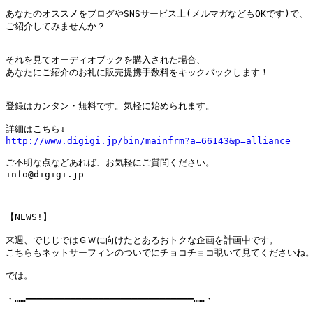
あなたのオススメをブログやSNSサービス上(メルマガなどもOKです)で、

ご紹介してみませんか？

それを見てオーディオブックを購入された場合、

あなたにご紹介のお礼に販売提携手数料をキックバックします！

登録はカンタン・無料です。気軽に始められます。

http://www.digigi.jp/bin/mainfrm?a=66143&p=alliance
ご不明な点などあれば、お気軽にご質問ください。

info@digigi.jp

-----------

【NEWS!】

来週、でじじではＧＷに向けたとあるおトクな企画を計画中です。

こちらもネットサーフィンのついでにチョコチョコ覗いて見てくださいね。
では。

・……━━━━━━━━━━━━━━━━━━━━━━━━━━━━━━……・
