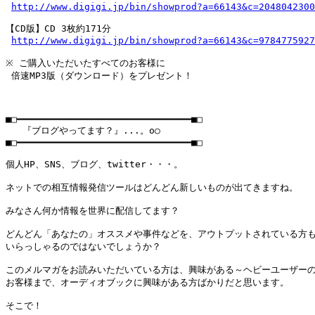
http://www.digigi.jp/bin/showprod?a=66143&c=2048042300
【CD版】CD 3枚約171分

http://www.digigi.jp/bin/showprod?a=66143&c=9784775927
※ ご購入いただいたすべてのお客様に

 倍速MP3版（ダウンロード）をプレゼント！

■□━━━━━━━━━━━━━━━━━━━━━━━━━━━━━━━■□

   『ブログやってます？』...。o○

■□━━━━━━━━━━━━━━━━━━━━━━━━━━━━━━━■□

個人HP、SNS、ブログ、twitter・・・。

ネットでの相互情報発信ツールはどんどん新しいものが出てきますね。

みなさん何か情報を世界に配信してます？

どんどん「あなたの」オススメや事件などを、アウトプットされている方も
いらっしゃるのではないでしょうか？

このメルマガをお読みいただいている方は、興味がある～ヘビーユーザーの
お客様まで、オーディオブックに興味がある方ばかりだと思います。

そこで！
