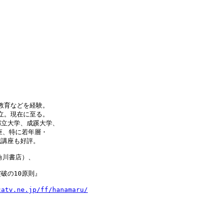


教育などを経験。

立。現在に至る。

立大学、成蹊大学、

、特に若年層・

座も好評。 

川書店）、 

の10原則』 

catv.ne.jp/ff/hanamaru/