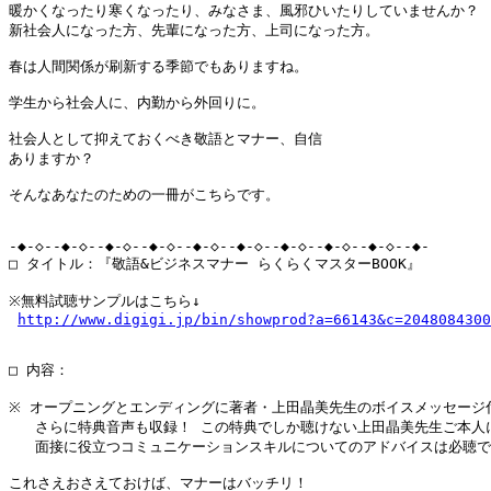
暖かくなったり寒くなったり、みなさま、風邪ひいたりしていませんか？

新社会人になった方、先輩になった方、上司になった方。

春は人間関係が刷新する季節でもありますね。

学生から社会人に、内勤から外回りに。

社会人として抑えておくべき敬語とマナー、自信

ありますか？

そんなあなたのための一冊がこちらです。

-◆-◇--◆-◇--◆-◇--◆-◇--◆-◇--◆-◇--◆-◇--◆-◇--◆-◇--◆-

□ タイトル：『敬語&ビジネスマナー らくらくマスターBOOK』

※無料試聴サンプルはこちら↓

http://www.digigi.jp/bin/showprod?a=66143&c=2048084300
□ 内容：

※ オープニングとエンディングに著者・上田晶美先生のボイスメッセージ付
   さらに特典音声も収録！ この特典でしか聴けない上田晶美先生ご本人に
   面接に役立つコミュニケーションスキルについてのアドバイスは必聴で
これさえおさえておけば、マナーはバッチリ！
