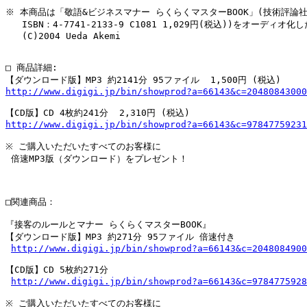
※ 本商品は「敬語&ビジネスマナー らくらくマスターBOOK」(技術評論社
   ISBN：4-7741-2133-9 C1081 1,029円(税込))をオーディオ化
   (C)2004 Ueda Akemi

□ 商品詳細:

http://www.digigi.jp/bin/showprod?a=66143&c=20480843000
http://www.digigi.jp/bin/showprod?a=66143&c=97847759231
※ ご購入いただいたすべてのお客様に

 倍速MP3版（ダウンロード）をプレゼント！

□関連商品：

『接客のルールとマナー らくらくマスターBOOK』

【ダウンロード版】MP3 約271分 95ファイル 倍速付き

http://www.digigi.jp/bin/showprod?a=66143&c=2048084900
【CD版】CD 5枚約271分

http://www.digigi.jp/bin/showprod?a=66143&c=9784775928
※ ご購入いただいたすべてのお客様に
