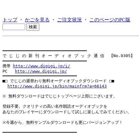
トップ
・
かごを見る
・
ご注文状況
・
このページのPC版
━━━━━━━━━━━━━━━━━━━━━━━━━━━━━━━━━━

で じ じ の 新 刊 オ ー デ ィ オ ブ ッ ク 通 信  【No.0305】

━━━━━━━━━━━━━━━━━━━━━━━━━━━━━━━━━━

携帯 
http://www.digigi.jp/i/
PC   
http://www.digigi.jp/
━━━━━━━━━━━━━━━━━━━━━━━━━━━━━━

■□ でじじの週替わり無料オーディオブックダウンロード □■

http://www.digigi.jp/bin/mainfrm?a=66143
※ 無料ダウンロードはでじじトップページ上部にございます。

登録不要。クオリティの高い名作朗読オーディオブックを

あなたのプレイヤーにダウンロードして試しに楽しんでみてください。

※今週から、無料サンプルダウンロードも更にバージョンアップ！

━━━━━━━━━━━━━━━━━━━━━━━━━━━━━━
