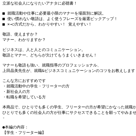
立派な社会人になりたいアナタに必聴書！

■ 就職活動や仕事に必要最小限のマナーを場面別に解説。

■ 使い慣れない敬語は、よく使うフレーズを厳選ピックアップ！

■ ×→○方式だから、わかりやすい！ 覚えやすい！

敬語、使えますか？

マナー、わかりますか？

ビジネスは、人と人とのコミュニケーション。

敬語とマナー、どちらが欠けてもうまくいきません！

マナーも敬語も強い、就職指導のプロフェッショナル、

上田晶美先生が、就職&ビジネスコミュニケーションのコツをお教えします！
こんな方におすすめです

・就職活動中の学生・フリーターの方

・新社会人の方

・転職を希望している方

本商品で、ひとりでも多くの学生、フリーターの方が希望にかなった就職が
ひとりでも多くの社会人の方が仕事にサクセスできることを願ってやみませ
-

●本編の内容：

【学生・フリーター編】
