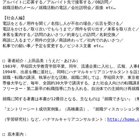
アルバイトに応募する／アルバイト先で接客する／OB訪問／

就職活動のメール／就職活動の電話／会社説明会／面接 etc…

【社会人編】

電話をとる／用件を聞く／名指し人が不在の場合／伝言を受ける／

電話をかける／取り次いでもらうまで／用件を切り出す／来客を取り次ぐ／
来客を案内する／訪問のあいさつ／約束なしの訪問／名刺交換／

商談に入るまで／用件の交渉／商談終わって／社内でのあいさつ／

私事での願い事／予定を変更する／ビジネス文書 etc…

□ 著者紹介：上田晶美（うえだ・あけみ）

1983年、早稲田大学教育学部卒業。同年、流通企業に入社し、広報、人事
1994年、出産を機に退社し、同時にハナマルキャリアコンサルタントを設
就職・転職の講演、執筆が主な活動。就職に関しては、早稲田大学、東京都
専修大学など、毎年、全国約30大学で講演する。また社会人向けの転職講座
フリーター・第二新卒の転職指導に力を入れる。自治体での主婦向け再就職講
就職に関する著書は本書が12冊目となる。主なものは『就職できない』（角
『エントリーシート成功実例集』（高橋書店）、『就職ディスカッション突破
（学習研究社）など。ハナマルキャリアコンサルタント：
http://home.
□ 底本案内：
