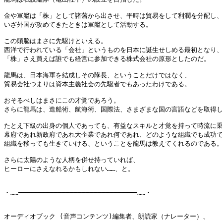
金や軍艦は「株」として諸藩から出させ、平時は貿易をして利潤を分配し、
いざ外国が攻めてきたときは軍艦として活動する。

この頭脳はまさに先駆けといえる。

西洋で行われている「会社」というものを日本に誕生せしめる最初となり、
「株」さえ買えば誰でも経営に参加できる株式会社の原形としたのだ。

龍馬は、日本海軍を結成しその隊長、ということだけではなく、

貿易会社つまりは資本主義社会の先駆者でもあったわけである。

おそるべしはまさにこの才覚であろう。

さらに龍馬は、造船術、航海術、国際法、さまざまな国の言語などを取得し
たとえ下級の出身の個人であっても、有益なスキルと才覚を持って時流に乗
幕府であれ新政府であれ大企業であれ何であれ、どのような組織でも成功で
組織を移っても生きていける、ということを龍馬は教えてくれるのである。
さらに太陽のような人柄を併せ持っていれば、

ヒーローにさえなれるかもしれない……、と。

・……━━━━━━━━━━━━━━━━━━━━━━━━━━━━━━……・

オーディオブック (音声コンテンツ)編集者、朗読家（ナレーター）、
