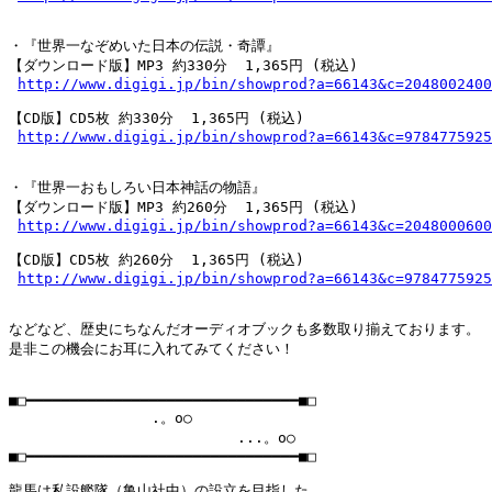
・『世界一なぞめいた日本の伝説・奇譚』

【ダウンロード版】MP3 約330分  1,365円 (税込)

http://www.digigi.jp/bin/showprod?a=66143&c=2048002400
【CD版】CD5枚 約330分  1,365円 (税込)

http://www.digigi.jp/bin/showprod?a=66143&c=9784775925
・『世界一おもしろい日本神話の物語』

【ダウンロード版】MP3 約260分  1,365円 (税込)

http://www.digigi.jp/bin/showprod?a=66143&c=2048000600
【CD版】CD5枚 約260分  1,365円 (税込)

http://www.digigi.jp/bin/showprod?a=66143&c=9784775925
などなど、歴史にちなんだオーディオブックも多数取り揃えております。

是非この機会にお耳に入れてみてください！

■□━━━━━━━━━━━━━━━━━━━━━━━━━━━━━━━■□

　　　　　　　　　　.。o○

　　　　　　　　　　　　　　　　...。o○

■□━━━━━━━━━━━━━━━━━━━━━━━━━━━━━━━■□

龍馬は私設艦隊（亀山社中）の設立を目指した。
