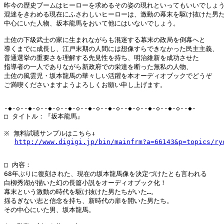
昨今の歴史ブームはヒーローを求めるその姿の現れといってもいいでしょう
混迷をきわめる現在にふさわしいヒーローは、激動の幕末を駆け抜けた男た
中心にいた人物、坂本龍馬をおいて他にはいないでしょう。

土佐の下級武士の家に生まれながらも混迷する幕末の政局を倒幕へと

導くまでに成長し、江戸末期の人間には想像すらできなかった民主主義、

普通選挙の重要さを理解する先見性を持ち、明治維新を成功させた

指導者の一人でありながら新政府での栄達を断った無私の人物、

土佐の風雲児・坂本龍馬の華々しい活躍を本オーディオブックでどうぞ

ご満喫くださいますようよろしくお願い申し上げます。

-◆-◇--◆-◇--◆-◇--◆-◇--◆-◇--◆-◇--◆-◇--◆-◇--◆-◇--◆-

□ タイトル：『坂本龍馬』

※ 無料試聴サンプルはこちら↓

http://www.digigi.jp/bin/mainfrm?a=66143&p=topics/ry
□ 内容：

68年ぶりに復刻された、現在の坂本龍馬像を決定づけたとも言われる

白柳秀湖が描いた幻の長篇小説をオーディオブック化！

幕末という激動の時代を駆け抜けた男たちがいた…。

揺るぎない志と信念を持ち、新時代の扉を開いた男たち。

その中心にいた男、坂本龍馬。
