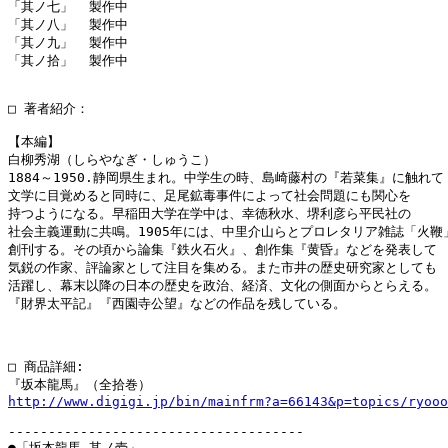
「其ノ七」  製作中

「其ノ八」  製作中

「其ノ九」  製作中

「其ノ拾」  製作中

□ 著者紹介：

【本編】

白柳秀湖（しらやなぎ・しゅうこ）

1884～1950.静岡県生まれ。中学生の時、島崎藤村の『若菜集』に触れて

文学に目覚めると同時に、足尾鉱毒事件によって社会問題にも関心を

持つようになる。早稲田大学在学中は、幸徳秋水、堺利彦ら平民社の

社会主義運動に共鳴。1905年には、中里介山らとプロレタリア雑誌「火鞭」
創刊する。その頃から論集『鉄火石火』、創作集『黄昏』などを発表して

気鋭の作家、評論家として注目を集める。また市井の歴史研究家としても

活躍し、幕末以降の日本の歴史を政治、経済、文化の側面からとらえる。

『財界太平記』『西園寺公望』などの作品を残している。

□ 商品詳細:

http://www.digigi.jp/bin/mainfrm?a=66143&p=topics/ryooo
-------------------------------------

●「坂本龍馬 其ノ壱」
