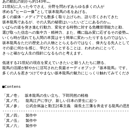
あの動乱の刻から約143年…。

21世紀に入った今でさえ、分野を問わずあらゆる多くの人が

求める“ヒーロー像”として坂本龍馬の名をあげる。

多くの媒体・メディアでも数多く取り上げられ、語り尽くされてきた

坂本龍馬であるが、その人気の秘密はいったいどこにあるのか…。

いばらの道を突き進む行動力、変化する時勢に対する危機管理能力と勘、

選び取った信念への集中力・精神力、また、機に臨み変に応ずるその姿勢…。
いくら時が流れても人間の本質はそう簡単に変わったりするものではない。
坂本龍馬をただの歴史上の人物ととらえるのではなく、偉大なる先人として
その姿に何かを感じ、学びとろうとすることは、われわれにとって、

きっと確かな人生の指針になるものと考えます。

低迷する21世紀の現在を変えていきたいと願う人たちに贈る、

龍馬の活躍が鮮やかに活写された長篇オーディオブック『坂本龍馬』です。
多くの人を惹きつけてやまない坂本龍馬の魅力にじっくり触れてみてくださ
■Contens

「其ノ壱」　坂本龍馬の生い立ち、下郎同然の軽格

「其ノ弐」  龍馬江戸に学び、新しい日本の芽生に起つ

「其ノ参」  公武合体論と勤王討幕主義　薩長土三藩を奔走する龍馬の思想
-------------------------------------------------------
「其ノ四」  製作中

「其ノ伍」  製作中

「其ノ六」  製作中
