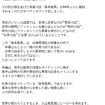
その氏が描きあげた長篇小説『坂本龍馬』が68年ぶりに復刻。

それをこのたびオーディオブック化しました。

現在のジャンル認識では、史実に忠実なのが“歴史小説”。

史実の隙間にフィクションを織り込んだものが“時代小説”。

時代小説にファンタジックな要素を味付けしたものが

“伝奇小説”と位置づけられているとのことです。

この『坂本龍馬』は、白柳秀湖氏が前書きの中で、

「本書はもとより一篇の伝奇小説であるが、

　伝奇小説必ずしもその真実性に於いて世のいわゆる

　正伝に劣るものではない」

とおっしゃっております。

本編は、前半は龍馬の活躍をダイナミックに描き、

後半は史料の引用や歴史的な事実の記述をメインにする

スタイルで進行していきます。

伝奇小説をうたっている『坂本龍馬』でありますが、

幕末を意外な角度から分析した鋭い指摘も多い、

との評判を得ています。

世界が変わろうとするとき、人は無意識にヒーローを求めます。
