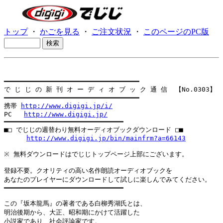
トップ
・
かごを見る
・
ご注文状況
・
このページのPC版
━━━━━━━━━━━━━━━━━━━━━━━━━━━━━━━━━━

で じ じ の 新 刊 オ ー デ ィ オ ブ ッ ク 通 信  【No.0303】

━━━━━━━━━━━━━━━━━━━━━━━━━━━━━━━━━━

携帯 
http://www.digigi.jp/i/
PC   
http://www.digigi.jp/
━━━━━━━━━━━━━━━━━━━━━━━━━━━━━━

■□ でじじの週替わり無料オーディオブックダウンロード □■

http://www.digigi.jp/bin/mainfrm?a=66143
※ 無料ダウンロードはでじじトップページ上部にございます。

登録不要。クオリティの高い名作朗読オーディオブックを

あなたのプレイヤーにダウンロードして試しに楽しんでみてください。

━━━━━━━━━━━━━━━━━━━━━━━━━━━━━━

この『坂本龍馬』の著者である白柳秀湖氏とは、

明治後期から、大正、昭和期にかけて活躍した

小説家であり、社会評論家です。
