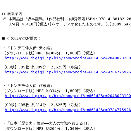
□ 底本案内：

※ 本商品は『坂本龍馬』(作品社刊 白柳秀湖著ISBN：978-4-86182-260
　 374頁 4,410円(税込))をオーディオ化したものです。(C)2009 Sakuh
■ そのほかのお薦め：

・『トンデモ偉人伝 天才編』

【ダウンロード版】MP3 約309分  1,800円 (税込)

http://www.digigi.jp/bin/showprod?a=66143&c=2048023200
【CD版】CD5枚 約309分  2,625円 (税込)

http://www.digigi.jp/bin/showprod?a=66143&c=9784775926
・『トンデモ偉人伝 作家編』

【ダウンロード版】MP3 約314分  1,800円 (税込)

http://www.digigi.jp/bin/showprod?a=66143&c=2048023100
【CD版】CD5枚 約314分  2,625円 (税込)

http://www.digigi.jp/bin/showprod?a=66143&c=9784775926
・『日本「歴史力」検定――大人の常識を鍛える!!』

【ダウンロード版】MP3 約264分  1,500円 (税込)
