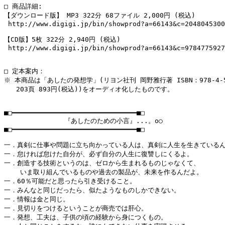
□ 商品詳細:

【ダウンロード版】 MP3 322分 68ファイル 2,000円 (税込)

 http://www.digigi.jp/bin/showprod?a=66143&c=2048045300
【CD版】5枚 322分 2,940円 (税込)

 http://www.digigi.jp/bin/showprod?a=66143&c=9784775927
□ 定本案内：

※ 本商品は「あしたの発想学」(リヨン社刊 岡野雅行著 ISBN：978-4-576
   203頁 893円(税込))をオーディオ化したものです。

■□━━━━━━━━━━━━━━━━━━━━━━━━━━━━━━━■□

               『あしたのための小言』...。o○

■□━━━━━━━━━━━━━━━━━━━━━━━━━━━━━━━■□

一．真剣に仕事や問題に立ち向かっている人は、真剣に人生を生きているん
一．怠ければ怠けた自分が、必ず自分の人生に復讐しにくるよ。

一．創造する技術というのは、ゼロから生まれるものじゃなくて、

    いま取り組んでいるものや過去の製品が、未来を作るんだよ。

一．60％可能だと思ったら引き受けること。

一．みんなと同じだったら、似たようなものしかできない。

一．情報は金と同じ。

一．見切りをつけるということが商売では肝心。

一．発想、工夫は、子供の頃の経験から身につくもの。
