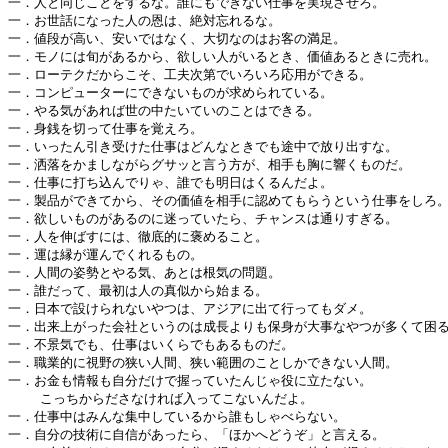
一．人と同じことをするな。誰にもできない仕事を実現させろ。

一．お世話になった人の恩は、絶対忘れるな。

一．値段が高い、安いではなく、大切なのはお客の満足。

一．モノには旬があるから、欲しい人がいるとき、価値あるときに売れ。

一．ローテクだからこそ、工夫次第でいろいろ応用ができる。

一．コンピューターにできないものが求められている。

一．やる気があれば世の中たいていのことはできる。

一．身銭を切って仕事を覚えろ。

一．いったん引き受けた仕事はどんなときでも途中で放り出すな。

一．洒落をかましながらグサッと言う方が、相手も胸に響くものだ。

一．仕事に打ち込んでりゃ、誰でも明日はくるんだよ。

一．製品ができてから、その価値を相手に認めてもらうという仕事をしろ。
一．欲しいものがあるのに迷っていたら、チャンスは通りすぎる。

一．人を伸ばすには、徹底的に褒めること。

一．運は縁が運んでくれるもの。

一．人間の姿勢とやる気、あとは根気の問題。

一．誰だって、最初は人の真似から始まる。

一．日本で設けられないやつは、アジアに出て行ってもダメ。

一．出来上がった会社というのは成長よりも保身が大事なやつが多くて困る
一．不景気でも、仕事はいくらでもあるものだ。

一．職業的に視野の狭い人間、狭い範囲のことしかできない人間。

一．お金も情報も自分だけで握っていたんじゃ役に立たない。

    こっちからださなければ入ってこないんだよ。

一．仕事中はみんな集中しているから誰もしゃべらない。

一．自分の技術に自信があったら、「ほかへどうぞ」と言える。
