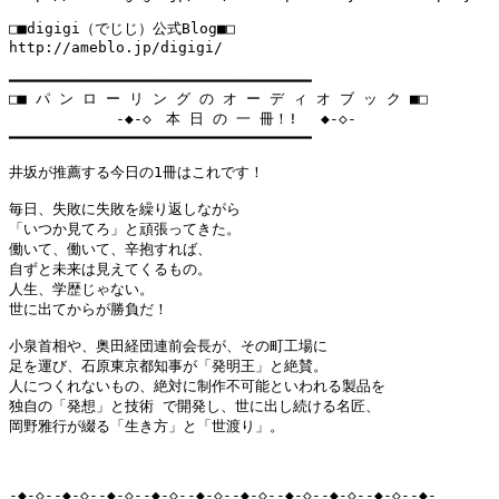
□■digigi（でじじ）公式Blog■□

http://ameblo.jp/digigi/　

━━━━━━━━━━━━━━━━━━━━━━━━━━━━━━━━━━

□■ パ ン ロ ー リ ン グ の オ ー デ ィ オ ブ ッ ク ■□

            -◆-◇　本 日 の 一 冊！! 　◆-◇-

━━━━━━━━━━━━━━━━━━━━━━━━━━━━━━━━━━

井坂が推薦する今日の1冊はこれです！

毎日、失敗に失敗を繰り返しながら

「いつか見てろ」と頑張ってきた。

働いて、働いて、辛抱すれば、

自ずと未来は見えてくるもの。

人生、学歴じゃない。

世に出てからが勝負だ！

小泉首相や、奥田経団連前会長が、その町工場に

足を運び、石原東京都知事が「発明王」と絶賛。

人につくれないもの、絶対に制作不可能といわれる製品を

独自の「発想」と技術 で開発し、世に出し続ける名匠、

岡野雅行が綴る「生き方」と「世渡り」。

-◆-◇--◆-◇--◆-◇--◆-◇--◆-◇--◆-◇--◆-◇--◆-◇--◆-◇--◆-
