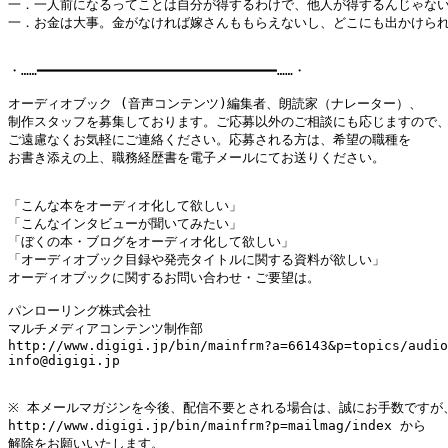
一．一人前になるってことは自分が得するわけで、他人が得するんじゃない
一．お金は大事。金がなければ嫁さんももらえないし、どこにも出かけられ
・……━━━━━━━━━━━━━━━━━━━━━━━━━━━━━━……・

オーディオブック (音声コンテンツ)編集者、朗読家（ナレーター）、

制作スタッフを募集しております。ご応募以外のご相談にも応じますので、
ご遠慮なくお気軽にご連絡ください。応募される方は、希望の職種を

お書き添えの上、職務経歴書を電子メールにてお送りください。

「こんな本をオーディオ化して欲しい」

「こんなインタビューが聞いてみたい」

「ぼくの本・ブログをオーディオ化して欲しい」

「オーディオブック目録や発売タイトルに関する資料が欲しい」

オーディオブックに関するお問い合わせ・ご要望は。

パンローリング株式会社

マルチメディアコンテンツ制作部

http://www.digigi.jp/bin/mainfrm?a=66143&p=topics/audio

info@digigi.jp

※ 本メールマガジンを今後、配信不要とされる場合は、誠にお手数ですが、
http://www.digigi.jp/bin/mainfrm?p=mailmag/index から

解除をお願いいたします。
