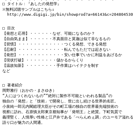
□ タイトル：『あしたの発想学』

※無料試聴サンプルはこちら↓

  http://www.digigi.jp/bin/showprod?a=66143&c=204804530
□ 目次

【発想と応用】・・・・・・なぜ、可能になるのか？

【自由気まま】・・・・・・不真面目と莫迦は似て非なるもの

【習慣】・・・・・・・・・・・・つくる発想、できる発想

【忍耐】・・・・・・・・・・・・転んでもただでは起きない

【発想】・・・・・・・・・・・・安い仕事でいかに利益をあげるか

【現状打破】・・・・・・・・儲かるからくり

【温故知新】・・・・・・・・手作業はハイテクを制す

など

□ 著者紹介

岡野雅行（おかの・まさゆき）

“人にはつくれないもの”“絶対に製作不可能といわれる製品”の

独自の「発想」と「技術」で開発し、世に出し続ける世界的名匠。

小泉純一郎元内閣総理大臣がその町工場の独自の世界最先端技術の

視察に訪れ、石原慎太郎東京都知事が「発明王」と絶賛。下町気質で

義理堅く、人情厚い性格と江戸弁である「べらんめぇ調」のユーモア溢れる
語り口が魅力の人間通。
