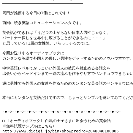
━━━━━━━━━━━━━━━━━━━━━━━━━━━━━━━━━━

岡田が推薦する今日の1冊はこれです！

前回に続き英語コミュニケーションネタです。

英会話ができれば「うだつの上がらない日本人男性じゃなく、

パートナー探しを世界中に広げることができるのに・・・」

と思っているF1層の女性陣。いらっしゃるのでは。

今回お送りするオーディオブックは、

カンタンな英語で外国人の優しい男性をゲットするためのノウハウ本です。
中学英語レベルでかっこいい外国人の彼氏を射止める会話文を

出会いからベッドインまで一連の流れを作るやり方でベンキョウできちゃい
逆に男性でも外国人の友達を作るためのカンタンな英会話のベンキョウにもな
本当にカンタンな英語だけですので、ちょっとサンプルを聴いてみてくださ
-◆-◇--◆-◇--◆-◇--◆-◇--◆-◇--◆-◇--◆-◇--◆-◇--◆-◇--◆-◇-

□ [オーディオブック] 白馬の王子さまに出会うための英会話

※無料試聴サンプルはこちら↓

http://www.digigi.jp/bin/showprod?c=2048040100005
