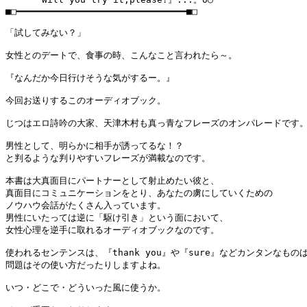
■□━━━━━━━━━━━━━━━━━━━━━━━━━━━━━━━■□

「試してみない？」

女性とのデートで、食事の時、こんなこと言われたら～。

『なんだか今日行けそうな気がするー。』

今回お送りするこのオーディオブック。

じつはエロ詩吟の大家、天津木村も真っ青なフレーズのオンパレードです。
男性として、明らかに相手が誘ってるな！？

と判るような判りやすいフレーズが満載なのです。

本書は大真面目にパートナーとして射止めたい彼と、

真面目にコミュニケーションをとり、あなたの虜にしていくための

ノウハウ会話がたくさん入っています。

男性にいたっては逆に「駆け引き」という面において、

女性心理を逆手に取れるオーディオブックなのです。

使われるセンテンスは、『thank you』や『sure』などカンタンなものば
問題はその使い方だったりしますよね。

いつ・どこで・どういった風に使うか。
