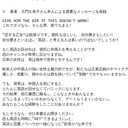
※  著者：大門久美子さん本人による貴重なメッセージを収録

GIVE HIM THE AIR IF THIS DOESN'T WORK!

これでダメなら、そんな男、捨てちまえ!

“恋する乙女"は欲張りです。彼氏もほしいし、自分磨きもしたい!

自分磨きといえば…「英語」と考える人は多いのではないでしょうか?

もし英語が話せれば、彼氏に外国人を考えることができ、

恋のチャンスが世界に広がりますね。

日本の女性は、実は海外で意外とモテるんです!

欧米人や中国人の強い女性も魅力的ですが、私たちは正真正銘のヤマトナデ
優しさ、気配り、穏やかさは群を抜いていて“別格"でモテちゃいますから。
でも、現実は、外国人を前にすると、

とたんに英語が話せなくてパニックになります。

その結果、自己嫌悪に陥る…。こんなときやあんなとき、

どうふるまっていいかわからなくて、デートもうまくいかない…。

あなたもこんな経験をしたことがありませんか？

もしそうなら、ぜひ本書をお聞きください。

恋も英語も同時に“GET"できるように…と、

英語と恋愛ノウハウが一緒になった“欲張り"な本です。
