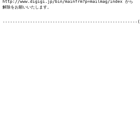
http://www.digigi.jp/bin/mainfrm?p=mailmag/index から

解除をお願いいたします。

------------------------------------------------------(