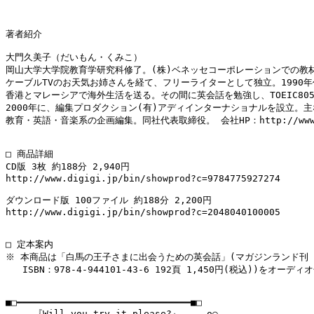
著者紹介

大門久美子（だいもん・くみこ）

岡山大学大学院教育学研究科修了。(株)ベネッセコーポレーションでの教材
ケーブルTVのお天気お姉さんを経て、フリーライターとして独立。1990年
香港とマレーシアで海外生活を送る。その間に英会話を勉強し、TOEIC805
2000年に、編集プロダクション(有)アディインターナショナルを設立。主
教育・英語・音楽系の企画編集。同社代表取締役。 会社HP：http://www.ad
□ 商品詳細

CD版 3枚 約188分 2,940円

http://www.digigi.jp/bin/showprod?c=9784775927274

ダウンロード版 100ファイル 約188分 2,200円

http://www.digigi.jp/bin/showprod?c=2048040100005

□ 定本案内

※ 本商品は「白馬の王子さまに出会うための英会話」(マガジンランド刊 
   ISBN：978-4-944101-43-6 192頁 1,450円(税込))をオーデ
■□━━━━━━━━━━━━━━━━━━━━━━━━━━━━━━━■□

     『Will you try it,please?』...。o○
