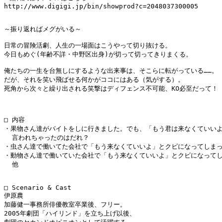
http://www.digigi.jp/bin/showprod?c=2048037300005

～振り返ればメグがいる～

日常の冒険活劇、人生の一場面はこうやって切り抜ける。

今日もめぐ(年齢不詳・中野区出身)が切って切ってきりまくる。

俺たちの一生を台無しにするような出来事は、そこらに転がっている……。

だが、それを笑い飛ばせる何かがココにはある（気がする）。

死角から次々と繰り出される笑撃はディフェンス不可能、KO必至だって！

□ 内容

・果物さん達がバイトをしに行きました。でも、「もう君は来なくていいよ
  言われちゃったのはだれ？

・虫さん達で働いてた会社で「もう来なくていいよ」とクビになってしまっ
・動物さん達で働いていた会社で「もう来なくていいよ」とクビになってし
  他

□ Scenario & Cast

伊原農

加藤健一事務所俳優教室卒業後、フリー。

2005年劇団「ハイリンド」を立ち上げ以後、
