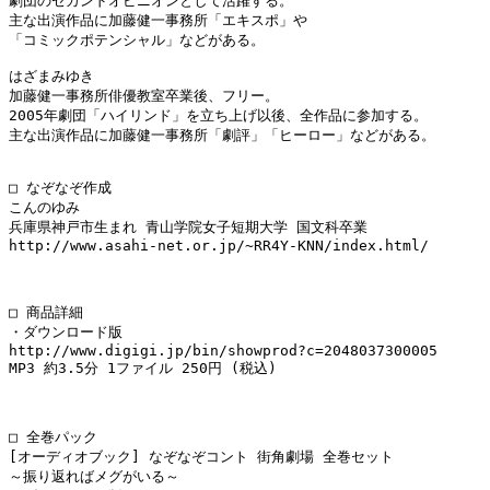
劇団のセカンドオピニオンとして活躍する。

主な出演作品に加藤健一事務所「エキスポ」や

「コミックポテンシャル」などがある。

はざまみゆき

加藤健一事務所俳優教室卒業後、フリー。

2005年劇団「ハイリンド」を立ち上げ以後、全作品に参加する。

主な出演作品に加藤健一事務所「劇評」「ヒーロー」などがある。

□ なぞなぞ作成

こんのゆみ

兵庫県神戸市生まれ 青山学院女子短期大学 国文科卒業

http://www.asahi-net.or.jp/~RR4Y-KNN/index.html/

□ 商品詳細

・ダウンロード版

http://www.digigi.jp/bin/showprod?c=2048037300005

MP3 約3.5分 1ファイル 250円 (税込)

□ 全巻パック

[オーディオブック] なぞなぞコント 街角劇場 全巻セット

～振り返ればメグがいる～
