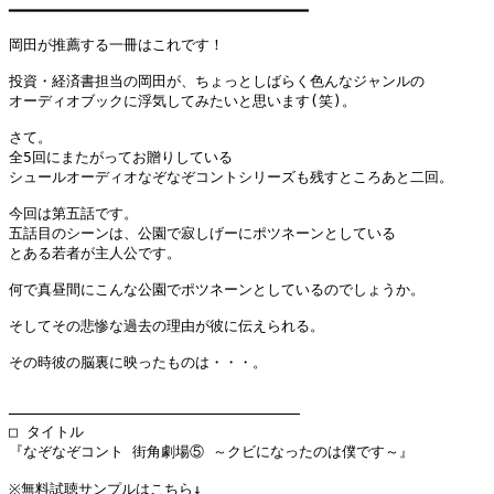
━━━━━━━━━━━━━━━━━━━━━━━━━━━━━━━━━━

岡田が推薦する一冊はこれです！

投資・経済書担当の岡田が、ちょっとしばらく色んなジャンルの

オーディオブックに浮気してみたいと思います(笑)。

さて。

全5回にまたがってお贈りしている

シュールオーディオなぞなぞコントシリーズも残すところあと二回。

今回は第五話です。

五話目のシーンは、公園で寂しげーにポツネーンとしている

とある若者が主人公です。

何で真昼間にこんな公園でポツネーンとしているのでしょうか。

そしてその悲惨な過去の理由が彼に伝えられる。

その時彼の脳裏に映ったものは・・・。

─────────────────────────────────

□ タイトル

『なぞなぞコント 街角劇場⑤ ～クビになったのは僕です～』

※無料試聴サンプルはこちら↓
