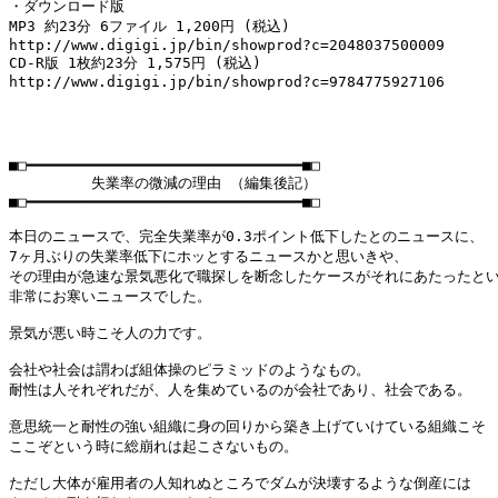
・ダウンロード版

MP3 約23分 6ファイル 1,200円 (税込)

http://www.digigi.jp/bin/showprod?c=2048037500009

CD-R版 1枚約23分 1,575円 (税込)

http://www.digigi.jp/bin/showprod?c=9784775927106

■□━━━━━━━━━━━━━━━━━━━━━━━━━━━━━━━■□

      　　失業率の微減の理由 （編集後記）

■□━━━━━━━━━━━━━━━━━━━━━━━━━━━━━━━■□

本日のニュースで、完全失業率が0.3ポイント低下したとのニュースに、

7ヶ月ぶりの失業率低下にホッとするニュースかと思いきや、

その理由が急速な景気悪化で職探しを断念したケースがそれにあたったとい
非常にお寒いニュースでした。

景気が悪い時こそ人の力です。

会社や社会は謂わば組体操のピラミッドのようなもの。

耐性は人それぞれだが、人を集めているのが会社であり、社会である。

意思統一と耐性の強い組織に身の回りから築き上げていけている組織こそ

ここぞという時に総崩れは起こさないもの。

ただし大体が雇用者の人知れぬところでダムが決壊するような倒産には
