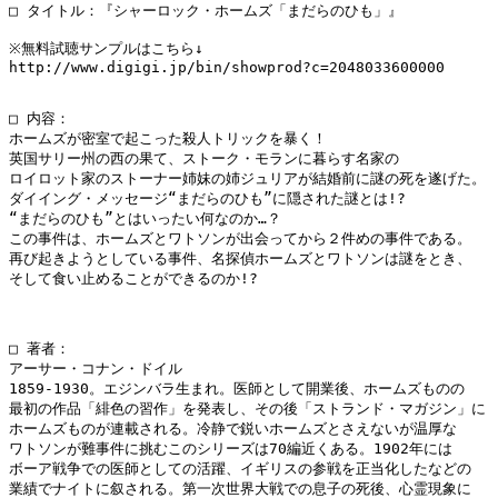
□ タイトル：『シャーロック・ホームズ「まだらのひも」』

※無料試聴サンプルはこちら↓

http://www.digigi.jp/bin/showprod?c=2048033600000

□ 内容：

ホームズが密室で起こった殺人トリックを暴く！

英国サリー州の西の果て、ストーク・モランに暮らす名家の

ロイロット家のストーナー姉妹の姉ジュリアが結婚前に謎の死を遂げた。

ダイイング・メッセージ“まだらのひも”に隠された謎とは!?

“まだらのひも”とはいったい何なのか…？

この事件は、ホームズとワトソンが出会ってから２件めの事件である。

再び起きようとしている事件、名探偵ホームズとワトソンは謎をとき、

そして食い止めることができるのか!?

□ 著者：

アーサー・コナン・ドイル

1859-1930。エジンバラ生まれ。医師として開業後、ホームズものの

最初の作品「緋色の習作」を発表し、その後「ストランド・マガジン」に

ホームズものが連載される。冷静で鋭いホームズとさえないが温厚な

ワトソンが難事件に挑むこのシリーズは70編近くある。1902年には

ボーア戦争での医師としての活躍、イギリスの参戦を正当化したなどの

業績でナイトに叙される。第一次世界大戦での息子の死後、心霊現象に
