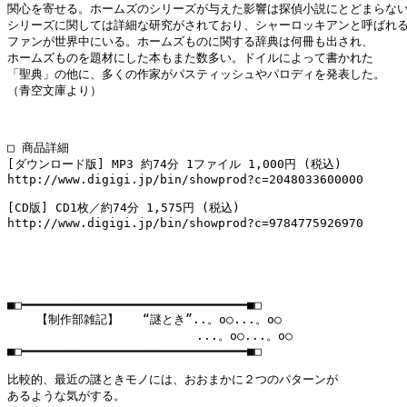
関心を寄せる。ホームズのシリーズが与えた影響は探偵小説にとどまらない
シリーズに関しては詳細な研究がされており、シャーロッキアンと呼ばれる
ファンが世界中にいる。ホームズものに関する辞典は何冊も出され、

ホームズものを題材にした本もまた数多い。ドイルによって書かれた

「聖典」の他に、多くの作家がパスティッシュやパロディを発表した。

（青空文庫より）

□ 商品詳細

[ダウンロード版] MP3 約74分 1ファイル 1,000円 (税込)

http://www.digigi.jp/bin/showprod?c=2048033600000

[CD版] CD1枚／約74分 1,575円 (税込)

http://www.digigi.jp/bin/showprod?c=9784775926970

■□━━━━━━━━━━━━━━━━━━━━━━━━━━━━━━━■□

    【制作部雑記】　　“謎とき”..。o○...。o○

　　　　　　　　　　　　　　　　...。o○...。o○

■□━━━━━━━━━━━━━━━━━━━━━━━━━━━━━━━■□

比較的、最近の謎ときモノには、おおまかに２つのパターンが

あるような気がする。
