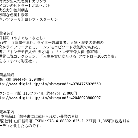
時代が生んだ悪魔】カリグラ

メコンのヒトラー】ポル・ポト

犬公方】徳川綱吉

狡猾な色魔】煬帝

赤いツァーリ】ヨシフ・スターリン

 著者紹介

口智司（やまぐち・さとし）

979年、兵庫県生まれ。ライター兼編集者。人物・歴史の裏側の

究をライフワークとし、トンデモエピソード収集家でもある。

書に『トンデモ偉人伝―天才編―』『トンデモ偉人伝―作家編―』

世界伝説コレクション』『人生を奮い立たせる アウトロー100の言葉』

ある（すべて彩図社）。

 商品詳細

版 7枚 約447分 2,940円

tp://www.digigi.jp/bin/showprod?c=9784775926550

ウンロード版 115ファイル 約447分 2,000円

tp://www.digigi.jp/bin/showprod?c=2048023800007

 定本案内

 本商品は「教科書には載せられない暴君の素顔」

彩図社刊 山口智司著 ISBN：978-4-88392-625-1 237頁 1,365円(税込))を

ーディオ化したものです。
