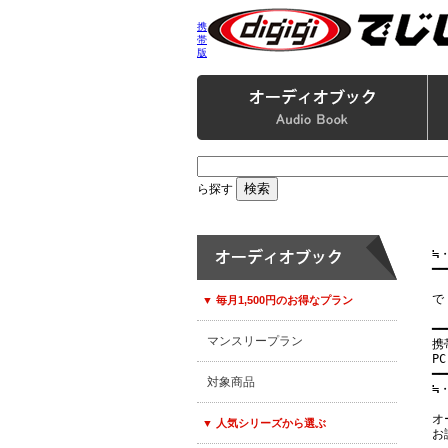
携
帯
版
ら探す
≒
━━
で
▼ 毎月1,500円のお得なプラン
━━
マンスリープラン
携帯
PC
━━
対象商品
≒
オ
▼ 人気シリーズから選ぶ
お