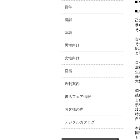
■□
　
哲学
■□
講談
己
暴
そ
落語
古
そ
男性向け
紀
と
女性向け
ロ
虐
官能
生
葬
大
近刊案内
調
残
書店フェア情報
ま
形
お客様の声
凄
特
自
デジタルカタログ
本
国
も