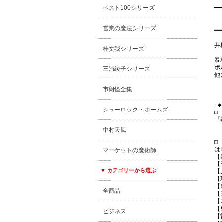
ベスト100シリーズ
━━
　
　
営業の魔法シリーズ
━━
井
桂文我シリーズ
暴
ポ
三浦綾子シリーズ
他
市朗怪全集
-◆
シャーロック・ホームズ
□
『
中村天風
□ 
は
マーケットの魔術師
【
【
▼ カテゴリーから選ぶ
【
【
【
全商品
【
【
【
ビジネス
【