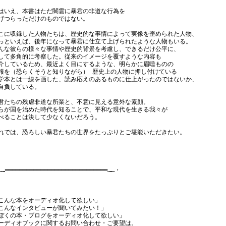
はいえ、本書はただ闇雲に暴君の非道な行為を

げつらっただけのものではない。

こに収録した人物たちは、歴史的な事情によって実像を歪められた人物、

っといえば、後年になって暴君に仕立て上げられたような人物もいる。

んな彼らの様々な事情や歴史的背景を考慮し、できるだけ公平に、

して多角的に考察した。従来のイメージを覆すような内容も

介しているため、最近よく目にするような、明らかに眉唾ものの

報を（恐らくそうと知りながら） 歴史上の人物に押し付けている

学本とは一線を画した、読み応えのあるものに仕上がったのではないか、

自負している。

君たちの残虐非道な所業と、不意に見える意外な素顔。

らが国を治めた時代を知ることで、平和な現代を生きる我々が

べることは決して少なくないだろう。

れでは、恐ろしい暴君たちの世界をたっぷりとご堪能いただきたい。

…━━━━━━━━━━━━━━━━━━━━━━━━━━━━━……・

こんな本をオーディオ化して欲しい」

こんなインタビューが聞いてみたい！」

ぼくの本・ブログをオーディオ化して欲しい」

ーディオブックに関するお問い合わせ・ご要望は。
