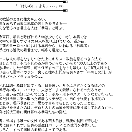
━━━━━━━━━━━━━━━━━━━━━━━━━━━━━━━■□

　　    『「はじめに」より』...。o○

━━━━━━━━━━━━━━━━━━━━━━━━━━━━━━━■□

の欲望のままに権力をふるい、

虐な政治で民衆に地獄の苦しみを与える――

んな恐るべき君主を人は「暴君」と呼ぶ。

今東西、暴君と呼ばれる人物は少なくないが、本書では

の中でも選りすぐりの14人を取り上げている。遥か昔、

元前のヨーロッパにおける暴君から、いわゆる「独裁者」

呼ばれる近代の暴君まで、幅広く選定した。

ーマ放火の罪をなすりつけた上にキリスト教徒を恐るべき方法で

殺したネロ、不老不死の薬が見つからないからと400人以上の学者を

き埋めにした始皇帝、町の住民すべてをなぶり殺しにして6万人以上を

り去った雷帝イヴァン、尖った柱を肛門から突きさす「串刺しの刑」が

好きだったドラキュラ公……。

べれば調べるほど出てくる、目を覆い、耳をふさぎたくなるほどの

虐行為の数々。いったい、人はどこまで残酷になれるのだろうか。

た、遠い昔の話ばかりではなく、ポル・ポトやスターリンなどが行った、

式だけ法律に乗っ取った虐殺もタチが悪い。自白を強要する拷問の

まじさ、理不尽さには、思わず目をそらしたくなったほどだ。

に怒りを覚えたのは、何百万人もの民衆を苦役に駆り出しておきながら、

身は賛沢三昧に明け暮れる暴君たちの姿だ。

書に登場する唯一の女性である西太后は、戦後の貧困で苦しむ

民に目もくれず、自身の誕生日パーティに15億円を浪費した。

ちろん、すべて国民の血税によってである。
