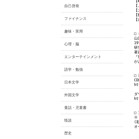
【
【
自己啓発
【
【
ファイナンス
【
趣味・実用
□
山
1
心理・脳
研
著
エンターテインメント
『
が
語学・勉強
□
CD
日本文学
ht
ダ
外国文学
ht
童話・児童書
□
※
怪談
(
オ
歴史