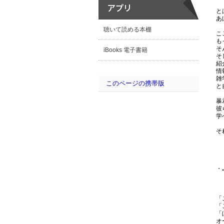
と
あ
聴いて読める本棚
こ
も
そ
iBooks 電子書籍
そ
紹
情
雑
このページの携帯版
と
暴
彼
学
そ
・…
「
「
「
オ