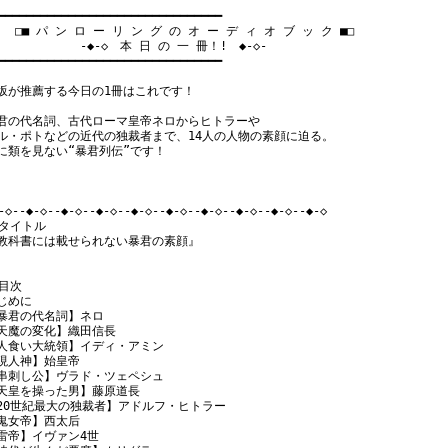
━━━━━━━━━━━━━━━━━━━━━━━━━━━━━━━━

　 □■ パ ン ロ ー リ ン グ の オ ー デ ィ オ ブ ッ ク ■□

　　　　　　　-◆-◇　本 日 の 一 冊！!　◆-◇-

━━━━━━━━━━━━━━━━━━━━━━━━━━━━━━━━

坂が推薦する今日の1冊はこれです！

君の代名詞、古代ローマ皇帝ネロからヒトラーや

ル・ポトなどの近代の独裁者まで、14人の人物の素顔に迫る。

に類を見ない“暴君列伝”です！

-◇--◆-◇--◆-◇--◆-◇--◆-◇--◆-◇--◆-◇--◆-◇--◆-◇--◆-◇

 タイトル

教科書には載せられない暴君の素顔』

目次

じめに

暴君の代名詞】ネロ

天魔の変化】織田信長

人食い大統領】イディ・アミン

現人神】始皇帝

串刺し公】ヴラド・ツェペシュ

天皇を操った男】藤原道長

20世紀最大の独裁者】アドルフ・ヒトラー

鬼女帝】西太后

雷帝】イヴァン4世
