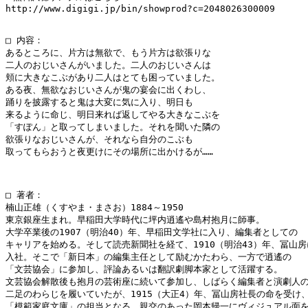
http://www.digigi.jp/bin/showprod?c=2048026300009

□ 内容：

あるところに、片方は無欲で、もう片方は欲張りな

二人のおじいさんがいました。二人のおじいさんは

頬に大きなこぶがあり二人はとても困っていました。

ある夜、無欲なおじいさんが鬼の宴会に出くわし、

踊りを披露すると鬼は大変に気に入り、明日も

来るように命じ、明日来れば返してやる大きなこぶを

「すぽん」と取ってしまいました。それを聞いた隣の

欲張りなおじいさんが、それなら自分のこぶも

取ってもらおうと夜更けにその場所に出かけるが……

□ 著者：

楠山正雄（くすやま・まさお）1884～1950

東京銀座生まれ。早稲田大学時代に坪内逍遙や島村抱月に師事。

大学卒業後の1907（明治40）年、早稲田文学社に入り、編集者としての

キャリアを始める。そして読売新聞社を経て、1910（明治43）年、冨山房に
入社。そこで「新日本」の編集主任として励むかたわら、一方で逍遙の

「文芸協会」に参加し、評論あるいは翻訳劇脚本家として活躍する。

文芸協会解散後も抱月の芸術座に続いて参加し、しばらく編集者と演劇人の
二足のわらじを履いていたが、1915（大正4）年、冨山房社長の命を受け、
「模範家庭文庫」の担当となる。親交のあった岡本帰一にヴィジュアル面を