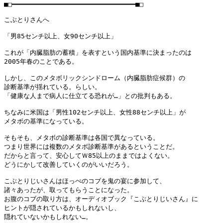
■□━━━━━━━━━━━━━━━━━━━━━━━━━━━━━━━■□

こぶとりさんへ

「男85センチ以上、女90センチ以上」

これが「内臓脂肪の蓄積」を表すという国内基準に決まったのは

2005年春のことである。

しかし、このメタボリックシンドローム（内臓脂肪症候群）の

診断基準が揺れている。らしい。

「健康な人まで病人に仕立てる恐れが…」との批判もある。

ちなみに米国は「男性102センチ以上、女性88センチ以上」が

メタボの基準になっている。

そもそも、メタボの診断基準は各国で異なっている。

つまり世界には複数のメタボ診断基準があるということだ。

だからと言って、安心してＷ85以上のままではよくない。

どうにかして改善していくのがいいだろう。

こぶとりじいさんはほっぺのコブを鬼の宴に参加して、

諸々あったが、取ってもらうことになった。

お腹のコブの取り方は、オーディオブック『こぶとりじいさん』に

ヒントが隠されているかもしれないし、

隠れていないかもしれない…。
