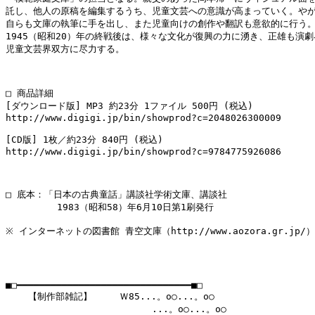
託し、他人の原稿を編集するうち、児童文芸への意識が高まっていく。やが
自らも文庫の執筆に手を出し、また児童向けの創作や翻訳も意欲的に行う。
1945（昭和20）年の終戦後は、様々な文化が復興の力に湧き、正雄も演劇
児童文芸界双方に尽力する。

□ 商品詳細

[ダウンロード版] MP3 約23分 1ファイル 500円 (税込)

http://www.digigi.jp/bin/showprod?c=2048026300009

[CD版] 1枚／約23分 840円 (税込)

http://www.digigi.jp/bin/showprod?c=9784775926086

□ 底本：「日本の古典童話」講談社学術文庫、講談社

　　　　　 1983（昭和58）年6月10日第1刷発行

※ インターネットの図書館 青空文庫（http://www.aozora.gr.jp/）

■□━━━━━━━━━━━━━━━━━━━━━━━━━━━━━━━■□

    【制作部雑記】　　　Ｗ85...。o○...。o○

　　　　　　　　　　　　　　　　...。o○...。o○
