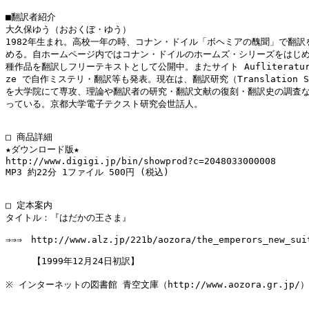
■翻訳者紹介

大久保ゆう（おおくぼ・ゆう）

1982年生まれ。高校一年の時、コナン・ドイル「ボヘミアの醜聞」で翻訳を
める。自ホームページ内ではコナン・ドイルのホームズ・シリーズをはじめ
種作品を翻訳しフリーテキストとして公開中。またサイト Aufliteratur v
ze で自作ミステリ・翻訳等も発表。現在は、翻訳研究（Translation Stu
を大学院にて専攻、理論や翻訳者の研究・翻訳文献の復刻・翻訳史の調査な
っている。京都大学電子テクスト研究会世話人。 

□ 商品詳細

★ダウンロード版★

http://www.digigi.jp/bin/showprod?c=2048033000008

MP3 約22分 1ファイル 500円 (税込)

□ 定本案内

タイトル：『はだかの王さま』

⇒⇒⇒　http://www.alz.jp/221b/aozora/the_emperors_new_suit
　　　【1999年12月24日初訳】　

※ インターネットの図書館 青空文庫（http://www.aozora.gr.jp/）
