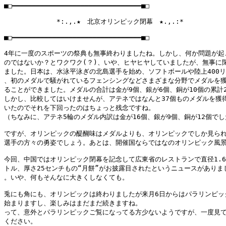
■□━━━━━━━━━━━━━━━━━━━━━━━━━━━━━━━━■□

　　　　　　　　*:.,.★　北京オリンピック閉幕　★.,.:*

■□━━━━━━━━━━━━━━━━━━━━━━━━━━━━━━━━■□

4年に一度のスポーツの祭典も無事終わりましたね。しかし、何か問題が起こ
のではないか？とワクワク(？)、いや、ヒヤヒヤしていましたが、無事に閉
ました。日本は、水泳平泳ぎの北島選手を始め、ソフトボールや陸上400リ
、初のメダルで騒がれているフェンシングなどさまざまな分野でメダルを獲
ることができました。メダルの合計は金が9個、銀が6個、銅が10個の累計2
しかし、比較してはいけませんが、アテネではなんと37個ものメダルを獲得
いたのでそれを下回ったのはちょっと残念ですね。

（ちなみに、アテネ5輪のメダル内訳は金が16個、銀が9個、銅が12個でし
ですが、オリンピックの醍醐味はメダルよりも、オリンピックでしか見られ
選手の方々の勇姿でしょう。あとは、開催国ならではなのオリンピック風景
今回、中国ではオリンピック閉幕を記念して広東省のレストランで直径1.6
トル、厚さ25センチもの“月餅”がお披露目されたというニュースがありまし
。いや、何もそんなに大きくしなくても。

兎にも角にも、オリンピックは終わりましたが来月6日からはパラリンピック
始まりますし、楽しみはまだまだ続きますね。

って、意外とパラリンピックご覧になってる方少ないようですが、一度見て
ください。
