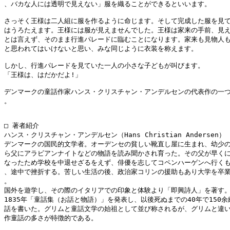
、バカな人には透明で見えない」服を織ることができるといいます。

さっそく王様は二人組に服を作るように命じます。そして完成した服を見て
はうろたえます。王様には服が見えませんでした。王様は家来の手前、見え
とは言えず、そのまま行進パレードに臨むことになります。家来も見物人も
と思われてはいけないと思い、みな同じように衣装を称えます。

しかし、行進パレードを見ていた一人の小さな子どもが叫びます。

「王様は、はだかだよ!」

デンマークの童話作家ハンス・クリスチャン・アンデルセンの代表作の一つ
。

□ 著者紹介

ハンス・クリスチャン・アンデルセン（Hans Christian Andersen）

デンマークの国民的文学者。オーデンセの貧しい靴直し屋に生まれ、幼少の
ら父にアラビアンナイトなどの物語を読み聞かされ育った。その父が早くに
なったため学校を中退せざるをえず、俳優を志してコペンハーゲンへ行くも
、途中で挫折する。苦しい生活の後、政治家コリンの援助もあり大学を卒業
。

国外を遊学し、その際のイタリアでの印象と体験より「即興詩人」を著す。
1835年「童話集（お話と物語）」を発表し、以後死ぬまでの40年で150余
話を書いた。グリムと童話文学の始祖として並び称されるが、グリムと違い
作童話の多さが特徴的である。
