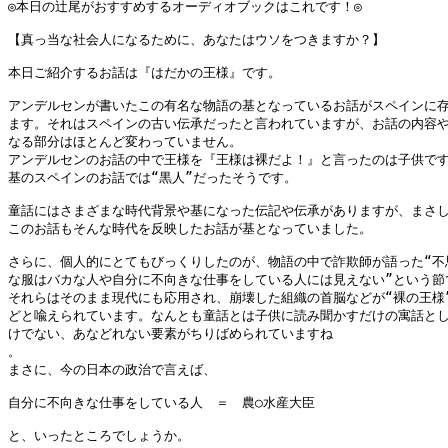
◎本日の辻尾がおすすめするオーディオブックはこれです！◎

【真っ当な社会人になるために、あなたはウソをつきますか？】

本日ご紹介するお話は『はだかの王様』です。

アンデルセンが書いたこの有名な物語の基となっているお話がスペインに存
ます。それはスペインの古い伝承だったと言われていますが、お話の内容や
なる部分はほとんど変わっていません。

アンデルセンのお話の中で王様を『王様は裸だよ！』と言ったのは子供です
基のスペインのお話では“黒人”だったそうです。

童話にはさまざまな時代背景や基になった伝記や伝承がありますが、まさし
このお話もそんな時代を反映したお話が基となっていました。

さらに、個人的にとてもびっくりしたのが、物語の中で詐欺師が語った“不思
な服はバカな人や自分に不向きな仕事をしている人には見えない”という節で
それらはそのまま現代にも応用され、崩壊した組織の首脳などが“裸の王様”
どと喩えられています。なんとも童話とは子供に読み聞かすだけの寓話とし
けでない、あなどれない要素がちりばめられていますね

。

まさに、今の日本の政治で言えば、

自分に不向きな仕事をしている人　＝　農○水産大臣　

と、いったところでしょうか。
