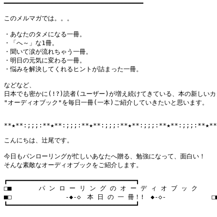
━━━━━━━━━━━━━━━━━━━━━━━━━━━━━━━━━━━━

このメルマガでは。。。

・あなたのタメになる一冊。

・「へ～」な1冊。

・聞いて涙が流れちゃう一冊。　

・明日の元気に変わる一冊。

・悩みを解決してくれるヒントが詰まった一冊。

などなど、

日本でも密かに(!?)読者(ユーザー)が増え続けてきている、本の新しいカ
"オーディオブック"を毎日一冊(一本)ご紹介していきたいと思います。

**★**:;;;:**★**:;;;:**★**:;;;:**★**:;;;:**★**:;;;:**★**
こんにちは、辻尾です。

今日もパンローリングが忙しいあなたへ贈る、勉強になって、面白い！

そんな素敵なオーディオブックをご紹介します。

┏━━━━━━━━━━━━━━━━━━━━━━━━━━━━━━━━━┓

□■       パ ン ロ ー リ ン グ の オ ー デ ィ オ ブ ッ ク      
■□　        　 　-◆-◇　本 日 の 一 冊！!　◆-◇- 　 　　　　　□■
┗━━━━━━━━━━━━━━━━━━━━━━━━━━━━━━━━━┛
