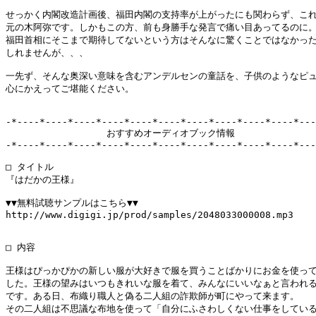
せっかく内閣改造計画後、福田内閣の支持率が上がったにも関わらず、これ
元の木阿弥です。しかもこの方、前も身勝手な発言で痛い目あってるのに。
福田首相にそこまで期待してないという方はそんなに驚くことではなかった
しれませんが、、、

一先ず、そんな奥深い意味を含むアンデルセンの童話を、子供のようなピュ
心にかえってご堪能ください。

-*----*----*----*----*----*----*----*----*----*----*---
　　　　　　　　　　　おすすめオーディオブック情報

-*----*----*----*----*----*----*----*----*----*----*---
□ タイトル

『はだかの王様』

▼▼無料試聴サンプルはこちら▼▼　

http://www.digigi.jp/prod/samples/2048033000008.mp3

□ 内容

王様はぴっかぴかの新しい服が大好きで服を買うことばかりにお金を使って
した。王様の望みはいつもきれいな服を着て、みんなにいいなぁと言われる
です。ある日、布織り職人と偽る二人組の詐欺師が町にやって来ます。

その二人組は不思議な布地を使って「自分にふさわしくない仕事をしている