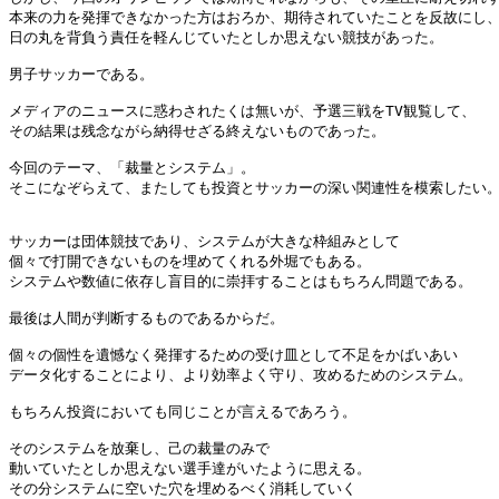
本来の力を発揮できなかった方はおろか、期待されていたことを反故にし、
日の丸を背負う責任を軽んじていたとしか思えない競技があった。

男子サッカーである。

メディアのニュースに惑わされたくは無いが、予選三戦をTV観覧して、

その結果は残念ながら納得せざる終えないものであった。

今回のテーマ、「裁量とシステム」。

そこになぞらえて、またしても投資とサッカーの深い関連性を模索したい。
サッカーは団体競技であり、システムが大きな枠組みとして

個々で打開できないものを埋めてくれる外堀でもある。

システムや数値に依存し盲目的に崇拝することはもちろん問題である。

最後は人間が判断するものであるからだ。

個々の個性を遺憾なく発揮するための受け皿として不足をかばいあい

データ化することにより、より効率よく守り、攻めるためのシステム。

もちろん投資においても同じことが言えるであろう。

そのシステムを放棄し、己の裁量のみで

動いていたとしか思えない選手達がいたように思える。

その分システムに空いた穴を埋めるべく消耗していく
