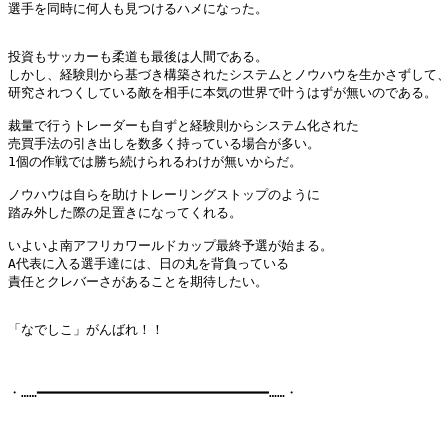
選手を同時に何人も見つけるハメになった。

投資もサッカーも柔道も最後は人間である。

しかし、経験則から基づき構築されたシステムとノウハウを生かさずして、
研究されつくしている敵を相手に本気の世界で叶うはずが無いのである。

裁量で行うトレーダーも自ずと経験則からシステム化された

売買手法の引き出しを数多く持っている場合が多い。

1個の作戦では勝ち続けられるわけが無いからだ。

ノウハウは自らを助けトレーリングストップのように

踏み外した際の足置きになってくれる。

いよいよ南アフリカワールドカップ最終予選が始まる。

A代表に入る選手達には、日の丸を背負っている

責任とクレバーさがあることを期待したい。

「なでしこ」がんばれ！！

・……━━━━━━━━━━━━━━━━━━━━━━━━━━━━━……・
