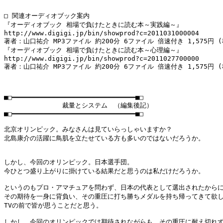
□ 関連オーディオブック案内

『オーディオブック 相場で負けたときに読む本～実践編～』

http://www.digigi.jp/bin/showprod?c=2011031000004

著者：山口祐介 MP3ファイル 約200分 6ファイル 倍速付き 1,575円 (
『オーディオブック 相場で負けたときに読む本～心理編～』

http://www.digigi.jp/bin/showprod?c=2011027700000

著者：山口祐介 MP3ファイル 約200分 6ファイル 倍速付き 1,575円 (
■□━━━━━━━━━━━━━━━━━━━━━━━━━━━━━━━■□

         　    裁量とシステム　（編集後記）

■□━━━━━━━━━━━━━━━━━━━━━━━━━━━━━━━■□

北京オリンピック。みなさんは見ていらっしゃいますか？

北島康介の活躍に鳥肌を立たせている方も多いのではないだろうか。

しかし、今回のオリンピック。日本選手団。

今ひとつ盛り上がりに掛けている結果だと思うのは私だけだろうか。

というのもプロ・アマチュアを問わず、日本の代表として選出されたからに
その期待を一身に背負い、その重圧に打ち勝ちメダルを持ち帰ってきて欲し
TVの前で皆が思うことだと思う。

しかし、今回のオリンピックでは期待されながらも、その重圧に耐え切れず