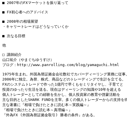
■ 2007年のFXマーケットを振り返って

■ FX初心者へのアドバイス

■ 2008年の相場展望

・キャリートレードはどうなっていくか

■ 次なる目標

他

□ 講師紹介

山口祐介（やまぐちゆうすけ）

ブログ：http://www.panrolling.com/blog/yamaguchi.html

1975年生まれ。外国為替証拠金会社数社でカバーディーリング業務に従事。
2006年に独立。為替、株式、商品などのトレーディングで生計を立てる。

FXのシステムトレードで作った1億円で早くもセミリタイヤし、子育てと

投資のゆったり生活を送る。現在はディーリングの知識や10年を超える

個人トレーダーとしての経験を生かし、個人投資家の教育や啓蒙活動を

主な目的としたSHARK FUNDを主宰。多くの個人トレーダーからの支持を得
主な著書に『相場で負けたときに読む本～実践編～』

『相場で負けたときに読む本～真理編～』

『外為FX (外国為替証拠金取引) 勝者の条件』がある。
