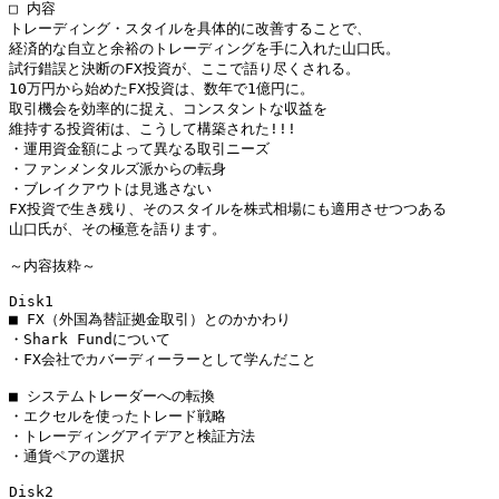
□ 内容

トレーディング・スタイルを具体的に改善することで、

経済的な自立と余裕のトレーディングを手に入れた山口氏。

試行錯誤と決断のFX投資が、ここで語り尽くされる。

10万円から始めたFX投資は、数年で1億円に。

取引機会を効率的に捉え、コンスタントな収益を

維持する投資術は、こうして構築された!!!

・運用資金額によって異なる取引ニーズ

・ファンメンタルズ派からの転身

・ブレイクアウトは見逃さない

FX投資で生き残り、そのスタイルを株式相場にも適用させつつある

山口氏が、その極意を語ります。

～内容抜粋～

Disk1

■ FX（外国為替証拠金取引）とのかかわり

・Shark Fundについて

・FX会社でカバーディーラーとして学んだこと

■ システムトレーダーへの転換

・エクセルを使ったトレード戦略

・トレーディングアイデアと検証方法

・通貨ペアの選択

Disk2
