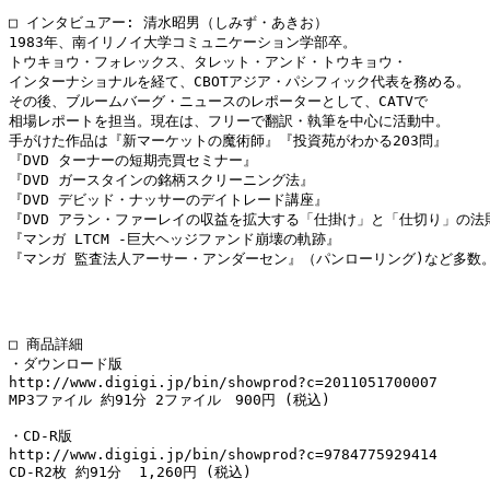
□ インタビュアー: 清水昭男（しみず・あきお）

1983年、南イリノイ大学コミュニケーション学部卒。

トウキョウ・フォレックス、タレット・アンド・トウキョウ・

インターナショナルを経て、CBOTアジア・パシフィック代表を務める。

その後、ブルームバーグ・ニュースのレポーターとして、CATVで

相場レポートを担当。現在は、フリーで翻訳・執筆を中心に活動中。

手がけた作品は『新マーケットの魔術師』『投資苑がわかる203問』

『DVD ターナーの短期売買セミナー』

『DVD ガースタインの銘柄スクリーニング法』

『DVD デビッド・ナッサーのデイトレード講座』

『DVD アラン・ファーレイの収益を拡大する「仕掛け」と「仕切り」の法則
『マンガ LTCM -巨大ヘッジファンド崩壊の軌跡』

『マンガ 監査法人アーサー・アンダーセン』（パンローリング)など多数。
□ 商品詳細

・ダウンロード版

http://www.digigi.jp/bin/showprod?c=2011051700007

MP3ファイル 約91分 2ファイル　900円 (税込)

・CD-R版

http://www.digigi.jp/bin/showprod?c=9784775929414

CD-R2枚 約91分  1,260円 (税込)
