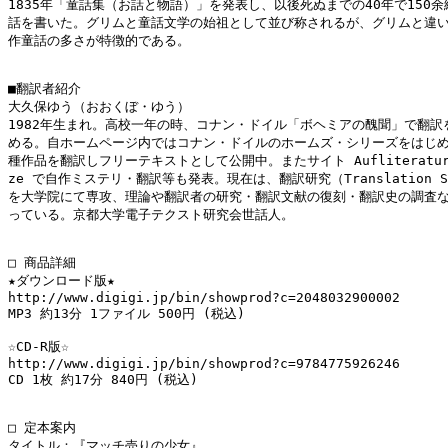
1835年「童話集（お話と物語）」を発表し、以後死ぬまでの40年で150余
話を書いた。グリムと童話文学の始祖として並び称されるが、グリムと違い
作童話の多さが特徴的である。

■翻訳者紹介

大久保ゆう（おおくぼ・ゆう）

1982年生まれ。高校一年の時、コナン・ドイル「ボヘミアの醜聞」で翻訳を
める。自ホームページ内ではコナン・ドイルのホームズ・シリーズをはじめ
種作品を翻訳しフリーテキストとして公開中。またサイト Aufliteratur v
ze で自作ミステリ・翻訳等も発表。現在は、翻訳研究（Translation Stu
を大学院にて専攻、理論や翻訳者の研究・翻訳文献の復刻・翻訳史の調査な
っている。京都大学電子テクスト研究会世話人。

□ 商品詳細

★ダウンロード版★

http://www.digigi.jp/bin/showprod?c=2048032900002

MP3 約13分 1ファイル 500円 (税込)

☆CD-R版☆

http://www.digigi.jp/bin/showprod?c=9784775926246

CD 1枚 約17分 840円 (税込)

□ 定本案内

タイトル：『マッチ売りの少女』
