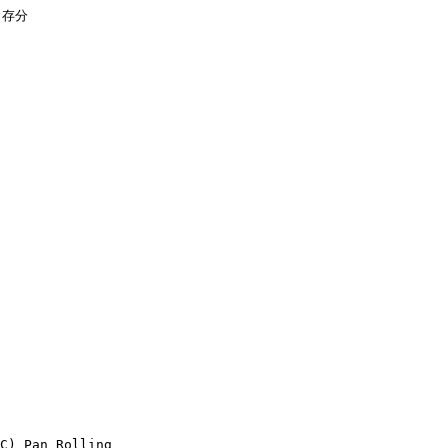
存分



C) Pan Rolling
