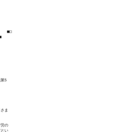
  ■□





5

さま



労の

とい
