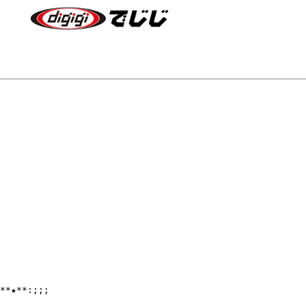
**★**:;;;
