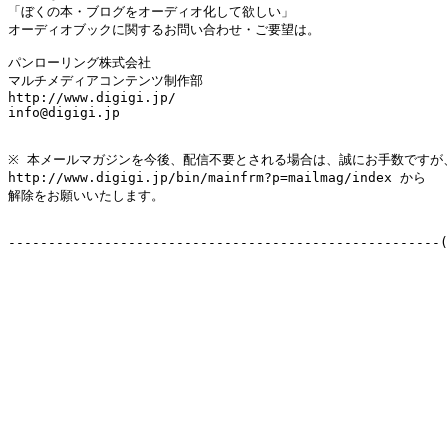
「ぼくの本・ブログをオーディオ化して欲しい」

オーディオブックに関するお問い合わせ・ご要望は。

パンローリング株式会社

マルチメディアコンテンツ制作部

http://www.digigi.jp/

info@digigi.jp

※ 本メールマガジンを今後、配信不要とされる場合は、誠にお手数ですが、
http://www.digigi.jp/bin/mainfrm?p=mailmag/index から

解除をお願いいたします。

------------------------------------------------------(