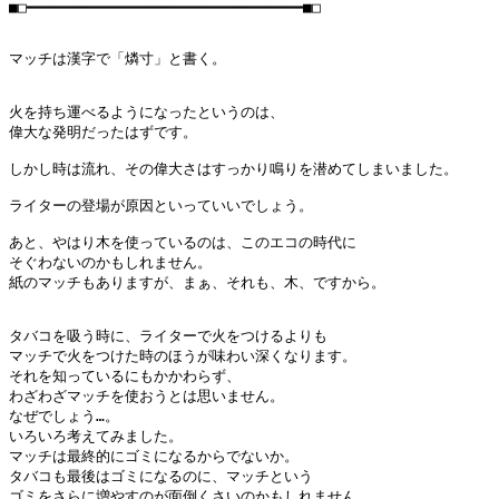
■□━━━━━━━━━━━━━━━━━━━━━━━━━━━━━━━■□

マッチは漢字で「燐寸」と書く。

火を持ち運べるようになったというのは、

偉大な発明だったはずです。

しかし時は流れ、その偉大さはすっかり鳴りを潜めてしまいました。

ライターの登場が原因といっていいでしょう。

あと、やはり木を使っているのは、このエコの時代に

そぐわないのかもしれません。

紙のマッチもありますが、まぁ、それも、木、ですから。

タバコを吸う時に、ライターで火をつけるよりも

マッチで火をつけた時のほうが味わい深くなります。

それを知っているにもかかわらず、

わざわざマッチを使おうとは思いません。

なぜでしょう…。

いろいろ考えてみました。

マッチは最終的にゴミになるからでないか。

タバコも最後はゴミになるのに、マッチという

ゴミをさらに増やすのが面倒くさいのかもしれません。
