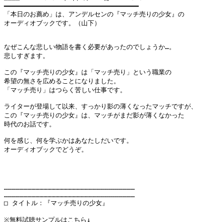
━━━━━━━━━━━━━━━━━━━━━━━━━━━━━━━━━━

「本日のお薦め」は、アンデルセンの『マッチ売りの少女』の

オーディオブックです。（山下）

なぜこんな悲しい物語を書く必要があったのでしょうか…。

悲しすぎます。

この『マッチ売りの少女』は「マッチ売り」という職業の

希望の無さを広めることになりました。

「マッチ売り」はつらく苦しい仕事です。

ライターが登場して以来、すっかり影の薄くなったマッチですが、

この『マッチ売りの少女』は、マッチがまだ影が薄くなかった

時代のお話です。

何を感じ、何を学ぶかはあなたしだいです。

オーディオブックでどうぞ。

………………………………………………………………………………………

………………………………………………………………………………………

□ タイトル：『マッチ売りの少女』

※無料試聴サンプルはこちら↓
