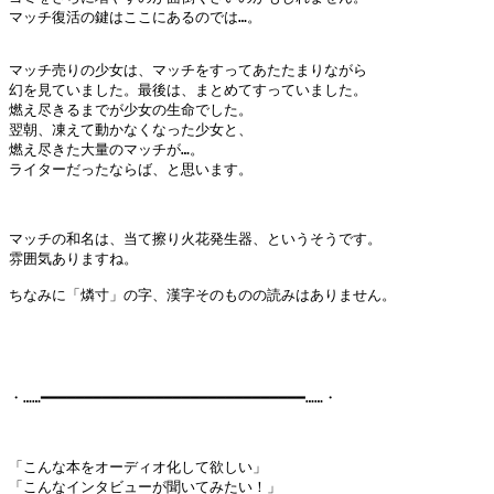
マッチ復活の鍵はここにあるのでは…。

マッチ売りの少女は、マッチをすってあたたまりながら

幻を見ていました。最後は、まとめてすっていました。

燃え尽きるまでが少女の生命でした。

翌朝、凍えて動かなくなった少女と、

燃え尽きた大量のマッチが…。

ライターだったならば、と思います。

マッチの和名は、当て擦り火花発生器、というそうです。

雰囲気ありますね。

ちなみに「燐寸」の字、漢字そのものの読みはありません。

・……━━━━━━━━━━━━━━━━━━━━━━━━━━━━━━……・

「こんな本をオーディオ化して欲しい」

「こんなインタビューが聞いてみたい！」
