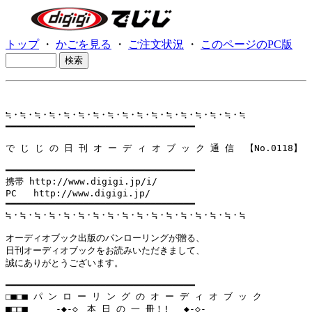
トップ
・
かごを見る
・
ご注文状況
・
このページのPC版
≒・≒・≒・≒・≒・≒・≒・≒・≒・≒・≒・≒・≒・≒・≒・≒・≒

━━━━━━━━━━━━━━━━━━━━━━━━━━━━━━━━━━

で じ じ の 日 刊 オ ー デ ィ オ ブ ッ ク 通 信  【No.0118】

━━━━━━━━━━━━━━━━━━━━━━━━━━━━━━━━━━

携帯 http://www.digigi.jp/i/

PC   http://www.digigi.jp/

━━━━━━━━━━━━━━━━━━━━━━━━━━━━━━━━━━

≒・≒・≒・≒・≒・≒・≒・≒・≒・≒・≒・≒・≒・≒・≒・≒・≒

オーディオブック出版のパンローリングが贈る、

日刊オーディオブックをお読みいただきまして、

誠にありがとうございます。

━━━━━━━━━━━━━━━━━━━━━━━━━━━━━━━━━━

□■□■ パ ン ロ ー リ ン グ の オ ー デ ィ オ ブ ッ ク

■□□■     -◆-◇　本 日 の 一 冊！! 　◆-◇-
