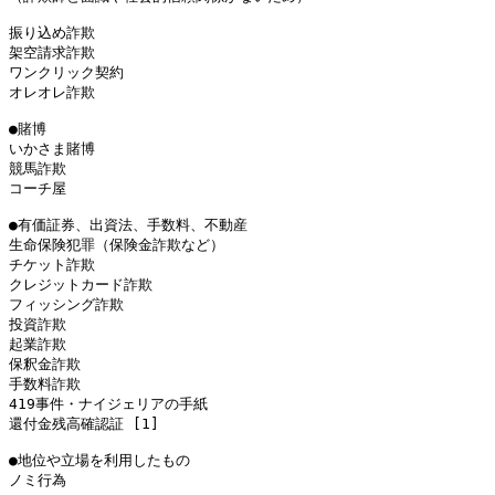
振り込め詐欺

架空請求詐欺

ワンクリック契約

オレオレ詐欺

●賭博

いかさま賭博

競馬詐欺

コーチ屋

●有価証券、出資法、手数料、不動産

生命保険犯罪（保険金詐欺など）

チケット詐欺

クレジットカード詐欺

フィッシング詐欺

投資詐欺

起業詐欺

保釈金詐欺

手数料詐欺

419事件・ナイジェリアの手紙

還付金残高確認証 [1]

●地位や立場を利用したもの

ノミ行為
