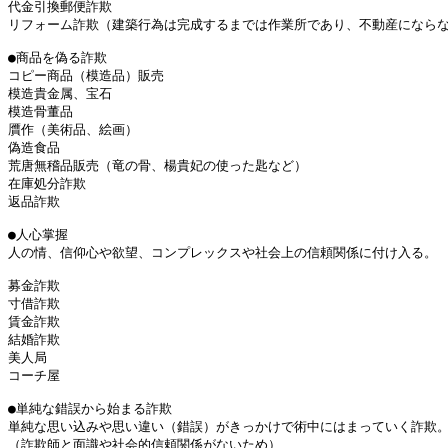
代金引換郵便詐欺

リフォーム詐欺（建築行為は完成するまでは作業所であり、不動産にならな
●商品を偽る詐欺

コピー商品（模造品）販売

模造貴金属、宝石

模造骨董品

贋作（美術品、絵画）

偽造食品

荒唐無稽品販売（竜の骨、楊貴妃の使った匙など）

在庫処分詐欺

返品詐欺

●人心掌握

人の情、信仰心や欲望、コンプレックスや社会上の信頼関係に付け入る。

募金詐欺

寸借詐欺

賃金詐欺

結婚詐欺

美人局

コーチ屋

●単純な錯誤から始まる詐欺

単純な思い込みや思い違い（錯誤）がきっかけで術中にはまっていく詐欺。
（詐欺師と面識や社会的信頼関係がないため）
