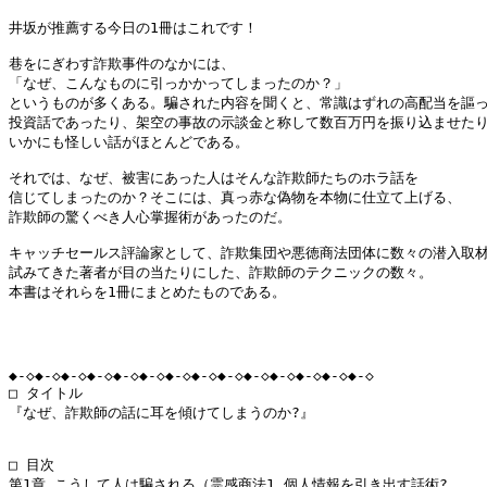
井坂が推薦する今日の1冊はこれです！

巷をにぎわす詐欺事件のなかには、

「なぜ、こんなものに引っかかってしまったのか？」

というものが多くある。騙された内容を聞くと、常識はずれの高配当を謳っ
投資話であったり、架空の事故の示談金と称して数百万円を振り込ませたり
いかにも怪しい話がほとんどである。

それでは、なぜ、被害にあった人はそんな詐欺師たちのホラ話を

信じてしまったのか？そこには、真っ赤な偽物を本物に仕立て上げる、

詐欺師の驚くべき人心掌握術があったのだ。

キャッチセールス評論家として、詐欺集団や悪徳商法団体に数々の潜入取材
試みてきた著者が目の当たりにした、詐欺師のテクニックの数々。

本書はそれらを1冊にまとめたものである。

◆-◇◆-◇◆-◇◆-◇◆-◇◆-◇◆-◇◆-◇◆-◇◆-◇◆-◇◆-◇◆-◇◆-◇

□ タイトル

『なぜ、詐欺師の話に耳を傾けてしまうのか?』

□ 目次

第1章 こうして人は騙される（霊感商法1 個人情報を引き出す話術?
