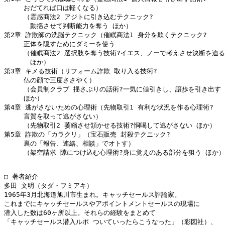
　　　おだてれば口は軽くなる）

　　　（霊感商法2 アジトに引き込むテクニック?

　　　　動揺させて判断能力を奪う ほか）

第2章 詐欺師の洗脳テクニック（催眠商法1 身分を欺くテクニック?

　　　正体を隠すためにダミーを使う

　　　（催眠商法2 選択肢を奪う技術?イエス、ノーで考えさせ決断を迫る

　　　　ほか）

第3章 キメる技術（リフォーム詐欺 取り入る技術?

　　　仏の顔で三度ささやく）

　　　（会員制クラブ 揺さぶりの話術?一気に値引きし、譲歩を引き出す

　　　ほか）

第4章 逃がさないための心理術（先物取引1 有利な状況を作る心理術?

　　　言質を取って逃がさない）

　　　（先物取引2 萎縮させ頷かせる技術?恫喝して逃がさない ほか）

第5章 詐欺の「カラクリ」（宝石販売 封殺テクニック?

　　　裏の「報告、連絡、相談」でオトす）

　　　（架空請求 隙につけ込む心理術?身に覚えのある部分を狙う ほか）

□ 著者紹介

多田 文明（タダ・フミアキ）

1965年3月北海道旭川市生まれ。キャッチセールス評論家。

これまでにキャッチセールスやアポイントメントセールスの現場に

潜入した数は60ヶ所以上。それらの経験をまとめて

「キャッチセールス潜入ルポ ついていったらこうなった」（彩図社）、
