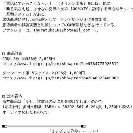
「電話にでたらこうなった！」（ミリオン出版）を出版。他に

「断る気さえ起こさせない交渉の技術 100％YESに誘導する裏心理テクニッ
（秀和システム）がある。

悪徳商法に詳しい評論家として、テレビやラジオに多数出演、

悪徳業者の勧誘実態と対策についての講演活動などを行っている。

ファンレターは、aburatubo101@hotmail.com へ。

□ 商品詳細

CD版 5枚 約336分 2,625円

http://www.digigi.jp/bin/showprod?c=9784775926512

ダウンロード版 5ファイル 約336分 1,800円

http://www.digigi.jp/bin/showprod?c=2048023400009

□ 定本案内

※本商品は「なぜ、詐欺師の話に耳を傾けてしまうのか?」

(彩図社刊 多田文明著 ISBN：4-88392-567-6 204頁 1,260円(税込)
オーディオ化したものです。

■□━━━━━━━━━━━━━━━━━━━━━━━━━━━━━━━■□

                   『さまざまな詐欺』...。o○
