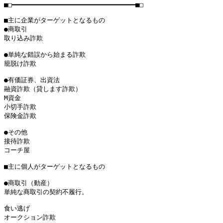
■□━━━━━━━━━━━━━━━━━━━━━━━━━━━━━━━■□

■主に企業がターゲットとなるもの

●商取引

取り込み詐欺

●単純な錯誤から始まる詐欺

籠脱け詐欺

●有価証券、出資法

融資詐欺（貸します詐欺）

M資金

小切手詐欺

保険金詐欺

●その他

接待詐欺

コーチ屋

■主に個人がターゲットとなるもの

●商取引（動産）

単純な商取引の契約不履行。

食い逃げ

オークション詐欺
