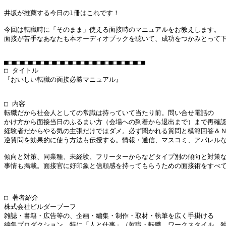
井坂が推薦する今日の1冊はこれです！

今回は転職時に「そのまま」使える面接時のマニュアルをお教えします。

面接が苦手なあなたも本オーディオブックを聴いて、成功をつかみとって下さ
■□■□■□■□■□■□■□■□■□■□■□■□■□■□■□■□■□■

□ タイトル

『おいしい転職の面接必勝マニュアル』

□ 内容

転職だから社会人としての常識は持っていて当たり前。問い合せ電話の

かけ方から面接当日のふるまい方（会場への到着から退出まで）まで再確認
経験者だからやる気の主張だけではダメ。必ず聞かれる質問と模範回答＆Ｎ
逆質問を効果的に使う方法も伝授する。情報・通信、マスコミ、アパレルなど
傾向と対策、同業種、未経験、フリーターからなどタイプ別の傾向と対策な
事情も掲載。面接官に好印象と信頼感を持ってもらうための面接術をすべて
□ 著者紹介

株式会社ビルダーブーフ

雑誌・書籍・広告等の、企画・編集・制作・取材・執筆を広く手掛ける

編集プロダクション。特に「人と仕事」（就職・転職、ワークスタイル、独立