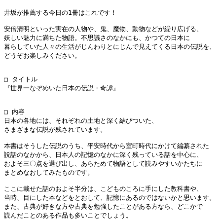
井坂が推薦する今日の1冊はこれです！

安倍清明といった実在の人物や、鬼、魔物、動物などが繰り広げる、

妖しい魅力に満ちた物語。不思議さのなかにも、かつての日本に

暮らしていた人々の生活がじんわりとにじんで見えてくる日本の伝説を、

どうぞお楽しみください。

□ タイトル

『世界一なぞめいた日本の伝説・奇譚』

□ 内容

日本の各地には、それぞれの土地と深く結びついた、

さまざまな伝説が残されています。

本書はそうした伝説のうち、平安時代から室町時代にかけて編纂された

説話のなかから、日本人の記憶のなかに深く残っている話を中心に、

およそ三〇点を選び出し、あらためて物語として読みやすいかたちに

まとめなおしてみたものです。

ここに載せた話のおよそ半分は、こどものころに手にした教科書や、

当時、目にした本などをとおして、記憶にあるのではないかと思います。

また、古典が好きな方や古典を勉強したことがある方なら、どこかで

読んだことのある作品も多いことでしょう。
