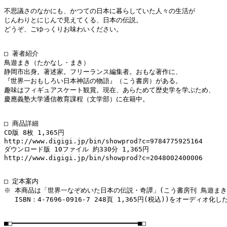
不思議さのなかにも、かつての日本に暮らしていた人々の生活が

じんわりとにじんで見えてくる、日本の伝説。

どうぞ、ごゆっくりお味わいください。

□ 著者紹介

鳥遊まき（たかなし・まき）

静岡市出身。著述家。フリーランス編集者。おもな著作に、

『世界一おもしろい日本神話の物語』（こう書房）がある。

趣味はフィギュアスケート観賞。現在、あらためて歴史学を学ぶため、

慶應義塾大学通信教育課程（文学部）に在籍中。

□ 商品詳細

CD版 8枚 1,365円

http://www.digigi.jp/bin/showprod?c=9784775925164

ダウンロード版 10ファイル 約330分 1,365円

http://www.digigi.jp/bin/showprod?c=2048002400006

□ 定本案内

※ 本商品は「世界一なぞめいた日本の伝説・奇譚」(こう書房刊 鳥遊まき
　 ISBN：4-7696-0916-7 248頁 1,365円(税込))をオーディオ化し
■□━━━━━━━━━━━━━━━━━━━━━━━━━━━━━━━■□
