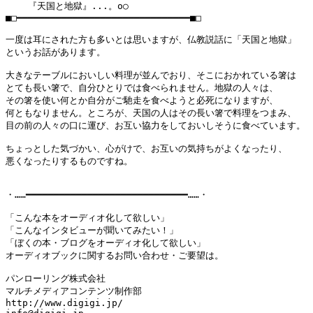
    『天国と地獄』...。o○

■□━━━━━━━━━━━━━━━━━━━━━━━━━━━━━━━■□

一度は耳にされた方も多いとは思いますが、仏教説話に「天国と地獄」

というお話があります。

大きなテーブルにおいしい料理が並んでおり、そこにおかれている箸は

とても長い箸で、自分ひとりでは食べられません。地獄の人々は、

その箸を使い何とか自分がご馳走を食べようと必死になりますが、

何ともなりません。ところが、天国の人はその長い箸で料理をつまみ、

目の前の人々の口に運び、お互い協力をしておいしそうに食べています。

ちょっとした気づかい、心がけで、お互いの気持ちがよくなったり、

悪くなったりするものですね。

・……━━━━━━━━━━━━━━━━━━━━━━━━━━━━━……・

「こんな本をオーディオ化して欲しい」

「こんなインタビューが聞いてみたい！」

「ぼくの本・ブログをオーディオ化して欲しい」

オーディオブックに関するお問い合わせ・ご要望は。

パンローリング株式会社

マルチメディアコンテンツ制作部

http://www.digigi.jp/
