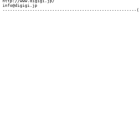
http://www.digigi.jp/

info@digigi.jp
