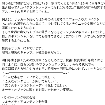
初心者は"銘柄"ばかりに目が行き、慣れてくると"手法"ばかりに目を向ける
生き残ってきたベテラントレーダーになればなるほど"投資心理"を研究する
アスリートの世界でも同じですね。

例えば、サッカーを始めたばかりの頃は着るユニフォームやスパイクを

あこがれの選手のように集めて、少し慣れてくるとテクニックや戦術などの
薀蓄をたれるようになる。

そして世界に出て行くプロの選手になるほどメンタルマネジメントに注力し
自分のポテンシャルをいつでも発揮できるようにコントロールする術を学び
研究するようになる。

投資もサッカーに似ています。

理想と現実のギャップ。不確定要素だらけ。

明日を生き抜くための投資家になるためには、技術(投資手法)を磨くのと

同じように、自ら(心理)をブラッシュアップし、いかなる状況でも

自立回帰できる強さや方法を早い時期から同時に身につけておくべきなので
・……━━━━━━━━━━━━━━━━━━━━━━━━━━━━━……・

「こんな本をオーディオ化して欲しい」

「こんなインタビューが聞いてみたい！」

「ぼくの本・ブログをオーディオ化して欲しい」

オーディオブックに関するお問い合わせ・ご要望は。

パンローリング株式会社

マルチメディアコンテンツ制作部
