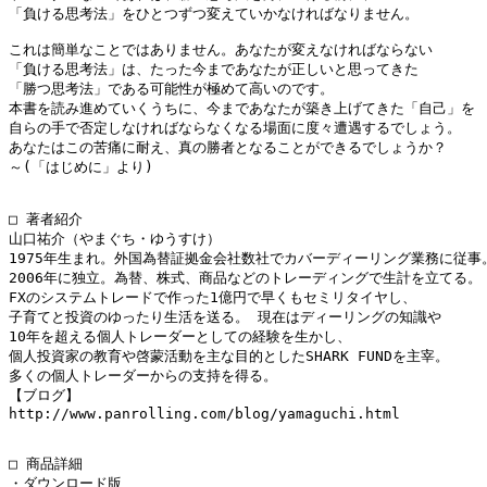
「負ける思考法」をひとつずつ変えていかなければなりません。

これは簡単なことではありません。あなたが変えなければならない

「負ける思考法」は、たった今まであなたが正しいと思ってきた

「勝つ思考法」である可能性が極めて高いのです。

本書を読み進めていくうちに、今まであなたが築き上げてきた「自己」を

自らの手で否定しなければならなくなる場面に度々遭遇するでしょう。

あなたはこの苦痛に耐え、真の勝者となることができるでしょうか？

～(「はじめに」より)

□ 著者紹介

山口祐介（やまぐち・ゆうすけ）

1975年生まれ。外国為替証拠金会社数社でカバーディーリング業務に従事。
2006年に独立。為替、株式、商品などのトレーディングで生計を立てる。

FXのシステムトレードで作った1億円で早くもセミリタイヤし、

子育てと投資のゆったり生活を送る。 現在はディーリングの知識や

10年を超える個人トレーダーとしての経験を生かし、

個人投資家の教育や啓蒙活動を主な目的としたSHARK FUNDを主宰。

多くの個人トレーダーからの支持を得る。

【ブログ】

http://www.panrolling.com/blog/yamaguchi.html

□ 商品詳細

・ダウンロード版
