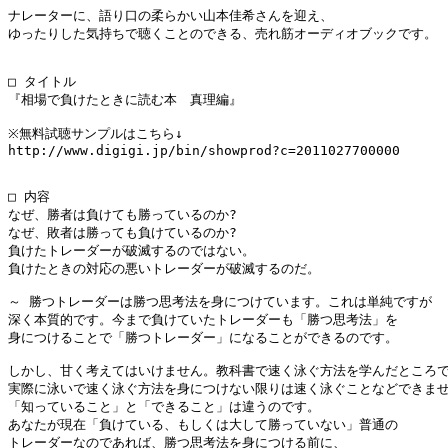
ナレーターに、語り口の柔らかい山本佳希さんを迎え、

ゆったりした気持ちで聴くことのできる、売れ筋オーディオブックです。

□ タイトル

『相場で負けたときに読む本　真理編』

※無料試聴サンプルはこちら↓

http://www.digigi.jp/bin/showprod?c=2011027700000

□ 内容

なぜ、勝者は負けても勝っているのか?

なぜ、敗者は勝っても負けているのか?

負けたトレーダーが破滅するのではない。

負けたときの対応の悪いトレーダーが破滅するのだ。

～ 勝つトレーダーは勝つ思考法を身につけています。これは単純ですが

深く本質的です。今まで負けていたトレーダーも「勝つ思考法」を

身につけることで「勝つトレーダー」になることができるのです。

しかし、甘く考えてはいけません。教科書で速く泳ぐ方法を学んだところで
実際に泳いで速く泳ぐ方法を身につけない限りは速く泳ぐことなどできませ
「知っていること」と「できること」は違うのです。

あなたが現在「負けている、もしくは大して勝っていない」普通の

トレーダーなのであれば、勝つ思考法を身につける前に、
