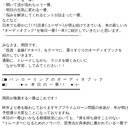
・聞いて涙が流れちゃう一冊。　

・明日の元気に変わる一冊。

・悩みを解決してくれるヒントが詰まった一冊。

などなど、

日本でも密かに(!?)読者(ユーザー)が増え続けてきている、本の新しいカ
"オーディオブック"を毎日一冊(一本)ご紹介していきたいと思います。

・────────────────────────────────・

みなさま。岡田です。

「投資・金融(マネー)」をテーマに、選りすぐりのオーディオブックを

紹介していきます。

通勤に、トレードしながら、ラジオを聴くみたいに

「ながら学習」してみてください！！

━━━━━━━━━━━━━━━━━━━━━━━━━━━━━━━━━━

□■ パ ン ロ ー リ ン グ の オ ー デ ィ オ ブ ッ ク

■□     -◆-◇　本 日 の 一 冊！! 　◆-◇-

━━━━━━━━━━━━━━━━━━━━━━━━━━━━━━━━━━

岡田が推薦する一冊はこれです！

昨年より巷を賑わしておりますサブプライムローン問題の余波が、年が明け
予想通り大変なことになっておりますね。

本日の一冊はいかなる相場状況においても、"身を持ち崩すことのない

"トレーダーになるためのノウハウ、思考法が具体的に書かれている一冊です