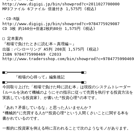
http://www.digigi.jp/bin/showprod?c=2011027700000

MP3ファイル 6ファイル 倍速付き 1,575円 (税込)

・CD-R版

http://www.digigi.jp/bin/showprod?c=9784775929087

CD 3枚 約160分+倍速2枚約80分 1,575円 (税込)

□ 定本案内

『相場で負けたときに読む本～真理編～』

出版：パンローリング A5判 208頁 1,575円 (税込)

ISBN 9784775990469　C2033

http://www.tradersshop.com/bin/showprod?c=9784775990469

■□━━━━━━━━━━━━━━━━━━━━━━━━━━━━━━━■□

　　　『相場の心得って』編集後記

■□━━━━━━━━━━━━━━━━━━━━━━━━━━━━━━━■□

今回取り上げた「相場で負けた時に読む本」は現役のシステムトレーダー

(ルールを決めて機械のようにその指示に従って売買を執行する投資方法を

実践している投資家)、が書いた"投資心理"の本です。

「あれ？矛盾しているな」と思った人いませんか？

"機械的"に売買する人が"投資心理"という人間くさいことに関する本を

書かれているのです。

一般的に投資家を例える時に言われることで次のようなモノがあります。
