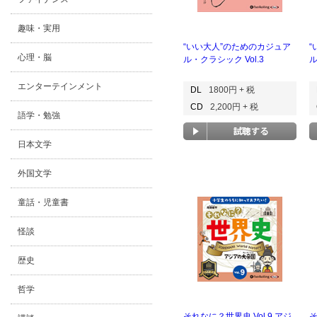
趣味・実用
“いい大人”のためのカジュア
“
心理・脳
ル・クラシック Vol.3
ル
エンターテインメント
DL
1800円 + 税
CD
2,200円 + 税
語学・勉強
日本文学
外国文学
童話・児童書
怪談
歴史
哲学
それなに？世界史 Vol.9 アジ
そ