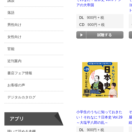
講談
アの大帝国
落語
DL
900円 + 税
男性向け
CD
900円 + 税
女性向け
官能
近刊案内
書店フェア情報
お客様の声
デジタルカタログ
小学生のうちに知っておきた
そ
い！それなに？日本史 Vol.29
～大塩平八郎の乱～
DL
900円 + 税
聴いて読める本棚