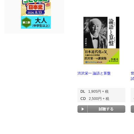
渋沢栄一 論語と算盤
DL
1,905円 + 税
CD
2,500円 + 税