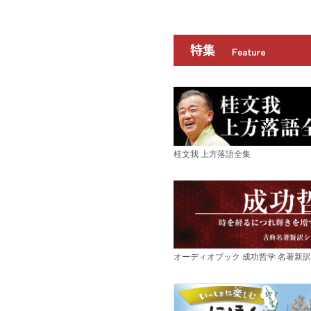
桂文我 上方落語全集
オーディオブック 成功哲学 名著新