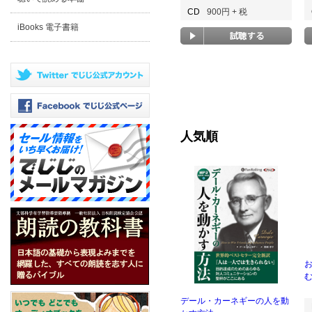
CD
900円 + 税
iBooks 電子書籍
人気順
む
デール・カーネギーの人を動