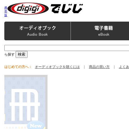
携
帯
版
ら探す
はじめての方へ：
オーディオブックを聴くには
｜
商品の買い方
｜
よく