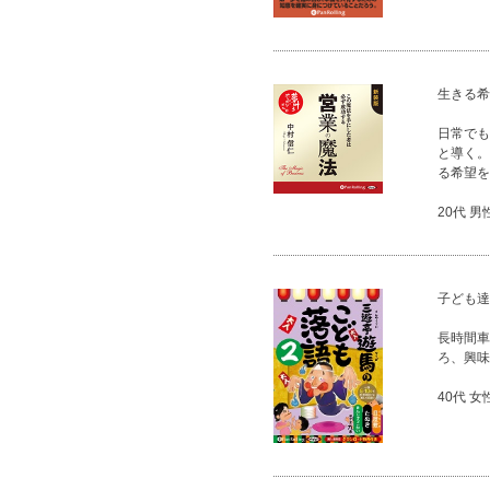
生きる希
日常でも
と導く。
る希望を
20代 男
子ども達
長時間車
ろ、興味
40代 女