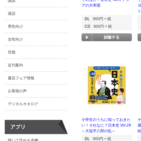
講談
アの大帝国
落語
DL
900円 + 税
男性向け
CD
900円 + 税
女性向け
官能
近刊案内
書店フェア情報
お客様の声
デジタルカタログ
小学生のうちに知っておきた
そ
い！それなに？日本史 Vol.29
～大塩平八郎の乱～
DL
900円 + 税
聴いて読める本棚