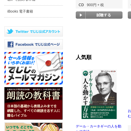
CD
900円 + 税
iBooks 電子書籍
人気順
む
デール・カーネギーの人を動