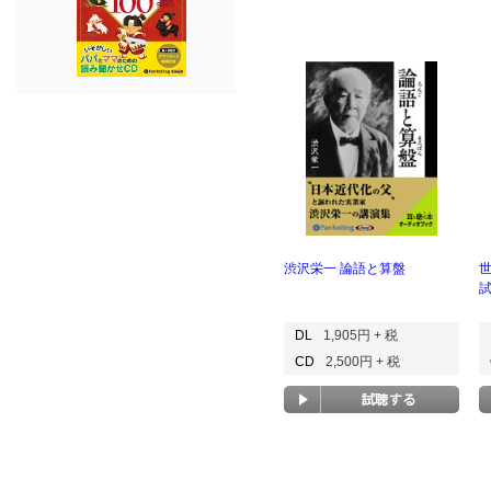
渋沢栄一 論語と算盤
DL
1,905円 + 税
CD
2,500円 + 税