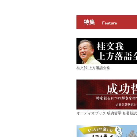
桂文我 上方落語全集
オーディオブック 成功哲学 名著新