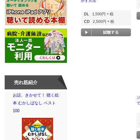
かす方法
DL
1,500円 + 税
CD
2,500円 + 税
売れ筋紹介
お話、きかせて！ 聴く絵
本 むかしばなし ベスト
100