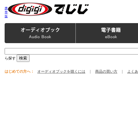
携
帯
版
ら探す
はじめての方へ：
オーディオブックを聴くには
｜
商品の買い方
｜
よく