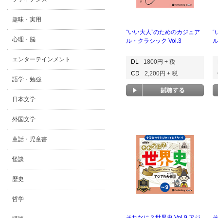
趣味・実用
“いい大人”のためのカジュア
“
心理・脳
ル・クラシック Vol.3
ル
エンターテインメント
DL
1800円 + 税
CD
2,200円 + 税
語学・勉強
日本文学
外国文学
童話・児童書
怪談
歴史
哲学
それなに？世界史 Vol.9 アジ
そ