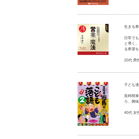
生きる希
日常でも
と導く。
る希望を
20代 男
子ども達
長時間車
ろ、興味
40代 女