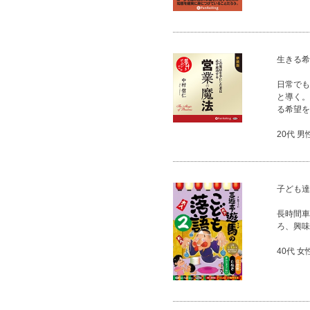
生きる希
日常でも
と導く。
る希望を
20代 男
子ども達
長時間車
ろ、興味
40代 女