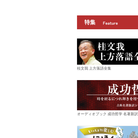
桂文我 上方落語全集
オーディオブック 成功哲学 名著新