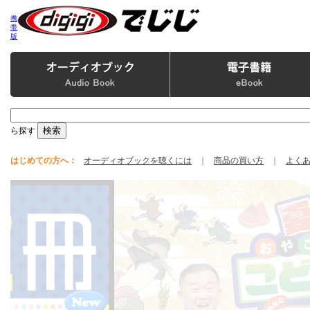
携
帯
版
ら探す
はじめての方へ：
オーディオブックを聴くには
｜
商品の買い方
｜
よく