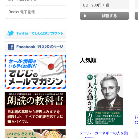
CD
900円 + 税
iBooks 電子書籍
人気順
む
デール・カーネギーの人を動