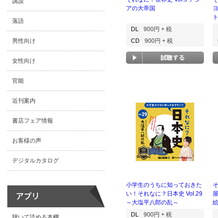
講談
アの大帝国
落語
DL
900円 + 税
男性向け
CD
900円 + 税
女性向け
官能
近刊案内
書店フェア情報
お客様の声
デジタルカタログ
小学生のうちに知っておきた
そ
い！それなに？日本史 Vol.29
～大塩平八郎の乱～
DL
900円 + 税
聴いて読める本棚