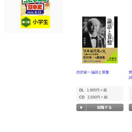
渋沢栄一 論語と算盤
DL
1,905円 + 税
CD
2,500円 + 税