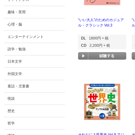
趣味・実用
“いい大人”のためのカジュア
“
心理・脳
ル・クラシック Vol.3
ル
エンターテインメント
DL
1800円 + 税
CD
2,200円 + 税
語学・勉強
日本文学
外国文学
童話・児童書
怪談
歴史
哲学
それなに？世界史 Vol.9 アジ
そ