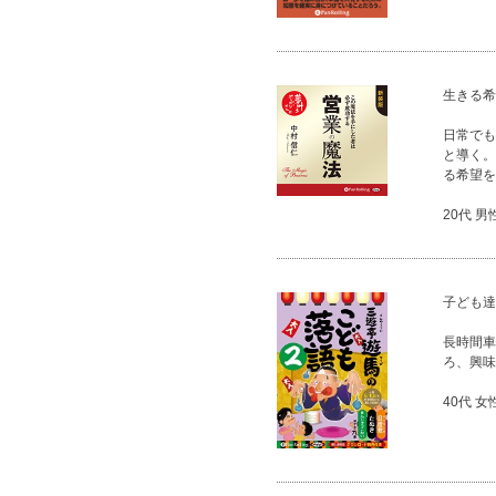
生きる希
日常でも
と導く。
る希望を
20代 男
子ども達
長時間車
ろ、興味
40代 女