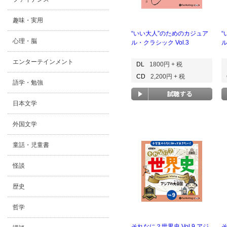
趣味・実用
“いい大人”のためのカジュア
“
心理・脳
ル・クラシック Vol.3
ル
エンターテインメント
DL
1800円 + 税
CD
2,200円 + 税
語学・勉強
日本文学
外国文学
童話・児童書
怪談
歴史
哲学
それなに？世界史 Vol.9 アジ
そ