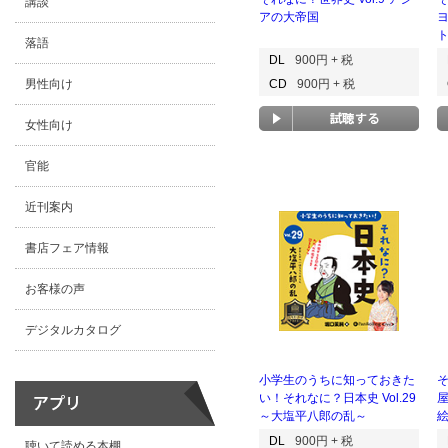
講談
アの大帝国
落語
DL
900円 + 税
男性向け
CD
900円 + 税
女性向け
官能
近刊案内
書店フェア情報
お客様の声
デジタルカタログ
小学生のうちに知っておきた
そ
い！それなに？日本史 Vol.29
～大塩平八郎の乱～
DL
900円 + 税
聴いて読める本棚