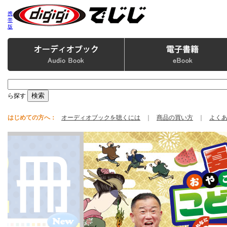
携
帯
版
ら探す
はじめての方へ：
オーディオブックを聴くには
｜
商品の買い方
｜
よく