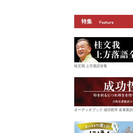
桂文我 上方落語全集
オーディオブック 成功哲学 名著新