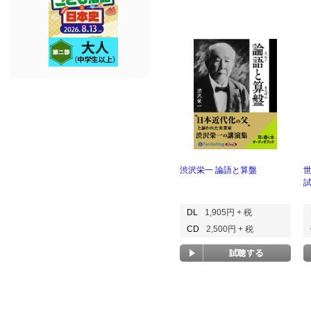
渋沢栄一 論語と算盤
DL
1,905円 + 税
CD
2,500円 + 税