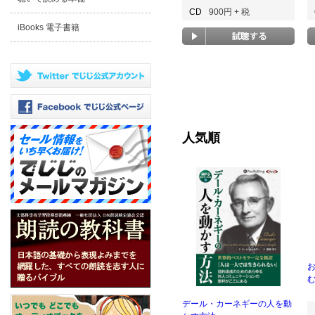
CD
900円 + 税
iBooks 電子書籍
人気順
む
デール・カーネギーの人を動