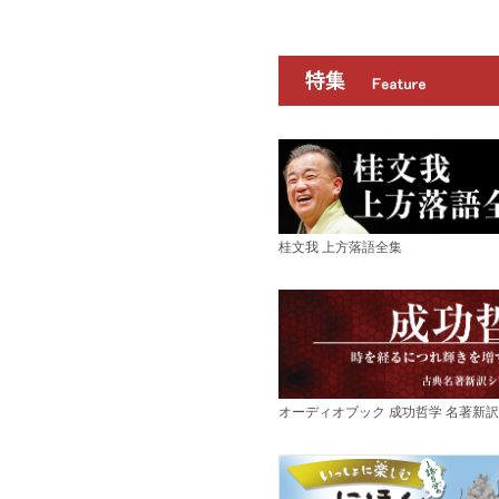
桂文我 上方落語全集
オーディオブック 成功哲学 名著新