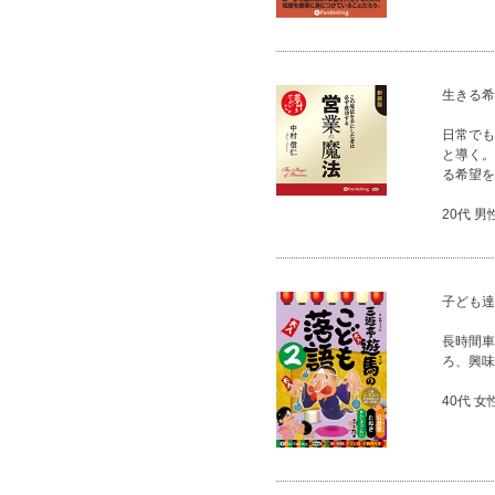
生きる希
日常でも
と導く。
る希望を
20代 男
子ども達
長時間車
ろ、興味
40代 女