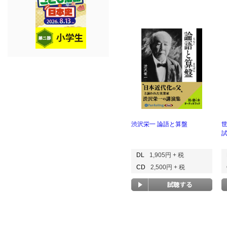
渋沢栄一 論語と算盤
DL
1,905円 + 税
CD
2,500円 + 税