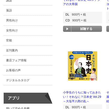
講談
アの大帝国
落語
DL
900円 + 税
男性向け
CD
900円 + 税
女性向け
官能
近刊案内
書店フェア情報
お客様の声
デジタルカタログ
小学生のうちに知っておきた
そ
い！それなに？日本史 Vol.29
～大塩平八郎の乱～
DL
900円 + 税
聴いて読める本棚