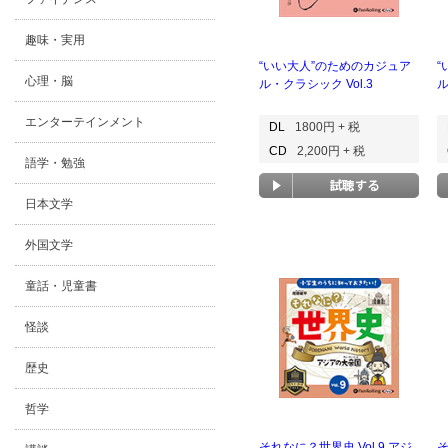
趣味・実用
“いい大人”のためのカジュア
“
心理・脳
ル・クラシック Vol.3
ル
エンターテインメント
DL
1800円 + 税
CD
2,200円 + 税
語学・勉強
日本文学
外国文学
童話・児童書
怪談
歴史
哲学
それなに？世界史 Vol.9 アジ
そ