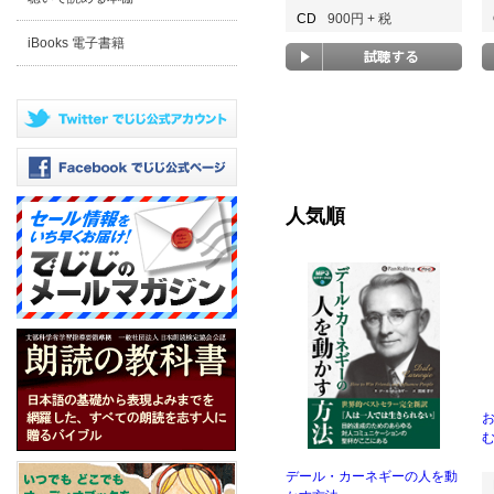
CD
900円 + 税
iBooks 電子書籍
人気順
む
デール・カーネギーの人を動