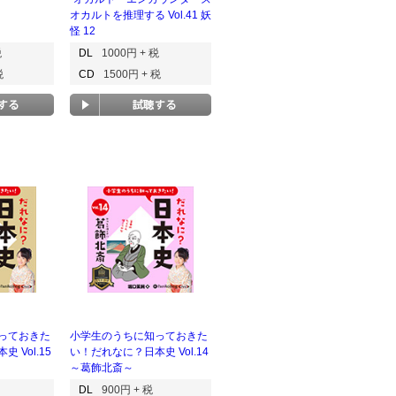
オカルトを推理する Vol.41 妖
怪 12
税
DL
1000円 + 税
税
CD
1500円 + 税
っておきた
小学生のうちに知っておきた
 Vol.15
い！だれなに？日本史 Vol.14
～葛飾北斎～
DL
900円 + 税