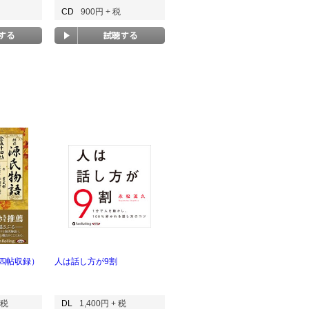
CD
900円 + 税
四帖収録）
人は話し方が9割
 税
DL
1,400円 + 税