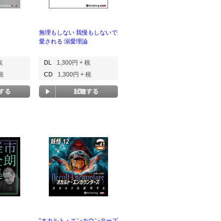
無理もしない 我慢もしないで
愛される 溺愛理論
税
DL
1,300円 + 税
 税
CD
1,300円 + 税
“オカルト・エンカウンターズ