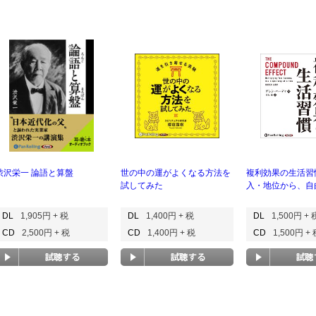
渋沢栄一 論語と算盤
世の中の運がよくなる方法を
複利効果の生活習
試してみた
入・地位から、自
DL
1,905円 + 税
DL
1,400円 + 税
DL
1,500円 + 
CD
2,500円 + 税
CD
1,400円 + 税
CD
1,500円 +