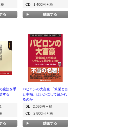
+ 税
CD
1,400円 + 税
の魔法を手
バビロンの大富豪 「繁栄と富
功する
と幸福」はいかにして築かれ
るのか
税
DL
2,096円 + 税
 税
CD
2,800円 + 税