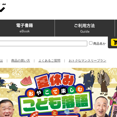
商品名か
は
｜
商品の買い方
｜
よくあるご質問
｜
おトクなマンスリープラン