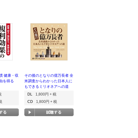
慣 健康・収
その後のとなりの億万長者 全
由を得る
米調査からわかった日本人に
もできるミリオネアへの道
税
DL
1,800円 + 税
 税
CD
1,800円 + 税