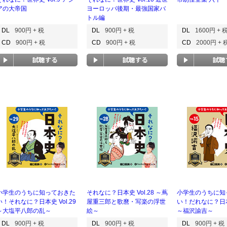
アの大帝国
ヨーロッパ後期・最強国家バ
トル編
DL
900円 + 税
DL
900円 + 税
DL
1600円 + 
CD
900円 + 税
CD
900円 + 税
CD
2000円 + 
小学生のうちに知っておきた
それなに？日本史 Vol.28 ～蔦
小学生のうちに知
い！それなに？日本史 Vol.29
屋重三郎と歌麿・写楽の浮世
い！だれなに？日本史
～大塩平八郎の乱～
絵～
～福沢諭吉～
DL
900円 + 税
DL
900円 + 税
DL
900円 + 税