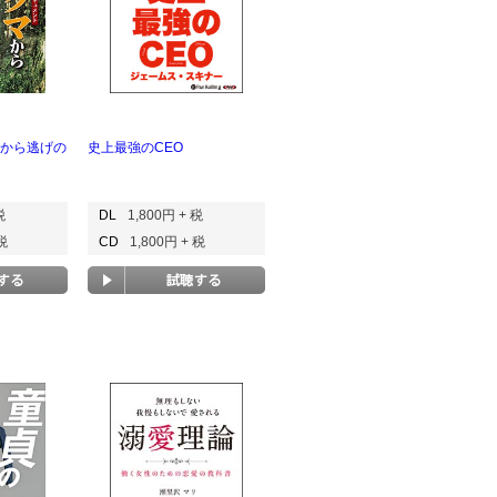
マから逃げの
史上最強のCEO
税
DL
1,800円 + 税
 税
CD
1,800円 + 税