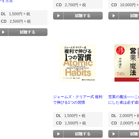
かす方法
CD
2,700円 + 税
CD
10,000円 
DL
1,500円 + 税
CD
2,500円 + 税
ジェームズ・クリアー式 複利
営業の魔法――こ
で伸びる1つの習慣
にした者は必ず成
DL
1,500円 + 税
DL
2,000円 + 
CD
1,500円 + 税
CD
2,000円 +