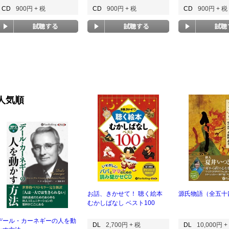
CD
900円 + 税
CD
900円 + 税
CD
900円 + 税
人気順
お話、きかせて！ 聴く絵本
源氏物語（全五十
むかしばなし ベスト100
デール・カーネギーの人を動
DL
2,700円 + 税
DL
10,000円 +