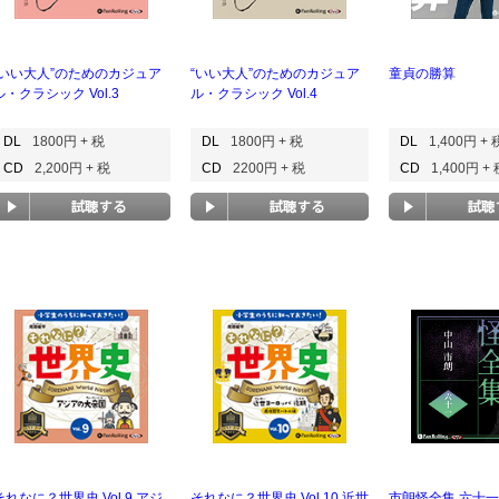
“いい大人”のためのカジュア
“いい大人”のためのカジュア
童貞の勝算
ル・クラシック Vol.3
ル・クラシック Vol.4
DL
1800円 + 税
DL
1800円 + 税
DL
1,400円 + 
CD
2,200円 + 税
CD
2200円 + 税
CD
1,400円 +
それなに？世界史 Vol.9 アジ
それなに？世界史 Vol.10 近世
市朗怪全集 六十一