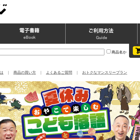
商品名か
は
｜
商品の買い方
｜
よくあるご質問
｜
おトクなマンスリープラン