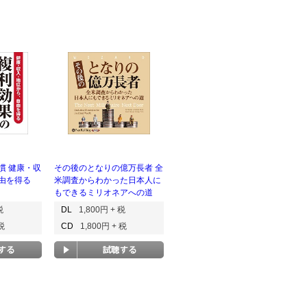
慣 健康・収
その後のとなりの億万長者 全
由を得る
米調査からわかった日本人に
もできるミリオネアへの道
税
DL
1,800円 + 税
 税
CD
1,800円 + 税