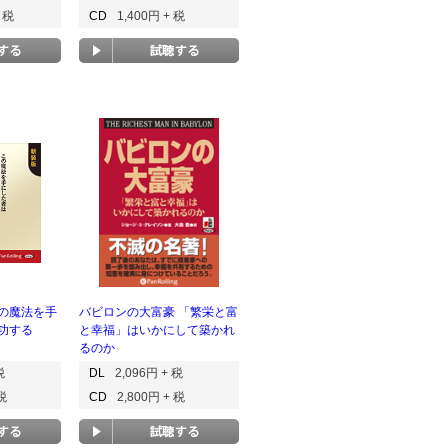
+ 税
CD
1,400円 + 税
の魔法を手
バビロンの大富豪 「繁栄と富
功する
と幸福」はいかにして築かれ
るのか
税
DL
2,096円 + 税
 税
CD
2,800円 + 税