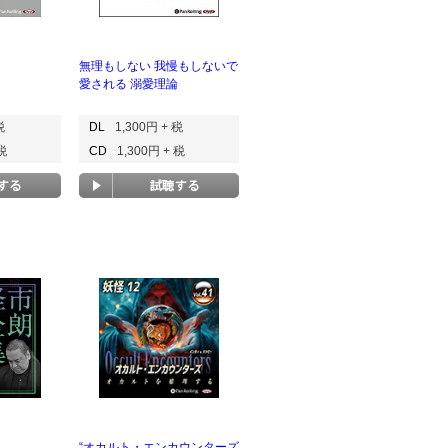
無理もしない 我慢もしないで
愛される 溺愛理論
税
DL
1,300円 + 税
 税
CD
1,300円 + 税
“オカルト・エンカウンターズ