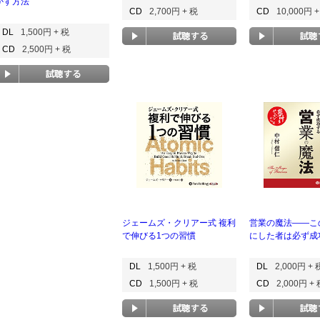
かす方法
CD
2,700円 + 税
CD
10,000円 
DL
1,500円 + 税
CD
2,500円 + 税
ジェームズ・クリアー式 複利
営業の魔法――こ
で伸びる1つの習慣
にした者は必ず成
DL
1,500円 + 税
DL
2,000円 + 
CD
1,500円 + 税
CD
2,000円 +