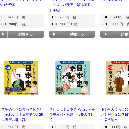
アの大帝国
ヨーロッパ後期・最強国家バ
トル編
DL
900円 + 税
DL
900円 + 税
DL
1600円 + 
CD
900円 + 税
CD
900円 + 税
CD
2000円 + 
小学生のうちに知っておきた
それなに？日本史 Vol.28 ～蔦
小学生のうちに知
い！それなに？日本史 Vol.29
屋重三郎と歌麿・写楽の浮世
い！だれなに？日本史
～大塩平八郎の乱～
絵～
～福沢諭吉～
DL
900円 + 税
DL
900円 + 税
DL
900円 + 税