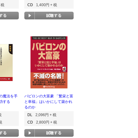
+ 税
CD
1,400円 + 税
の魔法を手
バビロンの大富豪 「繁栄と富
功する
と幸福」はいかにして築かれ
るのか
税
DL
2,096円 + 税
 税
CD
2,800円 + 税