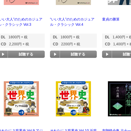
“いい大人”のためのカジュア
“いい大人”のためのカジュア
童貞の勝算
ル・クラシック Vol.3
ル・クラシック Vol.4
DL
1800円 + 税
DL
1800円 + 税
DL
1,400円 + 
CD
2,200円 + 税
CD
2200円 + 税
CD
1,400円 +
それなに？世界史 Vol.9 アジ
それなに？世界史 Vol.10 近世
市朗怪全集 六十一