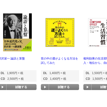
渋沢栄一 論語と算盤
世の中の運がよくなる方法を
複利効果の生活習
試してみた
入・地位から、自
DL
1,905円 + 税
DL
1,400円 + 税
DL
1,500円 + 
CD
2,500円 + 税
CD
1,400円 + 税
CD
1,500円 +