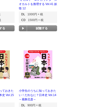
オカルトを推理する Vol.41 妖
怪 12
税
DL
1000円 + 税
税
CD
1500円 + 税
っておきた
小学生のうちに知っておきた
 Vol.15
い！だれなに？日本史 Vol.14
～葛飾北斎～
DL
900円 + 税