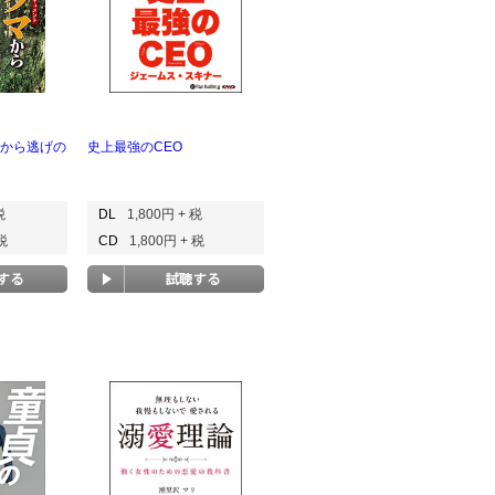
マから逃げの
史上最強のCEO
税
DL
1,800円 + 税
 税
CD
1,800円 + 税