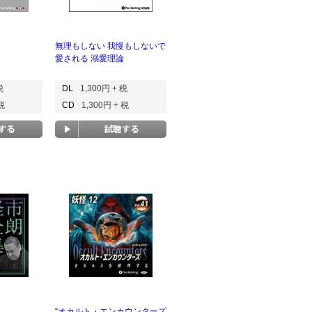
無理もしない 我慢もしないで
愛される 溺愛理論
税
DL
1,300円 + 税
 税
CD
1,300円 + 税
“オカルト・エンカウンターズ