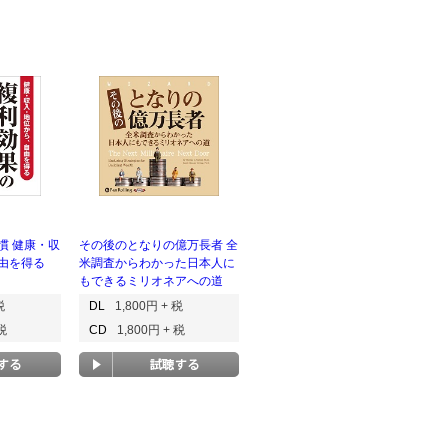
慣 健康・収
その後のとなりの億万長者 全
由を得る
米調査からわかった日本人に
もできるミリオネアへの道
税
DL
1,800円 + 税
 税
CD
1,800円 + 税