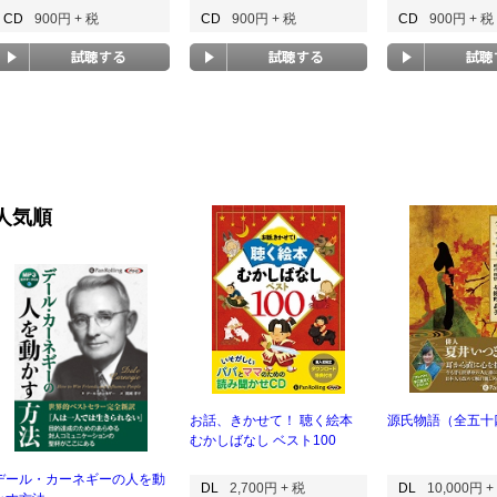
CD
900円 + 税
CD
900円 + 税
CD
900円 + 税
人気順
お話、きかせて！ 聴く絵本
源氏物語（全五十
むかしばなし ベスト100
デール・カーネギーの人を動
DL
2,700円 + 税
DL
10,000円 +