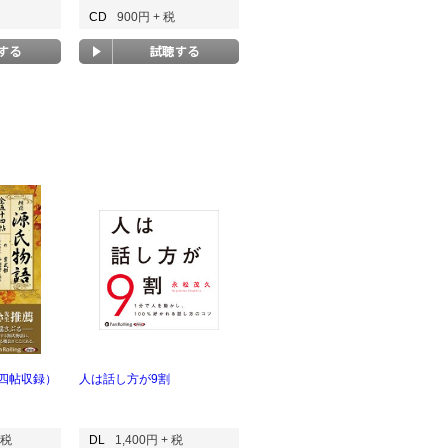
CD
900円 + 税
四帖収録）
人は話し方が9割
 税
DL
1,400円 + 税