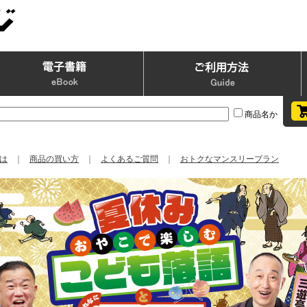
商品名か
は
｜
商品の買い方
｜
よくあるご質問
｜
おトクなマンスリープラン