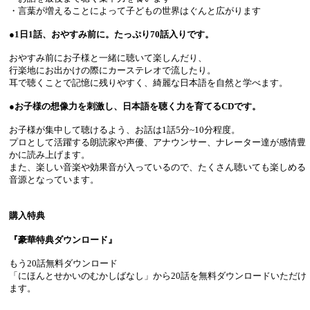
・言葉が増えることによって子どもの世界はぐんと広がります
●1日1話、おやすみ前に。たっぷり70話入りです。
おやすみ前にお子様と一緒に聴いて楽しんだり、
行楽地にお出かけの際にカーステレオで流したり。
耳で聴くことで記憶に残りやすく、綺麗な日本語を自然と学べます。
●お子様の想像力を刺激し、日本語を聴く力を育てるCDです。
お子様が集中して聴けるよう、お話は1話5分~10分程度。
プロとして活躍する朗読家や声優、アナウンサー、ナレーター達が感情豊
かに読み上げます。
また、楽しい音楽や効果音が入っているので、たくさん聴いても楽しめる
音源となっています。
購入特典
『豪華特典ダウンロード』
もう20話無料ダウンロード
「にほんとせかいのむかしばなし」から20話を無料ダウンロードいただけ
ます。