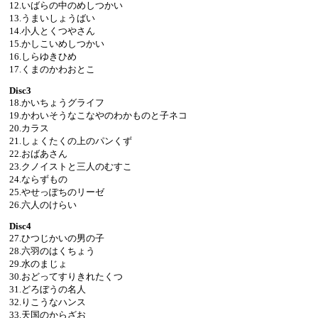
12.いばらの中のめしつかい
13.うまいしょうばい
14.小人とくつやさん
15.かしこいめしつかい
16.しらゆきひめ
17.くまのかわおとこ
Disc3
18.かいちょうグライフ
19.かわいそうなこなやのわかものと子ネコ
20.カラス
21.しょくたくの上のパンくず
22.おばあさん
23.クノイストと三人のむすこ
24.ならずもの
25.やせっぽちのリーゼ
26.六人のけらい
Disc4
27.ひつじかいの男の子
28.六羽のはくちょう
29.水のまじょ
30.おどってすりきれたくつ
31.どろぼうの名人
32.りこうなハンス
33.天国のからざお