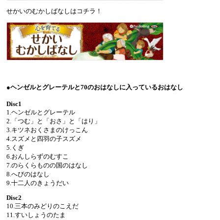
せかいのむかしばなしはコチラ！
●ヘンゼルとグレーテルと70のおはなしに入っているおはなし
Disc1
1.ヘンゼルとグレーテル
2.「つむ」と「おさ」と「はり」
3.キツネおくさまのけっこん
4.スズメと四羽の子スズメ
5.くぎ
6.おんしらずのむすこ
7.のらくらものの国のはなし
8.へびのはなし
9.十二人のきょうだい
Disc2
10.三本のみどりのこえだ
11.すいしょうのたま