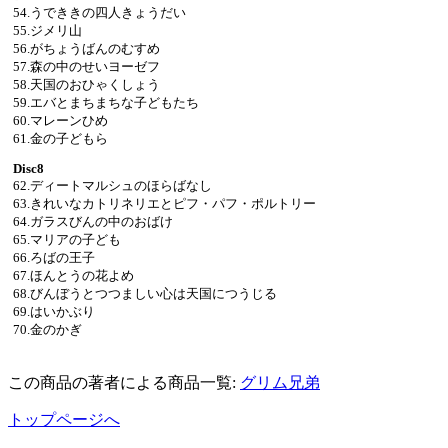
54.うでききの四人きょうだい
55.ジメリ山
56.がちょうばんのむすめ
57.森の中のせいヨーゼフ
58.天国のおひゃくしょう
59.エバとまちまちな子どもたち
60.マレーンひめ
61.金の子どもら
Disc8
62.ディートマルシュのほらばなし
63.きれいなカトリネリエとピフ・パフ・ポルトリー
64.ガラスびんの中のおばけ
65.マリアの子ども
66.ろばの王子
67.ほんとうの花よめ
68.びんぼうとつつましい心は天国につうじる
69.はいかぶり
70.金のかぎ
この商品の著者による商品一覧:
グリム兄弟
トップページへ