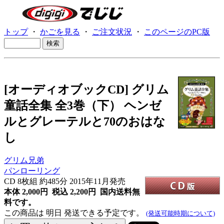
トップ
・
かごを見る
・
ご注文状況
・
このページのPC版
[オーディオブックCD] グリム
童話全集 全3巻（下） ヘンゼ
ルとグレーテルと70のおはな
し
グリム兄弟
パンローリング
CD
8枚組 約485分 2015年11月発売
本体 2,000円 税込 2,200円
国内送料無
料です。
この商品は 明日 発送できる予定です。
(発送可能時期について)