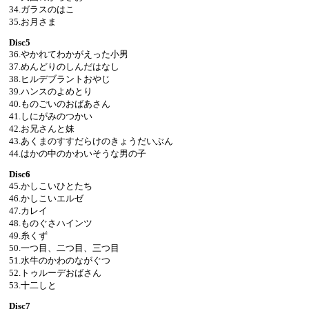
34.ガラスのはこ
35.お月さま
Disc5
36.やかれてわかがえった小男
37.めんどりのしんだはなし
38.ヒルデブラントおやじ
39.ハンスのよめとり
40.ものごいのおばあさん
41.しにがみのつかい
42.お兄さんと妹
43.あくまのすすだらけのきょうだいぶん
44.はかの中のかわいそうな男の子
Disc6
45.かしこいひとたち
46.かしこいエルゼ
47.カレイ
48.ものぐさハインツ
49.糸くず
50.一つ目、二つ目、三つ目
51.水牛のかわのながぐつ
52.トゥルーデおばさん
53.十二しと
Disc7