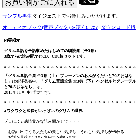
サンプル再生
ダイジェストでお楽しみいただけます。
オーディオブック(音声ブック) を聴くには?
|
ダウンロード版
内容紹介
グリム童話を全話収めたはじめての朗読集（全3巻）
3歳からの読み聞かせCD、CD8枚セットです。
x=x=x=x=x=x=x=x=x=x=x=x=x=x=x=x=x=x=x=x=x=x=x=x=x=x=x=x=x=x=x=
「グリム童話全集 全3巻（上） ブレーメンのおんがくたいと70のおはな
し」
は好評発売中、
「グリム童話全集 全3巻（下） ヘンゼルとグレーテル
と70のおはなし」
は、
2015年11月刊行予定です。
x=x=x=x=x=x=x=x=x=x=x=x=x=x=x=x=x=x=x=x=x=x=x=x=x=x=x=x=x=x=x=
●ワクワクと成長がいっぱいのグリムの世界
プロによる感情豊かな読み聞かせで・・・
↓
・お話に出てくる人たちの楽しい気持ち、うれしい気持ちが伝わる
・お話を最後まで聴く集中力を養います