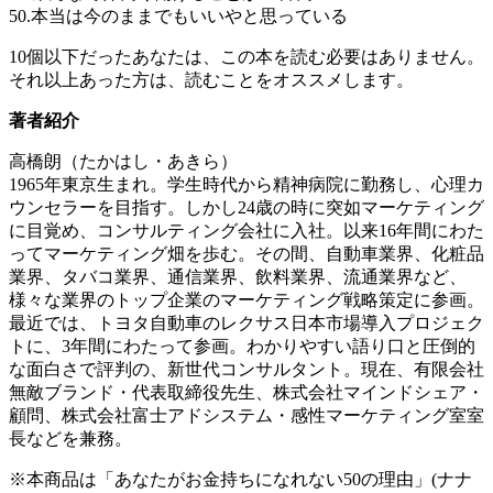
50.本当は今のままでもいいやと思っている
10個以下だったあなたは、この本を読む必要はありません。
それ以上あった方は、読むことをオススメします。
著者紹介
高橋朗（たかはし・あきら）
1965年東京生まれ。学生時代から精神病院に勤務し、心理カ
ウンセラーを目指す。しかし24歳の時に突如マーケティング
に目覚め、コンサルティング会社に入社。以来16年間にわた
ってマーケティング畑を歩む。その間、自動車業界、化粧品
業界、タバコ業界、通信業界、飲料業界、流通業界など、
様々な業界のトップ企業のマーケティング戦略策定に参画。
最近では、トヨタ自動車のレクサス日本市場導入プロジェク
トに、3年間にわたって参画。わかりやすい語り口と圧倒的
な面白さで評判の、新世代コンサルタント。現在、有限会社
無敵ブランド・代表取締役先生、株式会社マインドシェア・
顧問、株式会社富士アドシステム・感性マーケティング室室
長などを兼務。
※本商品は「あなたがお金持ちになれない50の理由」(ナナ