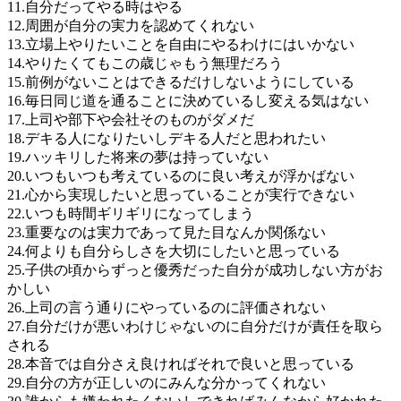
11.自分だってやる時はやる
12.周囲が自分の実力を認めてくれない
13.立場上やりたいことを自由にやるわけにはいかない
14.やりたくてもこの歳じゃもう無理だろう
15.前例がないことはできるだけしないようにしている
16.毎日同じ道を通ることに決めているし変える気はない
17.上司や部下や会社そのものがダメだ
18.デキる人になりたいしデキる人だと思われたい
19.ハッキリした将来の夢は持っていない
20.いつもいつも考えているのに良い考えが浮かばない
21.心から実現したいと思っていることが実行できない
22.いつも時間ギリギリになってしまう
23.重要なのは実力であって見た目なんか関係ない
24.何よりも自分らしさを大切にしたいと思っている
25.子供の頃からずっと優秀だった自分が成功しない方がお
かしい
26.上司の言う通りにやっているのに評価されない
27.自分だけが悪いわけじゃないのに自分だけが責任を取ら
される
28.本音では自分さえ良ければそれで良いと思っている
29.自分の方が正しいのにみんな分かってくれない