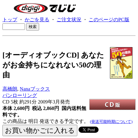
トップ
・
かごを見る
・
ご注文状況
・
このページのPC版
[オーディオブックCD] あなた
がお金持ちになれない50の理
由
高橋朗
,
Nanaブックス
パンローリング
CD
5枚 約291分 2009年3月発売
本体 2,600円 税込 2,860円
国内送料無
料です。
この商品は 明日 発送できる予定です。
(発送可能時期について)