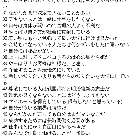
30.誰からも嫌われたくないしできればみんなから好かれた
い
31.なかなか意思決定できないことが多い
32.デキない人とは一緒に仕事をしたくない
33.自分は身体が弱いので普通の人より不利だ
34.やっぱり男の方が社会に貢献している
35.若い頃にもっと勉強して良い大学に行けば良かった
36.金持ちになっている人たちは何かズルをしたに違いない
37.自分には秘密が多い
38.上司に対してペコペコするのは心の底から嫌だ
39.やっぱり「お客様は神様だ」と思う
40.貯金することを最優先にしている
41.新しい知り合いよりも昔からの知り合いを大切にしてい
る
42.尊敬している人は戦国武将と明治維新の志士だ
43.景気が良くならないことにはどうしようもない
44.マイホームを保有している(保有したいと思っている)
45.自分が今いる業界は特殊だ
46.なんだかんだ言っても自分はまだマシな方だ
47.成功するためには長時間働く必要がある
48.仕事はとにかく真面目にやるべきだ
49.みんなで仲良く働けることが一番良い