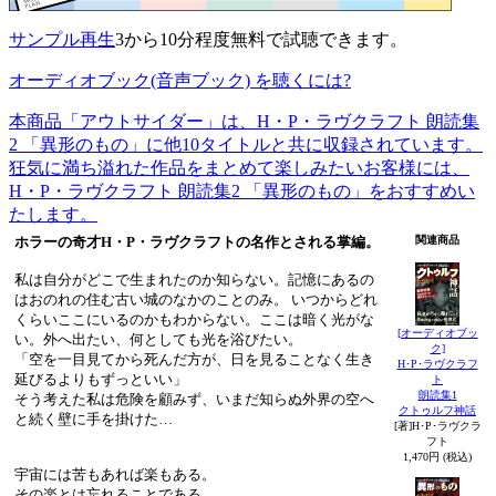
サンプル再生
3から10分程度無料で試聴できます。
オーディオブック(音声ブック) を聴くには?
本商品「アウトサイダー」は、H・P・ラヴクラフト 朗読集
2 「異形のもの」に他10タイトルと共に収録されています。
狂気に満ち溢れた作品をまとめて楽しみたいお客様には、
H・P・ラヴクラフト 朗読集2 「異形のもの」をおすすめい
たします。
ホラーの奇才H・P・ラヴクラフトの名作とされる掌編。
関連商品
私は自分がどこで生まれたのか知らない。記憶にあるの
はおのれの住む古い城のなかのことのみ。 いつからどれ
くらいここにいるのかもわからない。ここは暗く光がな
[オーディオブッ
い。外へ出たい、何としても光を浴びたい。
ク]
「空を一目見てから死んだ方が、日を見ることなく生き
H･P･ラヴクラフ
延びるよりもずっといい」
ト
朗読集1
そう考えた私は危険を顧みず、いまだ知らぬ外界の空へ
クトゥルフ神話
と続く壁に手を掛けた…
[著]H･P･ラヴクラ
フト
1,470円 (税込)
宇宙には苦もあれば楽もある。
その楽とは忘れることである。