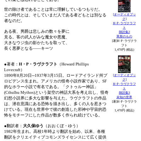
世の除け者であることは常に理解しているつもりだ。
[オーディオブッ
この時代とは、そしていまだ人である者どもとは別なる
ク]
者なのだ。
H･P･ラヴクラフ
ト
ある夜、男爵は悲しみの数々を夢に
朗読集2
異形のもの
見る。客の武人がみな魔女や悪魔、
[著]H･P･ラヴクラ
大きなウジ虫の影かたちを取って、
フト
長く悪夢となる――キーツ
1,470円 (税込)
●著者：
H・P・ラヴクラフト
（Howard Phillips
Lovecraft）
1890年8月20日─1937年3月15日。ロードアイランド州プ
[オーディオブッ
ク]
ロビデンス生まれ。アメリカの怪奇小説作家であり、SF
H･P･ラヴクラフ
的なホラー小説で有名である。「クトゥルー神話」
ト
(Cthulhu Mythos)という架空の神話大系を考え出し、怪奇
朗読集3
未知の世界
幻想小説界に多大な影響を与えた。ラヴクラフトの作品
[著]H･P･ラヴクラ
は、潜在意識にある恐怖を描き出し、多くの人を惹きつ
フト
けている。現在も世界中で彼の創造した邪神や宇宙的恐
1,470円 (税込)
怖をモチーフにした作品が数多く作られ続けている。
●翻訳者：
大久保ゆう
（おおくぼ・ゆう）
1982年生まれ。高校1年時より翻訳を始め、以来、各種
翻訳をクリエイティブコモンズライセンスにて広く提供