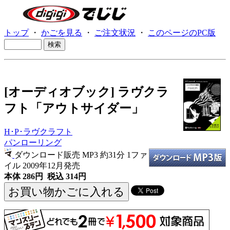
トップ
・
かごを見る
・
ご注文状況
・
このページのPC版
[オーディオブック] ラヴクラ
フト「アウトサイダー」
H･P･ラヴクラフト
パンローリング
ダウンロード販売 MP3
約31分 1ファ
イル 2009年12月発売
本体 286円 税込 314円