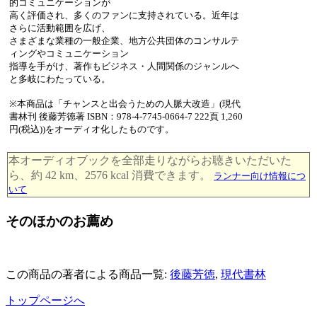
的コミュニケーションが
高く評価され、多くのファンに支持されている。近年は
さらに活動範囲を広げ、
さまざまな業種の一般企業、地方公共団体のコンサルテ
ィングやコミュニケーション
指導を手がけ、著作もビジネス・人間関係のジャンルへ
と多岐にわたっている。
※本商品は「チャンスと出会うための人脈大改造」(現代
書林刊 後藤芳徳著 ISBN：978-4-7745-0664-7 222頁 1,260
円(税込))をオーディオ化したものです。
本オーディオブックを全部走りながらお聴きいただいた
ら、約 42 km、2576 kcal 消費できます。
ランナー向け情報につ
いて
そのほかのお薦め
この商品の著者による商品一覧:
後藤芳徳
,
現代書林
トップページへ