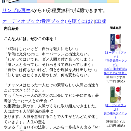
サンプル再生
3から10分程度無料で試聴できます。
オーディオブック(音声ブック) を聴くには?
|
CD版
内容紹介
関連商品
こんな人には、ぜひこの本を！
「成功はしたいけど、自分は魅力に乏しい」
[オーディオブッ
「準備は充分なのに、キーパーソンと出逢えない」
ク]
「わかってはいても、ダメ人間と付き合ってしまう」
『学習効果がグン
「凄い人と会っても、それっきりで終わってしまう」
グン
あがる催眠勉強法
「自分には何もないけど、何とか現状を抜け出したい」
集中力と記憶力』
「知り合いはたくさん増やしが、何も変わらない」
[著]吉田かずお
1,575円 (税込)
「チャンスはたった一人だけの素晴らしい人間と出逢う
ことで大きく開ける。」
でも「たった一人の悪党との出会いでピンチに陥る」著
者は“たった一人との出会い”
[オーディオブッ
の重要性に気づき、人脈づくりに取り組んできました。
ク]
人は誰でも人間関係の渦中に
男の催眠ダイエッ
あります。人脈を意識することで人生がどんどん変化し
ト
ていきます。人生の壁を
[著]吉田かずお
1,575円 (税込)
やぶる「チョロイの法則」、人から一歩抜きん出る「Mr.