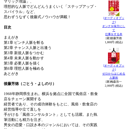
マリック理論」、
理想的な人脈でどんどんうまくいく「ステップアップ・
スパイラル」など、
思わずうなずく後藤式ノウハウが満載！
[オーディオブッ
ク]
オンナを味方にし
目次
て
仕事をする本
まえがき
[著]後藤芳徳
第1章 ピンチ人脈を斬る
1,800円 (税込)
第2章 チャンス人脈と出逢う
第3章 新規人脈をつかむ
第4章 未来人脈を動かす
第5章 必要人脈を描く
[オーディオブッ
第6章 理想人脈を極める
ク]
あとがき
ゼロからはじめる
人脈術
[著]梅森浩一
後藤芳徳（ごとう・よしのり）
2,000円 (税込)
1968年静岡県生まれ。横浜を拠点に全国で風俗店・飲食
店をチェーン展開する
経営者であり、その成功体験をもとに、風俗・飲食店の
経営指導や立て直しを
手がける「風俗コンサルタント」としても活躍。また執
筆活動にも精力を注ぎ、
男女の恋愛・口説き本のジャンルにおいては、その実践