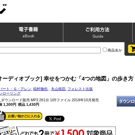
商品名か
[オーディオブック] 幸せをつかむ「4つの地図」の歩き方
バート・Ｇ・アレン
,
稲村徹也
,
,
丸山拓臣
,
フォレスト出版
ンローリング
ダウンロード販売 MP3
261分 105ファイル 2018年10月発売
 1,300円 税込 1,430円