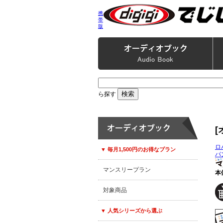
携
帯
版
ら探す
ロ
▼ 毎月1,500円のお得なプラン
パ
マンスリープラン
本体
対象商品
▼ 人気シリーズから選ぶ