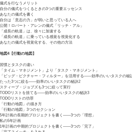
儀式を行なうメリット
自分の儀式をつくるときの3つの重要エッセンス
あなたの儀式を書く
自分は「意志の力」が弱いと思っている人へ
公開！ロバート・アレンの儀式「リッチ・アル」
「成長の軌道」は、徐々に加速する
「成長の軌道」に乗っている感覚を視覚化する
あなたの儀式を視覚化する、その他の方法
地図4【行動の地図】
習慣とタスクの違い
「タイム・マネジメント」より「タスク・マネジメント」
「ビッグ・ピクチャー・フィルター」を活用する――効率のいいタスクの秘
たった3つに絞る――効率のいいタスクの秘訣2
スティーブ・ジョブズも3つに絞って実行
TODOリストを捨てる――効率のいいタスクの秘訣3
TODOリストの功罪
「行動の地図」の描き方
「行動の地図」3つのセクション
5年計画の長期的プロジェクトを書く――3つの「理想」
私の5年計画
1年計画の中期的プロジェクトを書く――3つの「完了」
「完了スイッチ」を入れる