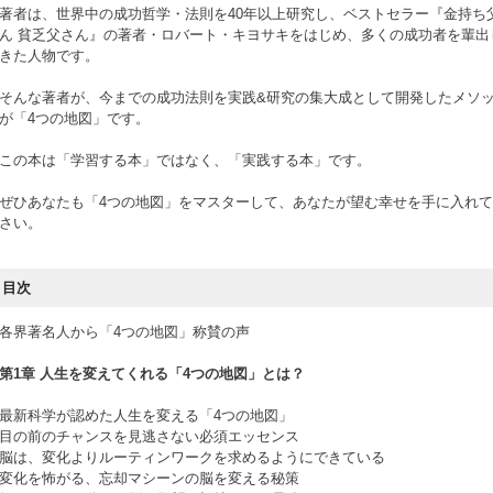
著者は、世界中の成功哲学・法則を40年以上研究し、ベストセラー『金持ち
ん 貧乏父さん』の著者・ロバート・キヨサキをはじめ、多くの成功者を輩出
きた人物です。
そんな著者が、今までの成功法則を実践&研究の集大成として開発したメソ
が「4つの地図」です。
この本は「学習する本」ではなく、「実践する本」です。
ぜひあなたも「4つの地図」をマスターして、あなたが望む幸せを手に入れ
さい。
目次
各界著名人から「4つの地図」称賛の声
第1章 人生を変えてくれる「4つの地図」とは？
最新科学が認めた人生を変える「4つの地図」
目の前のチャンスを見逃さない必須エッセンス
脳は、変化よりルーティンワークを求めるようにできている
変化を怖がる、忘却マシーンの脳を変える秘策