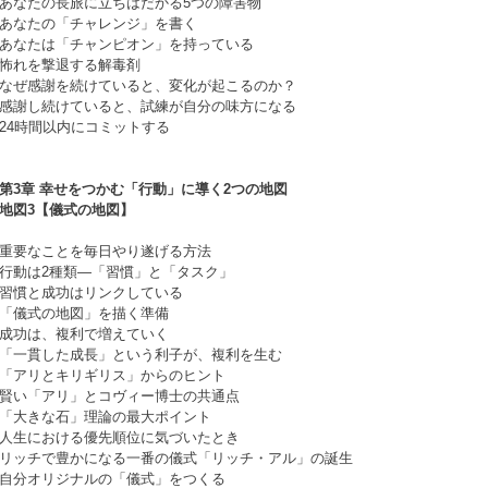
あなたの長旅に立ちはだかる5つの障害物
あなたの「チャレンジ」を書く
あなたは「チャンピオン」を持っている
怖れを撃退する解毒剤
なぜ感謝を続けていると、変化が起こるのか？
感謝し続けていると、試練が自分の味方になる
24時間以内にコミットする
第3章 幸せをつかむ「行動」に導く2つの地図
地図3【儀式の地図】
重要なことを毎日やり遂げる方法
行動は2種類―「習慣」と「タスク」
習慣と成功はリンクしている
「儀式の地図」を描く準備
成功は、複利で増えていく
「一貫した成長」という利子が、複利を生む
「アリとキリギリス」からのヒント
賢い「アリ」とコヴィー博士の共通点
「大きな石」理論の最大ポイント
人生における優先順位に気づいたとき
リッチで豊かになる一番の儀式「リッチ・アル」の誕生
自分オリジナルの「儀式」をつくる