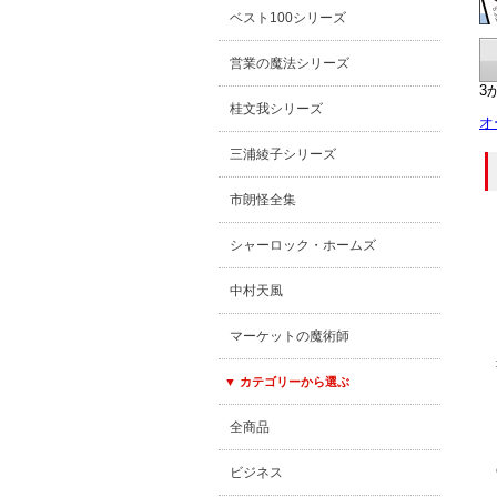
ベスト100シリーズ
営業の魔法シリーズ
3
桂文我シリーズ
オ
三浦綾子シリーズ
市朗怪全集
シャーロック・ホームズ
中村天風
マーケットの魔術師
▼ カテゴリーから選ぶ
全商品
ビジネス