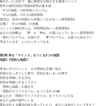
毎日たった10分で、脳に願望を記憶させる最強メソッド
長年の成功法則の実践&研究の集大成
「4つの地図」の科学的メカニズム
「4つの地図」の3つの原理原則
成功は、自分の内面から外面につながる――原理原則1
公開！「4つの地図」の全貌
コミットの締め切りは、24時間以内――原理原則2
あなたの決断は、「夢」か「怖れ」が基になっている――原理原則3
「怖れプログラム」を使わず、「夢プログラム」を使うためのコツ
学ぼうとせず、とにかくやってみる
第2章 幸せ「マインド」をつくる2つの地図
地図1【明快な地図】
本当にやりたいこと、その理由を正確に知る
目的がはっきりした努力、目的があいまいな努力
目的を明確にする方法
目的を明確にするイラスト
「明快な地図」の描き方
「理想のライフスタイル」をつくる4つの鍵
あなたの「理想のライフスタイル」をイラストにする
あなたは旅の途中にいる
望みを叶える魔法の杖を持っていたら、あなたは何がしたいですか？