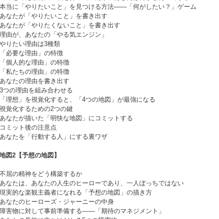
本当に「やりたいこと」を見つける方法――「何がしたい？」ゲーム
あなたが「やりたいこと」を書き出す
あなたが「やりたくないこと」を書き出す
理由が、あなたの「やる気エンジン」
やりたい理由は3種類
「必要な理由」の特徴
「個人的な理由」の特徴
「私たちの理由」の特徴
あなたの理由を書き出す
3つの理由を組み合わせる
「理想」を視覚化すると、「4つの地図」が最強になる
視覚化するための2つの鍵
あなたが描いた「明快な地図」にコミットする
コミット後の注意点
あなたを「行動する人」にする裏ワザ
地図2【予想の地図】
不屈の精神をどう構築するか
あなたは、あなたの人生のヒーローであり、一人ぼっちではない
現実的な楽観主義者になれる「予想の地図」の描き方
あなたのヒーローズ・ジャーニーの中身
障害物に対して事前準備する――「期待のマネジメント」