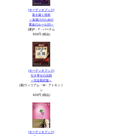
[オーディオブック]
富を築く技術
～金儲けのための
黄金のルール20～
[著]P・T・バーナム
926円 (税込)
[オーディオブック]
引き寄せの法則
～完全新訳版～
[著]ウィリアム・W・アトキンソ
ン
926円 (税込)
[オーディオブック]