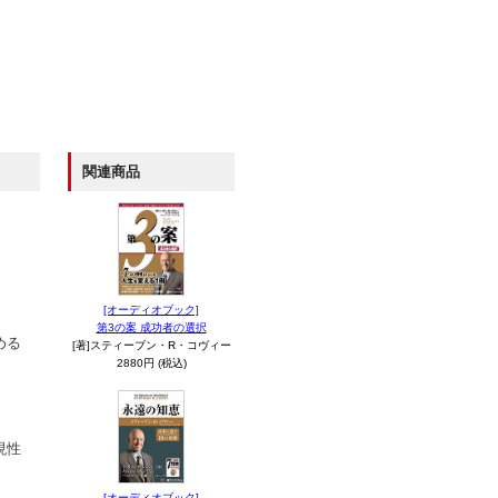
関連商品
[オーディオブック]
第3の案 成功者の選択
める
[著]スティーブン・R・コヴィー
2880円 (税込)
現性
[オーディオブック]