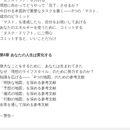
理想に向かってどうやって「完了」させるか？
今日やる本質的で重要なタスクを書く――3つの「マスト」
成功のピラミッド
「マスト」を達成したら、自分をお祝いしてあげる
あなたのエネルギーを使うために、コミットする
「タスク・ドリフト」にご用心
コミットすると、いいことだらけ
第4章 あなたの人生は変化する
偉大なことをするために、あなたは生まれてきた
なぜ「理想のライフスタイル」のために努力するのか？
知識を広げる――「4つの地図」のための参考文献
「明快な地図」を深める参考文献
「予想の地図」を深める参考文献
「儀式の地図」を深める参考文献
「行動の地図」を深める参考文献
全章を通して深める参考文献
～警告～