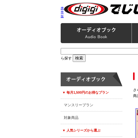
携
帯
版
ら探す
さ
▼ 毎月1,500円のお得なプラン
商
マンスリープラン
対象商品
▼ 人気シリーズから選ぶ