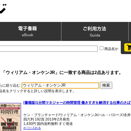
商品名か
「ウィリアム・オンケンJR」に一致する商品は2点あります。
らに絞り込む:
品名をクリックすると詳しい説明を表示します。
[書籍版]1分間マネジャーの時間管理 働きすぎを解消する仕事のさば
ケン・ブランチャード/ウィリアム・オンケンJr/ハル・バローズ/永
四六判 192頁 2013年2月発売
1,430円 国内送料無料 すぐ発送
かごに入れる