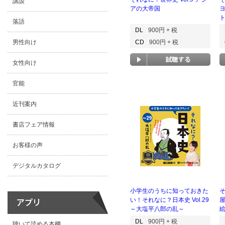
講談
アの大帝国
落語
DL
900円 + 税
男性向け
CD
900円 + 税
女性向け
官能
近刊案内
書店フェア情報
お客様の声
デジタルカタログ
小学生のうちに知っておきた
そ
い！それなに？日本史 Vol.29
～大塩平八郎の乱～
DL
900円 + 税
聴いて読める本棚