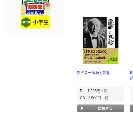
渋沢栄一 論語と算盤
DL
1,905円 + 税
CD
2,500円 + 税