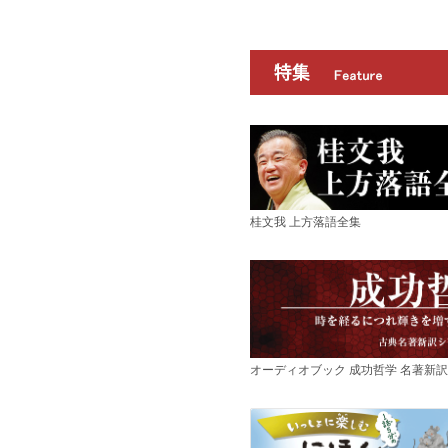
桂文我 上方落語全集
オーディオブック 成功哲学 名著新