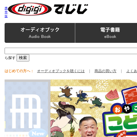
携
帯
版
ら探す
はじめての方へ：
オーディオブックを聴くには
｜
商品の買い方
｜
よく