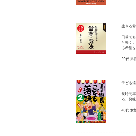
生きる希
日常でも
と導く。
る希望を
20代 男
子ども達
長時間車
ろ、興味
40代 女