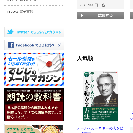
CD
900円 + 税
iBooks 電子書籍
人気順
む
デール・カーネギーの人を動