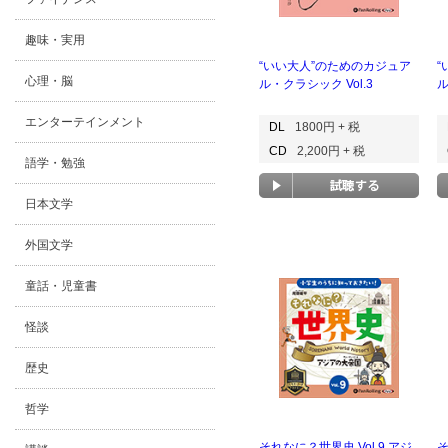
趣味・実用
“いい大人”のためのカジュア
“
心理・脳
ル・クラシック Vol.3
ル
エンターテインメント
DL
1800円 + 税
CD
2,200円 + 税
語学・勉強
日本文学
外国文学
童話・児童書
怪談
歴史
哲学
それなに？世界史 Vol.9 アジ
そ